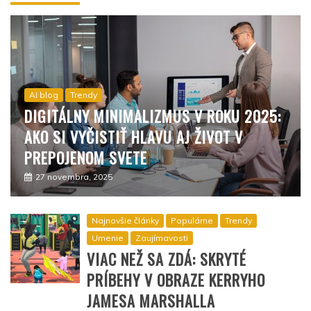
AI blog
Trendy
DIGITÁLNY MINIMALIZMUS V ROKU 2025:
AKO SI VYČISTIŤ HLAVU AJ ŽIVOT V
PREPOJENOM SVETE
27 novembra, 2025
Najnovšie články
Populárne
Trendy
Umenie
Zaujímavosti
VIAC NEŽ SA ZDÁ: SKRYTÉ
PRÍBEHY V OBRAZE KERRYHO
JAMESA MARSHALLA