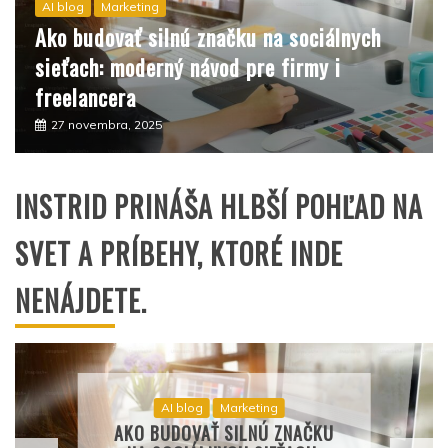
AI blog
Marketing
Ako budovať silnú značku na sociálnych
sieťach: moderný návod pre firmy i
freelancera
27 novembra, 2025
INSTRID PRINÁŠA HLBŠÍ POHĽAD NA
SVET A PRÍBEHY, KTORÉ INDE
NENÁJDETE.
AI blog
Marketing
AKO BUDOVAŤ SILNÚ ZNAČKU