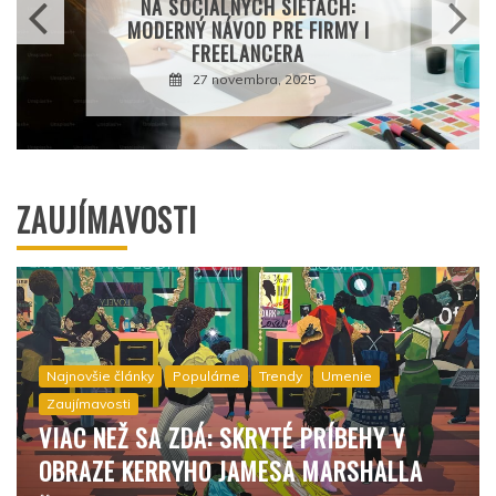
NA SOCIÁLNYCH SIEŤACH:
MODERNÝ NÁVOD PRE FIRMY I
FREELANCERA
27 novembra, 2025
ZAUJÍMAVOSTI
Najnovšie články
Populárne
Trendy
Umenie
Zaujímavosti
VIAC NEŽ SA ZDÁ: SKRYTÉ PRÍBEHY V
OBRAZE KERRYHO JAMESA MARSHALLA