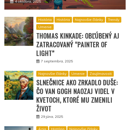
4 októbra, 2025
História
História
Najnovšie články
Trendy
Umenie
THOMAS KINKADE: OBĽÚBENÝ AJ
ZATRACOVANÝ “PAINTER OF
LIGHT”
7 septembra, 2025
Najnovšie články
Umenie
Zaujímavosti
SLNEČNICE AKO ZRKADLO DUŠE:
ČO VAN GOGH NAOZAJ VIDEL V
KVETOCH, KTORÉ MU ZMENILI
ŽIVOT
29 júna, 2025
Ázia
História
Najnovšie články