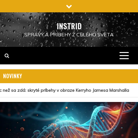
Preskočiť
na
obsah
INSTRID
SPRÁVY A PRÍBEHY Z CELÉHO SVETA
NOVINKY
než sa zdá: skryté príbehy v obraze Kerryho Jamesa Marshalla