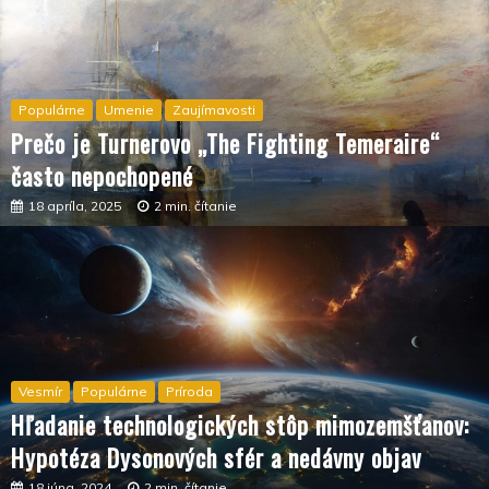
Populárne
Umenie
Zaujímavosti
Prečo je Turnerovo „The Fighting Temeraire“
často nepochopené
18 apríla, 2025
2 min. čítanie
Vesmír
Populárne
Príroda
Hľadanie technologických stôp mimozemšťanov:
Hypotéza Dysonových sfér a nedávny objav
18 júna, 2024
2 min. čítanie