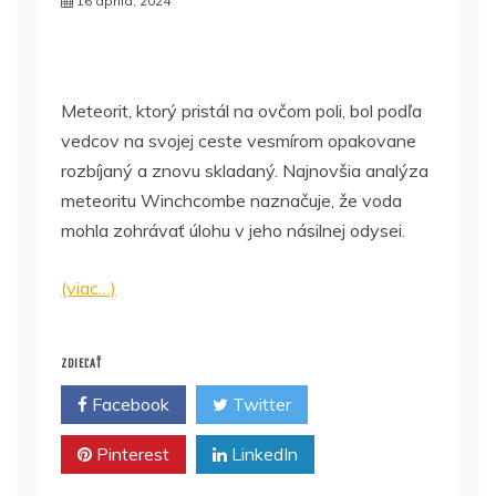
16 apríla, 2024
Meteorit, ktorý pristál na ovčom poli, bol podľa
vedcov na svojej ceste vesmírom opakovane
rozbíjaný a znovu skladaný. Najnovšia analýza
meteoritu Winchcombe naznačuje, že voda
mohla zohrávať úlohu v jeho násilnej odysei.
(viac…)
ZDIEĽAŤ
Facebook
Twitter
Pinterest
LinkedIn