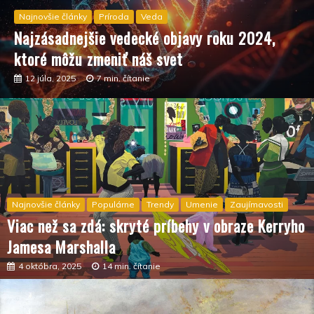
Najnovšie články
Príroda
Veda
Najzásadnejšie vedecké objavy roku 2024,
ktoré môžu zmeniť náš svet
12 júla, 2025
7 min. čítanie
Najnovšie články
Populárne
Trendy
Umenie
Zaujímavosti
Viac než sa zdá: skryté príbehy v obraze Kerryho
Jamesa Marshalla
4 októbra, 2025
14 min. čítanie