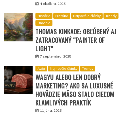
4 októbra, 2025
História
História
Najnovšie články
Trendy
Umenie
THOMAS KINKADE: OBĽÚBENÝ AJ
ZATRACOVANÝ “PAINTER OF
LIGHT”
7 septembra, 2025
Ázia
Najnovšie články
Trendy
WAGYU ALEBO LEN DOBRÝ
MARKETING? AKO SA LUXUSNÉ
HOVÄDZIE MÄSO STALO CIEĽOM
KLAMLIVÝCH PRAKTÍK
11 júna, 2025