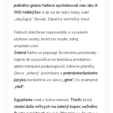
jediného gramu farbiva spotrebovali viac ako 9
000 mäkkýšov
a ak sa do tejto farby odel
„obyčajný“ človek, čakal ho smrteľný trest.
Fialové oblečenie napovedalo o vysokom
statuse osoby, ktorá ho nosila. zdroj:
unsplash.com
Zelená
farba sa pripisuje životnému prostrediu –
najmä ak sa používa na ilustráciu produktov
alebo kampaní podporujúcich zdravie planéty.
Slovo „zelený“ pochádza z
praindoeurópskeho
jazyka,
konkrétne zo slova
„ghre“,
čo znamená
„rásť“.
Egypťania
verili v boha menom
Thoth,
ktorý
viedol duše mŕtvych na zelený kopec večného