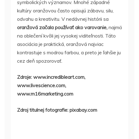
symbolických významov. Mnohé západné
kultúry oranžovou často opisujú zábavu, silu,
odvahu a kreativitu. V nedávnej histórii sa
oranžová začala používať ako varovanie,
najmä
na oblečení kvôli jej vysokej viditeľnosti. Táto
asociácia je praktická, oranžová najviac
kontrastuje s modrou farbou, a preto je ľahšie ju
cez deň spozorovať.
Zdroje: www.incredibleart.com,
www.livescience.com,
www.m16marketing.com
Zdroj titulnej fotografie: pixabay.com