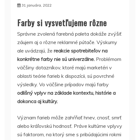
31 januára, 2022
Farby si vysvetľujeme rôzne
Správne zvolená farebná paleta dokáže zvýšiť
záujem aj o rôzne reklamné pútače. Výskumy
ale uvádzajú, že
reakcie spotrebiteľov na
konkrétne farby nie sú univerzálne.
Problémom
väčšiny dotazníkov, ktoré majú marketéri v
oblasti teórie farieb k dispozícii, sú povrchné
výsledky. Vo väčšine prípadov majú farby
odlišný vplyv na základe kontextu, histórie a
dokonca aj kultúry.
Význam farieb môže zahŕňať hnev, cnosť, smrť
alebo kráľovskú hodnosť. Práve kultúrne vplyvy
sú faktorom, na ktorý sme s pribúdajúcimi rokmi