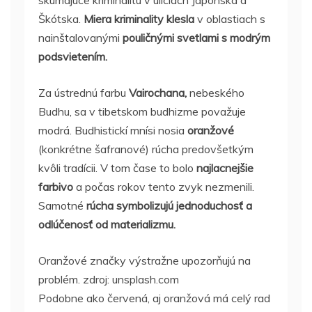
skúmajúce kriminalitu v uliciach Japonska a
Škótska.
Miera kriminality klesla
v oblastiach s
nainštalovanými
pouličnými svetlami s modrým
podsvietením.
Za ústrednú farbu
Vairochana,
nebeského
Budhu, sa v tibetskom budhizme považuje
modrá. Budhistickí mnísi nosia
oranžové
(konkrétne šafranové) rúcha predovšetkým
kvôli tradícii. V tom čase to bolo
najlacnejšie
farbivo
a počas rokov tento zvyk nezmenili.
Samotné
rúcha symbolizujú jednoduchosť a
odlúčenosť od materializmu.
Oranžové značky výstražne upozorňujú na
problém. zdroj: unsplash.com
Podobne ako červená, aj oranžová má celý rad