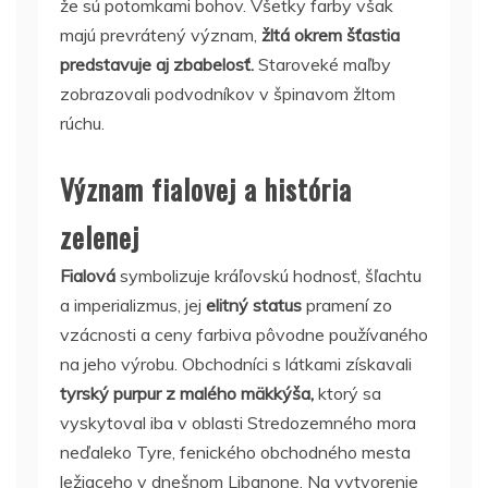
že sú potomkami bohov. Všetky farby však
majú prevrátený význam,
žltá okrem šťastia
predstavuje aj zbabelosť.
Staroveké maľby
zobrazovali podvodníkov v špinavom žltom
rúchu.
Význam fialovej a história
zelenej
Fialová
symbolizuje kráľovskú hodnosť, šľachtu
a imperializmus, jej
elitný status
pramení zo
vzácnosti a ceny farbiva pôvodne používaného
na jeho výrobu. Obchodníci s látkami získavali
tyrský purpur z malého mäkkýša,
ktorý sa
vyskytoval iba v oblasti Stredozemného mora
neďaleko Tyre, fenického obchodného mesta
ležiaceho v dnešnom Libanone. Na vytvorenie