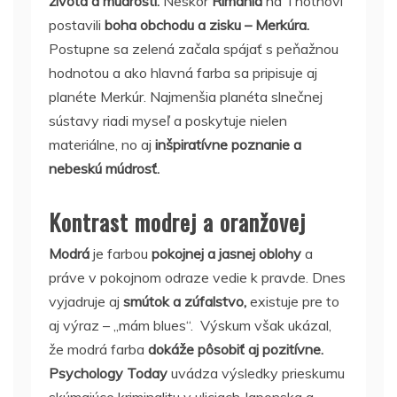
života a múdrosti.
Neskôr
Rimania
na Thothovi
postavili
boha obchodu a zisku – Merkúra.
Postupne sa zelená začala spájať s peňažnou
hodnotou a ako hlavná farba sa pripisuje aj
planéte Merkúr. Najmenšia planéta slnečnej
sústavy riadi myseľ a poskytuje nielen
materiálne, no aj
inšpiratívne poznanie a
nebeskú múdrosť.
Kontrast modrej a oranžovej
Modrá
je farbou
pokojnej a jasnej oblohy
a
práve v pokojnom odraze vedie k pravde. Dnes
vyjadruje aj
smútok a zúfalstvo,
existuje pre to
aj výraz – „mám blues“. Výskum však ukázal,
že modrá farba
dokáže pôsobiť aj pozitívne.
Psychology Today
uvádza výsledky prieskumu