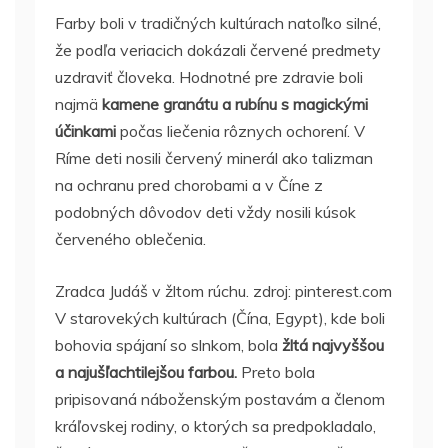
Farby boli v tradičných kultúrach natoľko silné,
že podľa veriacich dokázali červené predmety
uzdraviť človeka. Hodnotné pre zdravie boli
najmä
kamene granátu a rubínu s magickými
účinkami
počas liečenia rôznych ochorení. V
Ríme deti nosili červený minerál ako talizman
na ochranu pred chorobami a v Číne z
podobných dôvodov deti vždy nosili kúsok
červeného oblečenia.
Zradca Judáš v žltom rúchu. zdroj: pinterest.com
V starovekých kultúrach (Čína, Egypt), kde boli
bohovia spájaní so slnkom, bola
žltá najvyššou
a najušľachtilejšou farbou.
Preto bola
pripisovaná náboženským postavám a členom
kráľovskej rodiny, o ktorých sa predpokladalo,