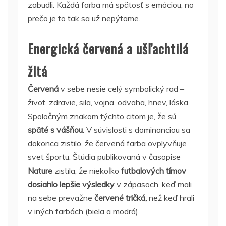
zabudli. Každá farba má spätosť s emóciou, no
prečo je to tak sa už nepýtame.
Energická červená a ušľachtilá
žltá
Červená
v sebe nesie celý symbolický rad –
život, zdravie, sila, vojna, odvaha, hnev, láska.
Spoločným znakom týchto citom je, že sú
späté s vášňou.
V súvislosti s dominanciou sa
dokonca zistilo, že červená farba ovplyvňuje
svet športu. Štúdia publikovaná v časopise
Nature
zistila, že niekoľko
futbalových tímov
dosiahlo lepšie výsledky
v zápasoch, keď mali
na sebe prevažne
červené tričká,
než keď hrali
v iných farbách (biela a modrá).