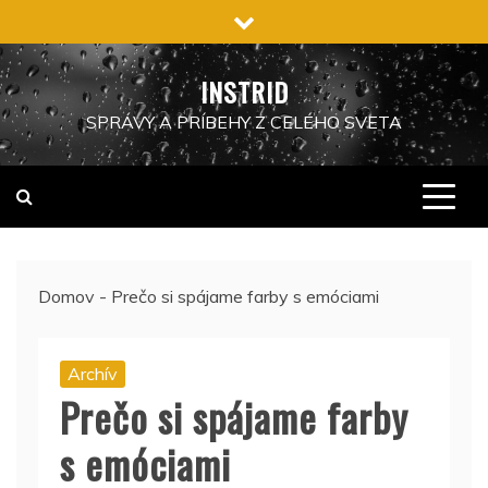
Preskočiť
na
obsah
INSTRID
SPRÁVY A PRÍBEHY Z CELÉHO SVETA
Domov
-
Prečo si spájame farby s emóciami
Archív
Prečo si spájame farby
s emóciami