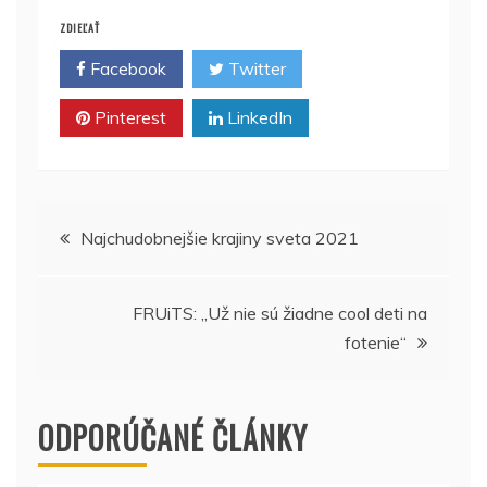
ZDIEĽAŤ
Facebook
Twitter
Pinterest
LinkedIn
Navigácia
Najchudobnejšie krajiny sveta 2021
v
FRUiTS: „Už nie sú žiadne cool deti na
článku
fotenie“
ODPORÚČANÉ ČLÁNKY