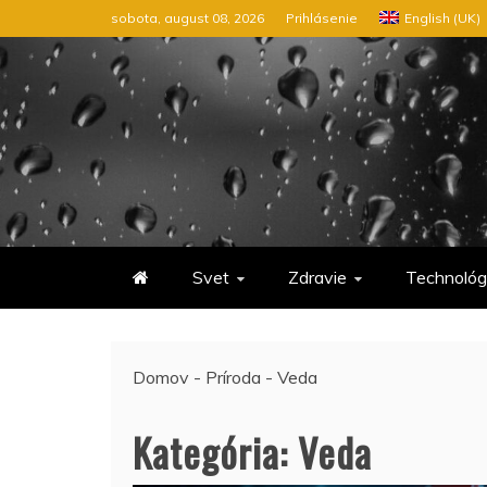
Preskočiť
sobota, august 08, 2026
Prihlásenie
English (UK)
na
obsah
Svet
Zdravie
Technológ
Domov
-
Príroda
-
Veda
Kategória:
Veda