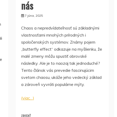
nás
7 júna, 2025
h
Chaos a nepredvídateľnosť sú základnými
vlastnosťami mnohých prírodných i
li
spoločenských systémov. Známy pojem
„butterfly effect“ odkazuje na myšlienku, že
malé zmeny môžu spustiť obrovské
me
následky. Ale je to naozaj tak jednoduché?
Tento článok vás prevedie fascinujúcim
svetom chaosu, ukáže jeho vedecký základ
a zároveň vyvráti populárne mýty.
(viac…)
ZDIEĽAŤ