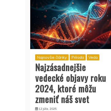
Najnovšie články
Príroda
Veda
Najzásadnejšie
vedecké objavy roku
2024, ktoré môžu
zmeniť náš svet
12 júla, 2025