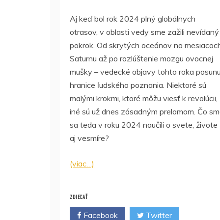
Aj keď bol rok 2024 plný globálnych
otrasov, v oblasti vedy sme zažili nevídaný
pokrok. Od skrytých oceánov na mesiacoc
Saturnu až po rozlúštenie mozgu ovocnej
mušky – vedecké objavy tohto roka posunu
hranice ľudského poznania. Niektoré sú
malými krokmi, ktoré môžu viesť k revolúcii,
iné sú už dnes zásadným prelomom. Čo s
sa teda v roku 2024 naučili o svete, živote
aj vesmíre?
(viac…)
ZDIEĽAŤ
Facebook
Twitter