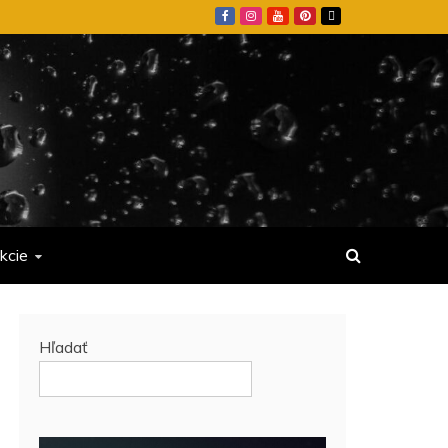
kcie
Hľadať