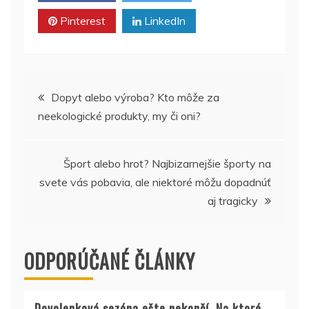
Pinterest
LinkedIn
Navigácia
Dopyt alebo výroba? Kto môže za
neekologické produkty, my či oni?
v
článku
Šport alebo hrot? Najbizarnejšie športy na
svete vás pobavia, ale niektoré môžu dopadnúť
aj tragicky
ODPORÚČANÉ ČLÁNKY
Dovolenková sezóna ešte nekončí. Na ktoré