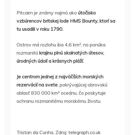
Pitcairn je známy najmä ako
útočisko
vzbúrencov britskej lode HMS Bounty, ktorí sa
tu usadili v roku 1790.
Ostrov má rozlohu iba 4,6 km², no ponúka
rozmanitú
krajinu plnú skalnatých útesov,
úrodných údolí a krásnych pláží.
Je centrom jednej z najväčších morských
rezervácií na svete
, pokrývajúcej obrovskú
oblasť 830 000 km² oceánu, čo poskytuje
ochranu rozmanitému morskému životu.
Tristan da Cunha. Zdroj: telegraph.co.uk