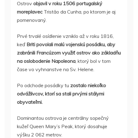
Ostrov
objavil v roku 1506 portugalský
moreplavec
Tristão da Cunha, po ktorom je aj
pomenovaný.
Prvé trvalé osídlenie vzniklo až v roku 1816,
keď
Briti povolali malú vojenskú posádku, aby
zabránili Francúzom využiť ostrov ako základňu
na oslobodenie Napoleona
, ktorý bol v tom
čase vo vyhnanstve na Sv. Helene.
Po odchode posádky tu
zostalo niekoľko
odvážlivcov, ktorí sa stali prvými stálymi
obyvateľmi.
Dominantou ostrova je centrálny sopečný
kužeľ Queen Mary’s Peak, ktorý dosahuje
výšku 2 062 metrov.