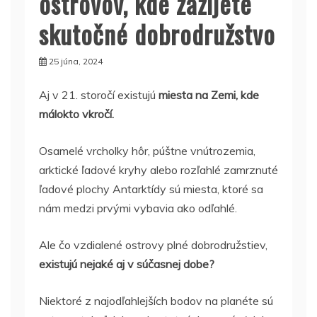
ostrovov, kde zažijete
skutočné dobrodružstvo
25 júna, 2024
Aj v 21. storočí existujú
miesta na Zemi, kde
málokto vkročí.
Osamelé vrcholky hôr, púštne vnútrozemia,
arktické ľadové kryhy alebo rozľahlé zamrznuté
ľadové plochy Antarktídy sú miesta, ktoré sa
nám medzi prvými vybavia ako odľahlé.
Ale čo vzdialené ostrovy plné dobrodružstiev,
existujú nejaké aj v súčasnej dobe?
Niektoré z najodľahlejších bodov na planéte sú