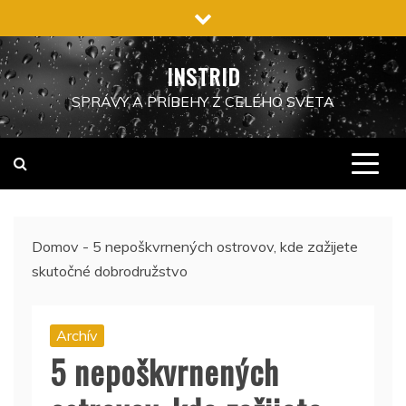
Preskočiť
na
obsah
INSTRID
SPRÁVY A PRÍBEHY Z CELÉHO SVETA
Domov
-
5 nepoškvrnených ostrovov, kde zažijete
skutočné dobrodružstvo
Archív
5 nepoškvrnených