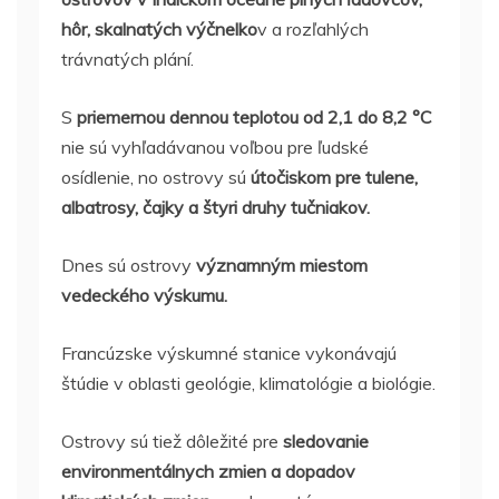
hôr, skalnatých výčnelko
v a rozľahlých
trávnatých plání.
S
priemernou dennou teplotou od 2,1 do 8,2 °C
nie sú vyhľadávanou voľbou pre ľudské
osídlenie, no ostrovy sú
útočiskom pre tulene,
albatrosy, čajky a štyri druhy tučniakov.
Dnes sú ostrovy
významným miestom
vedeckého výskumu.
Francúzske výskumné stanice vykonávajú
štúdie v oblasti geológie, klimatológie a biológie.
Ostrovy sú tiež dôležité pre
sledovanie
environmentálnych zmien a dopadov