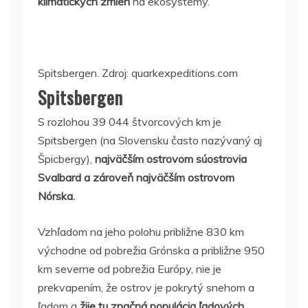
klimatických zmien
na ekosystémy.
Spitsbergen. Zdroj: quarkexpeditions.com
Spitsbergen
S rozlohou 39 044 štvorcových km je
Spitsbergen (na Slovensku často nazývaný aj
Špicbergy),
najväčším ostrovom súostrovia
Svalbard a zároveň najväčším ostrovom
Nórska.
Vzhľadom na jeho polohu približne 830 km
východne od pobrežia Grónska a približne 950
km severne od pobrežia Európy, nie je
prekvapením, že ostrov je pokrytý snehom a
ľadom a
žije tu značná populácia ľadových