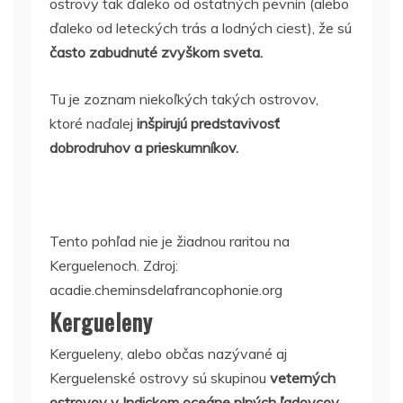
ostrovy tak ďaleko od ostatných pevnín (alebo
ďaleko od leteckých trás a lodných ciest), že sú
často zabudnuté zvyškom sveta.
Tu je zoznam niekoľkých takých ostrovov,
ktoré naďalej
inšpirujú predstavivosť
dobrodruhov a prieskumníkov.
Tento pohľad nie je žiadnou raritou na
Kerguelenoch. Zdroj:
acadie.cheminsdelafrancophonie.org
Kergueleny
Kergueleny, alebo občas nazývané aj
Kerguelenské ostrovy sú skupinou
veterných
ostrovov v Indickom oceáne plných ľadovcov,