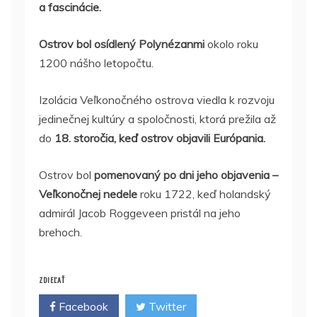
a fascinácie.
Ostrov bol osídlený Polynézanmi
okolo roku
1200 nášho letopočtu.
Izolácia Veľkonočného ostrova viedla k rozvoju
jedinečnej kultúry a spoločnosti, ktorá prežila až
do
18. storočia, keď ostrov objavili Európania.
Ostrov bol
pomenovaný po dni jeho objavenia –
Veľkonočnej nedele
roku 1722, keď holandský
admirál Jacob Roggeveen pristál na jeho
brehoch.
ZDIEĽAŤ
Facebook
Twitter