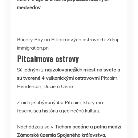
medveďov.
Bounty Bay na Pitcairnových ostrovoch. Zdroj:
immigration.pn
Pitcairnove ostrovy
Sú jedným z
najizolovanejších miest na svete a
sú tvorené 4 vulkanickými ostrovovmi
Pitcairn,
Henderson, Ducie a Oeno.
Z nich je obývaný iba Pitcairn, ktorý má
fascinujúcu históriu a jedinečnú kultúru.
Nachádzajú sa v
Tichom oceáne a patria medzi
Zámorské územia Spojeného kráľovstva.