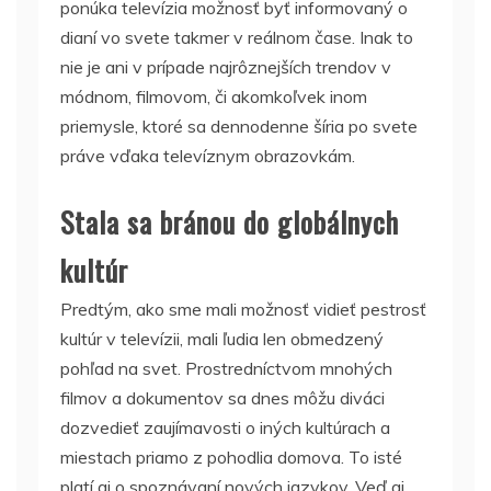
ponúka televízia možnosť byť informovaný o
dianí vo svete takmer v reálnom čase. Inak to
nie je ani v prípade najrôznejších trendov v
módnom, filmovom, či akomkoľvek inom
priemysle, ktoré sa dennodenne šíria po svete
práve vďaka televíznym obrazovkám.
Stala sa bránou do globálnych
kultúr
Predtým, ako sme mali možnosť vidieť pestrosť
kultúr v televízii, mali ľudia len obmedzený
pohľad na svet. Prostredníctvom mnohých
filmov a dokumentov sa dnes môžu diváci
dozvedieť zaujímavosti o iných kultúrach a
miestach priamo z pohodlia domova. To isté
platí aj o spoznávaní nových jazykov. Veď aj