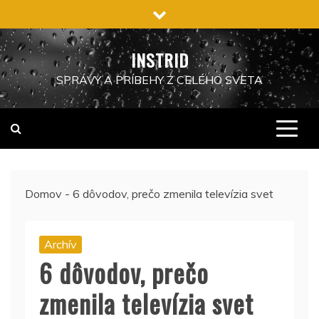
Preskočiť
na
obsah
INSTRID
SPRÁVY A PRÍBEHY Z CELÉHO SVETA
Domov
-
6 dôvodov, prečo zmenila televízia svet
Archív
6 dôvodov, prečo
zmenila televízia svet