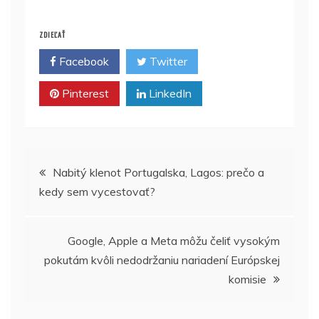
ZDIEĽAŤ
Facebook
Twitter
Pinterest
LinkedIn
Navigácia
Nabitý klenot Portugalska, Lagos: prečo a
kedy sem vycestovať?
v
článku
Google, Apple a Meta môžu čeliť vysokým
pokutám kvôli nedodržaniu nariadení Európskej
komisie