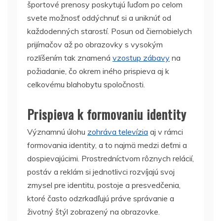
športové prenosy poskytujú ľuďom po celom
svete možnosť oddýchnuť si a uniknúť od
každodenných starostí. Posun od čiernobielych
prijímačov až po obrazovky s vysokým
rozlíšením tak znamená
vzostup zábavy
na
požiadanie, čo okrem iného prispieva aj k
celkovému blahobytu spoločnosti.
Prispieva k formovaniu identity
Významnú úlohu
zohráva televízia
aj v rámci
formovania identity, a to najmä medzi deťmi a
dospievajúcimi. Prostredníctvom rôznych relácií,
postáv a reklám si jednotlivci rozvíjajú svoj
zmysel pre identitu, postoje a presvedčenia,
ktoré často odzrkadľujú práve správanie a
životný štýl zobrazený na obrazovke.