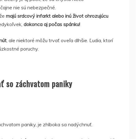
yčajne nie sú nebezpečné.
 že
majú srdcový infarkt alebo inú život ohrozujúcu
kedykoľvek,
dokonca aj počas spánku!
nút
, ale niektoré môžu trvať oveľa dlhšie. Ľudia, ktorí
 úzkostné poruchy.
ať so záchvatom paniky
chvatom paniky, je zhlboka sa nadýchnuť.