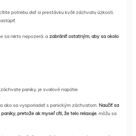
tite potrebu dať si prestávku kvôli záchvatu úzkosti.
astúpiť.
e sa nikto nepozerá, a
zabrániť ostatným, aby sa okolo
záchvate paniky, je svalové napätie.
ma ako sa vysporiadať s panickým záchvatom.
Naučiť sa
iky, pretože ak myseľ cíti, že telo relaxuje
, môžu sa