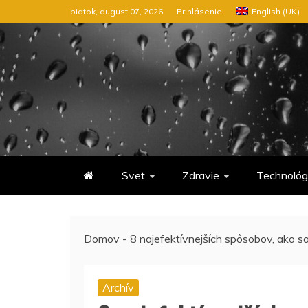
Preskočiť
piatok, august 07, 2026
Prihlásenie
English (UK)
na
obsah
Svet
Zdravie
Technológ
Domov
-
8 najefektívnejších spôsobov, ako 
Archív