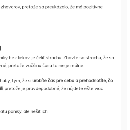
rozhovorov, pretože sa preukázalo, že má pozitívne
u
y bez liekov, je čeliť strachu. Zbavte sa strachu, že sa
é, pretože väčšinu času to nie je reálne.
huby, tým, že si
urobíte čas pre seba a prehodnotíte, čo
li
, pretože je pravdepodobné, že nájdete ešte viac
 paniky, ale riešiť ich.