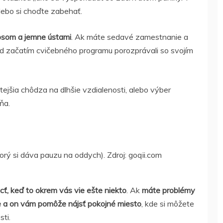
lebo si choďte zabehať.
osom a jemne ústami
. Ak máte sedavé zamestnanie a
 pred začatím cvičebného programu porozprávali so svojím
tejšia chôdza na dlhšie vzdialenosti, alebo výber
ňa.
torý si dáva pauzu na oddych). Zdroj: goqii.com
ť, keď to okrem vás vie ešte niekto
. Ak
máte problémy
e a on vám pomôže nájsť pokojné miesto
, kde si môžete
sti.