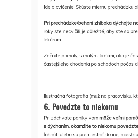
Ide o cvičenie! Skúste miernu prechádzku a
Pri prechádzke/behaní zhlboka dýchajte n
roky ste necvičili, je dôležité, aby ste sa
lekárom.
Začnite pomaly, s malými krokmi, ako je čas
častejšieho chodenia po schodoch počas d
Ilustračná fotografia (muž na pracovisku, k
6. Povedzte to niekomu
Pri záchvate paniky vám
môže veľmi pomôc
s dýchaním, okamžite to niekomu povedzt
ľahnúť, alebo sa premiestniť do inej miestno