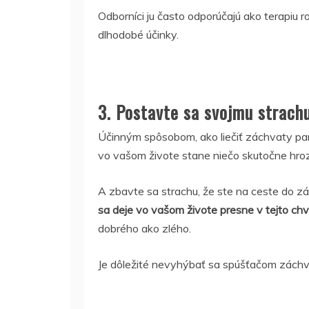
Odborníci ju často odporúčajú ako terapiu 
dlhodobé účinky.
3. Postavte sa svojmu strach
Účinným spôsobom, ako liečiť záchvaty panik
vo vašom živote stane niečo skutočne hrozn
A zbavte sa strachu, že ste na ceste do zá
sa deje vo vašom živote presne v tejto chví
dobrého ako zlého.
Je dôležité nevyhýbať sa spúšťačom záchvatu