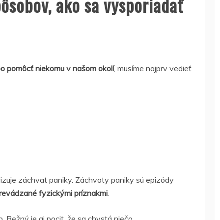
pôsobov, ako sa vysporiadať
ebo pomôcť niekomu v našom okolí
, musíme najprv vedieť
izuje záchvat paniky. Záchvaty paniky sú epizódy
revádzané fyzickými príznakmi
.
. Bežný je aj pocit, že sa chystá niečo