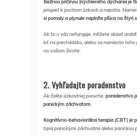
Bežnou príčinou zrýchleného dýchania je tl
prispieť k pocitom úzkosti a napätia. Nami
si pomaly a plynule naplníte pľúca na šty
Ak to u vás nefunguje, môžete skúsiť urobiť
ísť na prechádzku, alebo sa namiesto toho
vo vašom živote.
2. Vyhľadajte poradenstvo
Ak čelíte úzkostnej poruche,
poradenstvo je
panickým záchvatom
.
Kognitívno-behaviorálna terapia (CBT) je
trpia panickými záchvatmi alebo panickou 