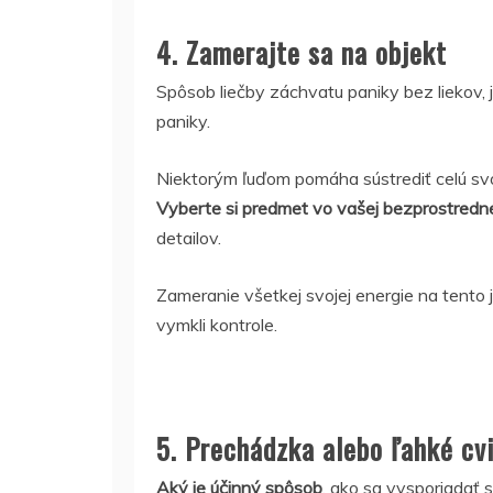
4. Zamerajte sa na objekt
Spôsob liečby záchvatu paniky bez liekov, 
paniky.
Niektorým ľuďom pomáha sústrediť celú svo
Vyberte si predmet vo vašej bezprostrednej
detailov.
Zameranie všetkej svojej energie na tento 
vymkli kontrole.
5. Prechádzka alebo ľahké cv
Aký je účinný spôsob
, ako sa vysporiadať 