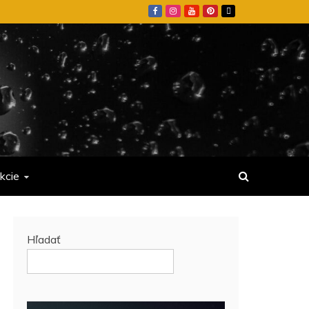
kcie
Hľadať