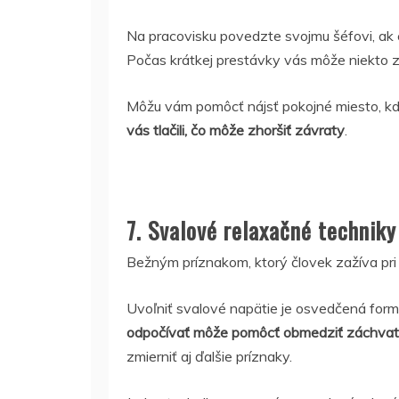
Na pracovisku povedzte svojmu šéfovi, ak cí
Počas krátkej prestávky vás môže niekto z
Môžu vám pomôcť nájsť pokojné miesto, kd
vás tlačili, čo môže zhoršiť závraty
.
7. Svalové relaxačné techniky
Bežným príznakom, ktorý človek zažíva pri 
Uvoľniť svalové napätie je osvedčená for
odpočívať môže pomôcť obmedziť záchvat pan
zmierniť aj ďalšie príznaky.