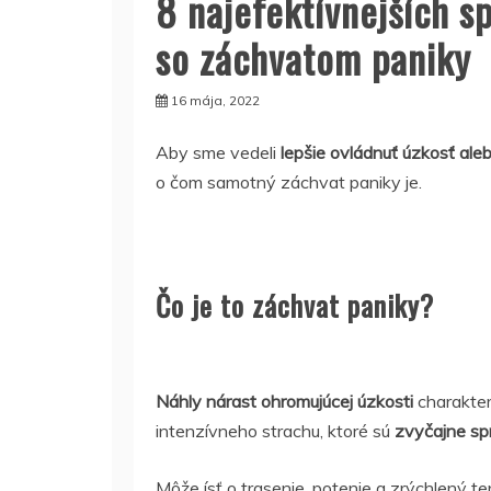
8 najefektívnejších s
so záchvatom paniky
16 mája, 2022
Aby sme vedeli
lepšie ovládnuť úzkosť al
o čom samotný záchvat paniky je.
Čo je to záchvat paniky?
Náhly nárast ohromujúcej úzkosti
charakter
intenzívneho strachu, ktoré sú
zvyčajne sp
Môže ísť o trasenie, potenie a zrýchlený tep