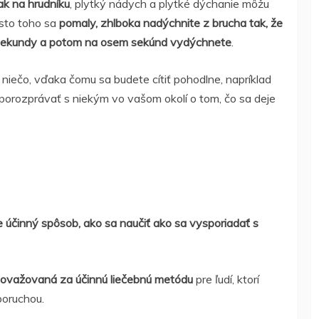
ak na hrudníku
, plytký nádych a plytké dýchanie môžu
esto toho sa
pomaly, zhlboka nadýchnite z brucha tak, že
ri sekundy a potom na osem sekúnd vydýchnete
.
 niečo, vďaka čomu sa budete cítiť pohodlne, napríklad
 porozprávať s niekým vo vašom okolí o tom, čo sa deje
 účinný spôsob, ako sa naučiť ako sa vysporiadať s
 považovaná za účinnú liečebnú metódu
pre ľudí, ktorí
poruchou.