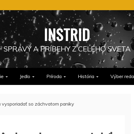
INSTRID
SPRÁVY A PRÍBEHY Z CELÉHO SVETA
ie
Jedlo
Príroda
História
Výber reda
sa vysporiadať so záchvatom paniky