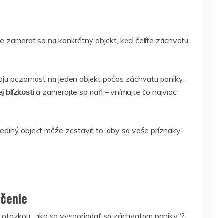
je zamerať sa na konkrétny objekt, keď čelíte záchvatu
ju pozornosť na jeden objekt počas záchvatu paniky.
 blízkosti
a zamerajte sa naň – vnímajte čo najviac
jediný objekt môže zastaviť to, aby sa vaše príznaky
ičenie
s otázkou „ako sa vysporiadať so záchvatom paniky.“?