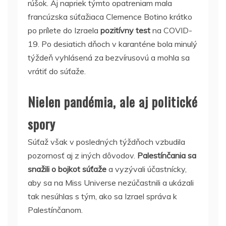
rúšok. Aj napriek týmto opatreniam mala
francúzska súťažiaca Clemence Botino krátko
po prílete do Izraela
pozitívny test
na COVID-
19. Po desiatich dňoch v karanténe bola minulý
týždeň vyhlásená za bezvírusovú a mohla sa
vrátiť do súťaže.
Nielen pandémia, ale aj politické
spory
Súťaž však v posledných týždňoch vzbudila
pozornosť aj z iných dôvodov.
Palestínčania sa
snažili o bojkot súťaže
a vyzývali účastnícky,
aby sa na Miss Universe nezúčastnili a ukázali
tak nesúhlas s tým, ako sa Izrael správa k
Palestínčanom.