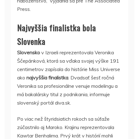
náboženstvo,“ vyjadrila sa pre The Associated
Press.
Najvyššia finalistka bola
Slovenka
Slovensko
v Izraeli reprezentovala Veronika
Ščepánková, ktorá sa vďaka svojej výške 191
centimetrov zapísala do histórie Miss Universe
ako
najvyššia finalistka
. Dvadsať šesť ročná
Veronika sa profesionálne venuje modelingu a
má bakalársky titul z podnikania, informuje
slovenský portál diva.sk.
Po viac než štyridsiatich rokoch sa súťaže
zúčastnilo aj Maroko. Krajinu reprezentovala
Kawtar Benhalima. Prvý krát v histórií mohli