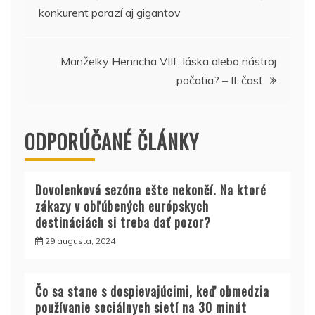
v
konkurent porazí aj gigantov
článku
Manželky Henricha VIII.: láska alebo nástroj
počatia? – II. časť
ODPORÚČANÉ ČLÁNKY
Dovolenková sezóna ešte nekončí. Na ktoré
zákazy v obľúbených európskych
destináciách si treba dať pozor?
29 augusta, 2024
Čo sa stane s dospievajúcimi, keď obmedzia
používanie sociálnych sietí na 30 minút