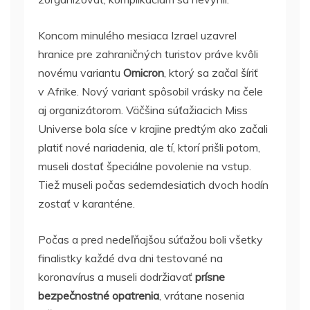
Koncom minulého mesiaca Izrael uzavrel
hranice pre zahraničných turistov práve kvôli
novému variantu
Omicron
, ktorý sa začal šíriť
v Afrike. Nový variant spôsobil vrásky na čele
aj organizátorom. Väčšina súťažiacich Miss
Universe bola síce v krajine predtým ako začali
platiť nové nariadenia, ale tí, ktorí prišli potom,
museli dostať špeciálne povolenie na vstup.
Tiež museli počas sedemdesiatich dvoch hodín
zostať v karanténe.
Počas a pred nedeľňajšou súťažou boli všetky
finalistky každé dva dni testované na
koronavírus a museli dodržiavať
prísne
bezpečnostné opatrenia
, vrátane nosenia