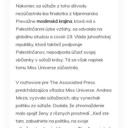
Nakoniec sa súťaže z toho dôvodu
nezúčastnila iba finalistka z Mjanmarska.
Prevažne
moslimská krajina
, ktorá má s
Palestínčanmi úzke vzťahy, sa odvolala na
globálnu situáciu a covid-19. Vláda Juhoafrickej
republiky, ktorá taktiež podporuje
Palestínčanov, nepodporila účasť svojej
občianky v súťaži krásy. Tá sa však napriek
tomu Miss Universe zúčastnila.
V rozhovore pre The Associated Press
predchádzajúca víťazka Miss Universe, Andrea
Meza, vyzvala súťažiacich, aby vynechali
politiku zo súťaže. Dodala, že zhromaždenie
malo spojiť ženy z rôznych prostredí. „Keď ste
tam, zabudnete na politiku, na svoje