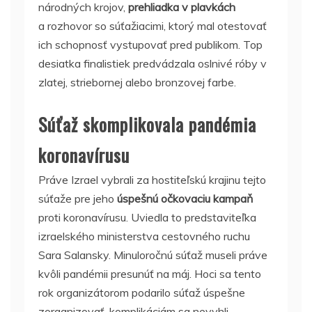
národných krojov,
prehliadka v plavkách
a rozhovor so súťažiacimi, ktorý mal otestovať
ich schopnosť vystupovať pred publikom. Top
desiatka finalistiek predvádzala oslnivé róby v
zlatej, striebornej alebo bronzovej farbe.
Súťaž skomplikovala pandémia
koronavírusu
Práve Izrael vybrali za hostiteľskú krajinu tejto
súťaže pre jeho
úspešnú očkovaciu kampaň
proti koronavírusu. Uviedla to predstaviteľka
izraelského ministerstva cestovného ruchu
Sara Salansky. Minuloročnú súťaž museli práve
kvôli pandémii presunúť na máj. Hoci sa tento
rok organizátorom podarilo súťaž úspešne
zorganizovať, komplikáciám sa nevyhli.