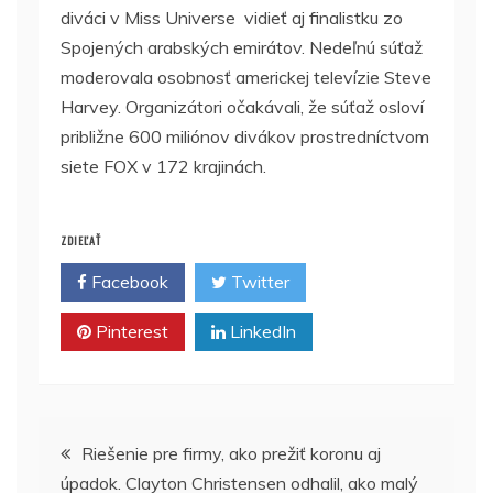
diváci v Miss Universe vidieť aj finalistku zo
Spojených arabských emirátov. Nedeľnú súťaž
moderovala osobnosť americkej televízie Steve
Harvey. Organizátori očakávali, že súťaž osloví
približne 600 miliónov divákov prostredníctvom
siete FOX v 172 krajinách.
ZDIEĽAŤ
Facebook
Twitter
Pinterest
LinkedIn
Navigácia
Riešenie pre firmy, ako prežiť koronu aj
úpadok. Clayton Christensen odhalil, ako malý