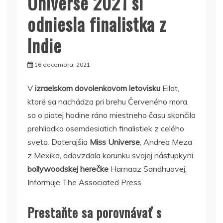
Universe 2021 si
odniesla finalistka z
Indie
16 decembra, 2021
V
izraelskom dovolenkovom letovisku
Eilat,
ktoré sa nachádza pri brehu Červeného mora,
sa o piatej hodine ráno miestneho času skončila
prehliadka osemdesiatich finalistiek z celého
sveta. Doterajšia
Miss Universe
, Andrea Meza
z Mexika, odovzdala korunku svojej nástupkyni,
bollywoodskej herečke
Harnaaz Sandhuovej.
Informuje The Associated Press.
Prestaňte sa porovnávať s