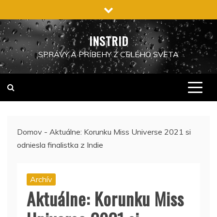
Preskočiť
na
obsah
INSTRID
SPRÁVY A PRÍBEHY Z CELÉHO SVETA
Domov
-
Aktuálne: Korunku Miss Universe 2021 si
odniesla finalistka z Indie
Archív
Aktuálne: Korunku Miss