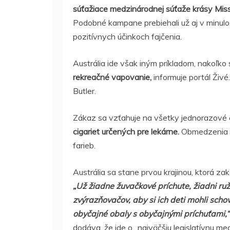
súťažiace medzinárodnej súťaže krásy Mis
Podobné kampane prebiehali už aj v minulos
pozitívnych účinkoch fajčenia.
Austrália ide však iným príkladom, nakoľko 
rekreačné vapovanie,
informuje portál Živé
Butler.
Zákaz sa vzťahuje na všetky jednorazové e
cigariet určených pre lekárne.
Obmedzenia sa
farieb.
Austrália sa stane prvou krajinou, ktorá z
„Už žiadne žuvačkové príchute, žiadni ruž
zvýrazňovačov, aby si ich deti mohli sc
obyčajné obaly s obyčajnými príchuťami,“
dodáva, že ide o „najväčšiu legislatívnu med