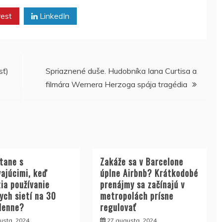
rest
LinkedIn
sť)
Spriaznené duše. Hudobníka Iana Curtisa a
filmára Wernera Herzoga spája tragédia
stane s
Zakáže sa v Barcelone
vajúcimi, keď
úplne Airbnb? Krátkodobé
ia používanie
prenájmy sa začínajú v
ych sietí na 30
metropolách prísne
denne?
regulovať
usta, 2024
27 augusta, 2024