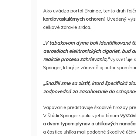
Ako uvádza portál Brainee, tento druh fa
kardiovaskulárnych ochorení.
Uvedený výsk
celkové zdravie srdca.
„V tabakovom dyme boli identifikované tisí
aerosóloch elektronických cigariet, buď 
reakcie procesu zahrievania,“
vysvetľuje 
Springer, ktorý je zároveň aj autor spomínan
„Snažili sme sa zistiť, ktorá špecifická 
zodpovedná za zasahovanie do schopnosti
Vapovanie predstavuje škodlivé hrozby pre 
V štúdii Springer spolu s jeho tímom
vystav
a dvom typom plynov a uhlíkových nanočast
a častice uhlíka mali podobné škodlivé úči