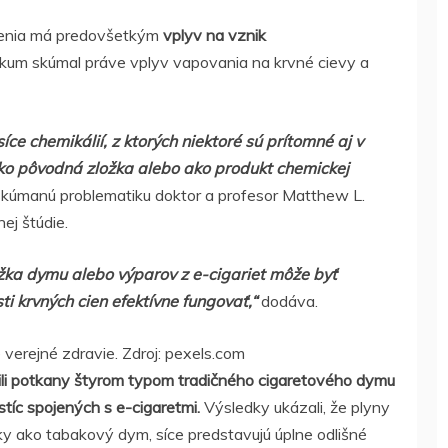
jčenia má predovšetkým
vplyv na vznik
um skúmal práve vplyv vapovania na krvné cievy a
ce chemikálií, z ktorých niektoré sú prítomné aj v
ako pôvodná zložka alebo ako produkt chemickej
skúmanú problematiku doktor a profesor Matthew L.
ej štúdie.
zložka dymu alebo výparov z e-cigariet môže byť
 krvných cien efektívne fungovať,“
dodáva.
verejné zdravie. Zdroj: pexels.com
ili potkany štyrom typom tradičného cigaretového dymu
íc spojených s e-cigaretmi.
Výsledky ukázali, že plyny
nky ako tabakový dym, síce predstavujú úplne odlišné