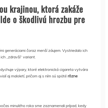
ou krajinou, ktorá zakáže
Ide o škodlivú hrozbu pre
i generáciami čoraz menší záujem. Vystriedalo ich
ich „zdravší“ variant.
 vdychuje výpary, ktoré elektronická cigareta vytvára
lí aj maloletí, pričom aj s ním sú späté
rôzne
 počas minulého roka sme zaznamenali prípad, kedy