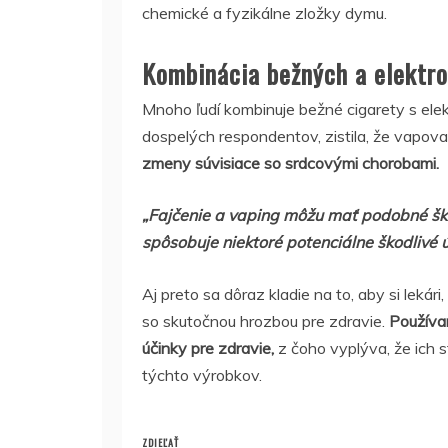
chemické a fyzikálne zložky dymu.
Kombinácia bežných a elektro
Mnoho ľudí kombinuje bežné cigarety s elekt
dospelých respondentov, zistila, že vapov
zmeny súvisiace so srdcovými chorobami.
„Fajčenie a vaping môžu mať podobné ško
spôsobuje niektoré potenciálne škodlivé ú
Aj preto sa dôraz kladie na to, aby si lekári
so skutočnou hrozbou pre zdravie.
Používa
účinky pre zdravie,
z čoho vyplýva, že ich s
týchto výrobkov.
ZDIEĽAŤ