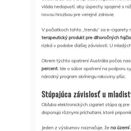
vláda nedopustí, aby úspechy spojené s ni
novou hrozbou pre verejné zdravie.
V počiatkoch tohto „trendu“ sa e-cigarety
terapeutický produkt pre dlhoročných fajčia
riziká v podobe ďalšej závislosti. U mladých ľ
Okrem týchto opatrení Austrália počas nas
percent.
Ide o súbor opatrení na podporu s
národný program skríningu rakoviny pľúc.
Stúpajúca závislosť u mladis
Obľuba elektronických cigariet stúpa aj pre
disponujú rôznymi príchuťami, ktoré pripomín
Jeden z výskumov naznačuje, že
na území 