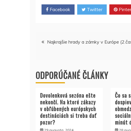
Facebook
Twitter
Pinte
Navigácia
Najkrajšie hrady a zámky v Európe (2.ča
v
článku
ODPORÚČANÉ ČLÁNKY
Dovolenková sezóna ešte
Čo sa 
nekončí. Na ktoré zákazy
dospie
v obľúbených európskych
obmedz
destináciách si treba dať
sociáln
pozor?
minút 
29 augusta, 2024
28 aug