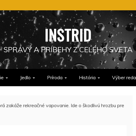
INSTRID
SPRÁVY A PRÍBEHY Z CELÉHO SVETA
ie
Jedlo
Príroda
História
Výber reda
torá zakáže rekreačné vapovanie. Ide o škodlivú hrozbu pre