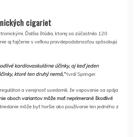
nických cigariet
ronickými. Ďalšia štúdia, ktorej sa zúčastnilo 120
anie aj fajčenie s veľkou pravdepodobnosťou spôsobujú
dlivé kardiovaskulárne účinky, aj keď jeden
činky, ktoré ten druhý nemá,“
tvrdí Springer.
, regulátori a verejnosť uvedomili, že vapovanie sa spája
nie oboch variantov môže mať neprimerané škodlivé
triedanie môže byť horšie ako používanie len jedného z