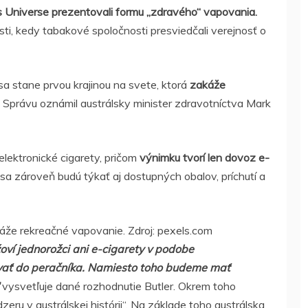
s Universe prezentovali formu „zdravého“ vapovania.
ti, kedy tabakové spoločnosti presviedčali verejnosť o
sa stane prvou krajinou na svete, ktorá
zakáže
. Správu oznámil austrálsky minister zdravotníctva Mark
lektronické cigarety, pričom
výnimku tvorí len dovoz e-
 zároveň budú týkať aj dostupných obalov, príchutí a
akáže rekreačné vapovanie. Zdroj: pexels.com
oví jednorožci ani e-cigarety v podobe
hovať do peračníka. Namiesto toho budeme mať
vysvetľuje dané rozhodnutie Butler. Okrem toho
zeru v austrálskej histórii“. Na základe toho austrálska