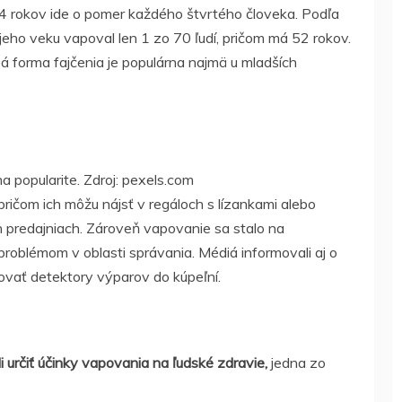
 rokov ide o pomer každého štvrtého človeka. Podľa
jeho veku vapoval len 1 zo 70 ľudí, pričom má 52 rokov.
á forma fajčenia je populárna najmä u mladších
 popularite. Zdroj: pexels.com
pričom ich môžu nájsť v regáloch s lízankami alebo
predajniach. Zároveň vapovanie sa stalo na
roblémom v oblasti správania. Médiá informovali aj o
alovať detektory výparov do kúpeľní.
určiť účinky vapovania na ľudské zdravie,
jedna zo