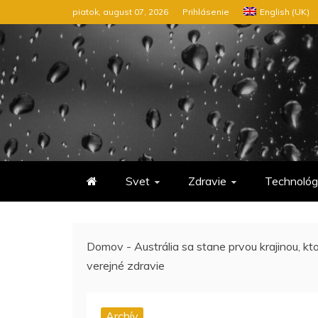
Preskočiť
piatok, august 07, 2026
Prihlásenie
English (UK)
na
obsah
Svet
Zdravie
Technológ
Domov
-
Austrália sa stane prvou krajinou, k
verejné zdravie
Archív