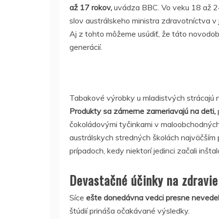
až 17 rokov,
uvádza BBC. Vo veku 18 až 24
slov austrálskeho ministra zdravotníctva v 
Aj z tohto môžeme usúdiť, že táto novodob
generácií.
Tabakové výrobky u mladistvých strácajú na
Produkty sa zámerne zameriavajú na deti,
čokoládovými tyčinkami v maloobchodných 
austrálskych stredných školách najväčším p
prípadoch, kedy niektorí jedinci začali inšt
Devastačné účinky na zdravie
Síce
ešte donedávna vedci presne nevedeli 
štúdií prináša očakávané výsledky.