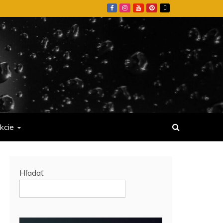
kcie
Hľadať