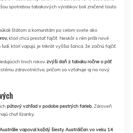
žšou spotrebou tabakových výrobkov boli zničené touto
 núkali štátom a komunitám po celom svete ako
rov,
ktorí chcú prestať fajčiť. Neskôr s ním prišli nové
udí, ktorí vapujú, je trikrát vyššia šanca, že začnú fajčiť.
ledujúcich troch rokov
zvýši daň z tabaku ročne o päť
ystému zdravotníctva, pričom sa vzťahuje aj na nový
tvých
 ich
pútavý vzhľad v podobe pestrých farieb.
Zároveň
ajú chuť lízanky.
Austrálie vapoval každý šiesty Austrálčan vo veku 14