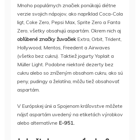
Mnoho populárnych značiek ponúkajú diétne
verzie svojich nápojov, ako napríklad Coca-Cola
ligt, Coke Zero, Pepsi Max, Sprite Zero a Fanta
Zero, všetky obsahujú aspartám. Okrem nich aj
obľúbené značky žuvačiek
Extra, Orbit, Trident,
Hollywood, Mentos, Freedent a Airwaves
(všetko bez cukru). Taktiež jogurty Yoplait a
Müller Light. Podobne niektoré dezerty bez
cukru alebo so zníženým obsahom cukru, ako sú
peny, pudingy a želatína, môžu tiež obsahovať
aspartám.
V Európskej únii a Spojenom kráľovstve môžete
nájsť aspartám uvedený na etiketách výrobkov
alebo alternatívne
E-951.