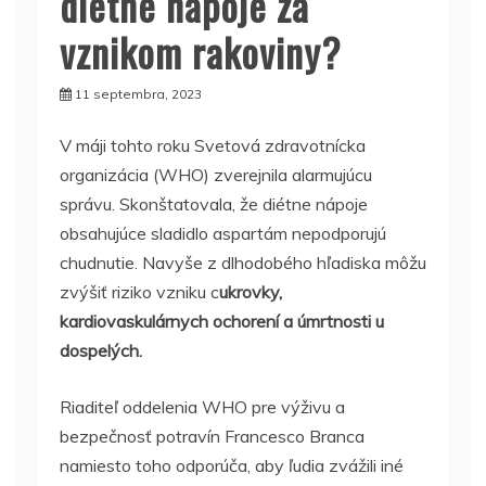
diétne nápoje za
vznikom rakoviny?
11 septembra, 2023
V máji tohto roku Svetová zdravotnícka
organizácia (WHO) zverejnila alarmujúcu
správu. Skonštatovala, že diétne nápoje
obsahujúce sladidlo aspartám nepodporujú
chudnutie. Navyše z dlhodobého hľadiska môžu
zvýšiť riziko vzniku c
ukrovky,
kardiovaskulárnych ochorení a úmrtnosti u
dospelých.
Riaditeľ oddelenia WHO pre výživu a
bezpečnosť potravín Francesco Branca
namiesto toho odporúča, aby ľudia zvážili iné