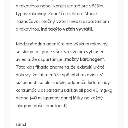
a rakovinou neboli konzistentné pre väčšinu
typov rakoviny. Zatiaľ čo niektoré štúdie
naznačovali možný vzťah medzi aspartámom
a rakovinou,
iné takýto vzťah vyvrátili.
Medzinárodná agentúra pre výskum rakoviny
so sídlom v Lyone však vo svojom vyhlásení
uviedla, že aspartám je
„možný karcinogén“.
Táto klasifikácia znamená, že existujú určité
dôkazy, že látka môže spôsobiť rakovinu. V
súčasnosti sa ale naďalej odporúča ľuďom, aby
konzumáciu aspartámu udržiavali pod 40 mg/kg
denne (40 miligramov danej látky na každý
kilogram vašej hmotnosti).
ZDIEĽAŤ