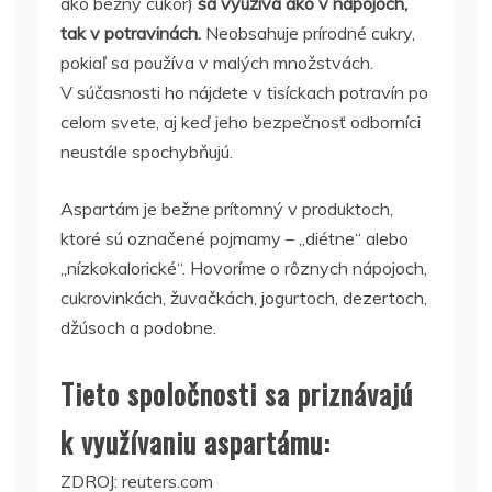
ako bežný cukor)
sa využíva ako v nápojoch,
tak v potravinách.
Neobsahuje prírodné cukry,
pokiaľ sa používa v malých množstvách.
V súčasnosti ho nájdete v tisíckach potravín po
celom svete, aj keď jeho bezpečnosť odborníci
neustále spochybňujú.
Aspartám je bežne prítomný v produktoch,
ktoré sú označené pojmamy – „diétne“ alebo
„nízkokalorické“. Hovoríme o rôznych nápojoch,
cukrovinkách, žuvačkách, jogurtoch, dezertoch,
džúsoch a podobne.
Tieto spoločnosti sa priznávajú
k využívaniu aspartámu:
ZDROJ: reuters.com