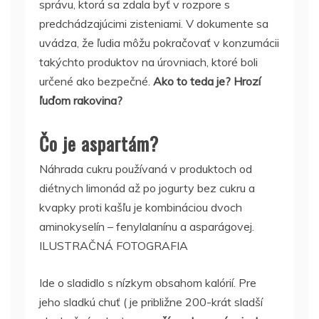
správu, ktorá sa zdala byť v rozpore s
predchádzajúcimi zisteniami. V dokumente sa
uvádza, že ľudia môžu pokračovať v konzumácii
takýchto produktov na úrovniach, ktoré boli
určené ako bezpečné.
Ako to teda je? Hrozí
ľuďom rakovina?
Čo je aspartám
?
Náhrada cukru používaná v produktoch od
diétnych limonád až po jogurty bez cukru a
kvapky proti kašľu je kombináciou dvoch
aminokyselín – fenylalanínu a asparágovej.
ILUSTRAČNÁ FOTOGRAFIA
Ide o sladidlo s nízkym obsahom kalórií. Pre
jeho sladkú chuť ( je približne 200-krát sladší