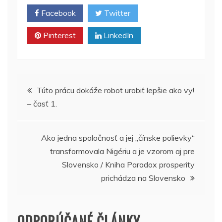
Facebook
Twitter
Pinterest
LinkedIn
Navigácia
Túto prácu dokáže robot urobiť lepšie ako vy!
– časť 1.
v
článku
Ako jedna spoločnosť a jej „čínske polievky“
transformovala Nigériu a je vzorom aj pre
Slovensko / Kniha Paradox prosperity
prichádza na Slovensko
ODPORÚČANÉ ČLÁNKY