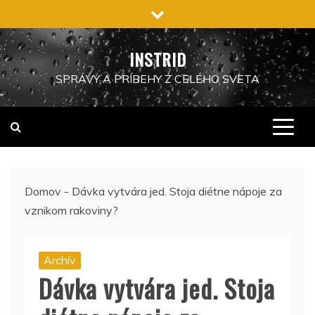
Preskočiť
na
obsah
INSTRID
SPRÁVY A PRÍBEHY Z CELÉHO SVETA
Domov
-
Dávka vytvára jed. Stoja diétne nápoje za
vznikom rakoviny?
Archív
Dávka vytvára jed. Stoja