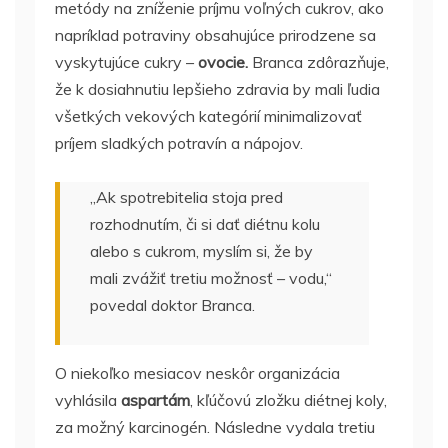
metódy na zníženie príjmu voľných cukrov, ako
napríklad potraviny obsahujúce prirodzene sa
vyskytujúce cukry –
ovocie.
Branca zdôrazňuje,
že k dosiahnutiu lepšieho zdravia by mali ľudia
všetkých vekových kategórií minimalizovať
príjem sladkých potravín a nápojov.
„Ak spotrebitelia stoja pred
rozhodnutím, či si dať diétnu kolu
alebo s cukrom, myslím si, že by
mali zvážiť tretiu možnosť – vodu,“
povedal doktor Branca.
O niekoľko mesiacov neskôr organizácia
vyhlásila
aspartám
, kľúčovú zložku diétnej koly,
za možný karcinogén. Následne vydala tretiu