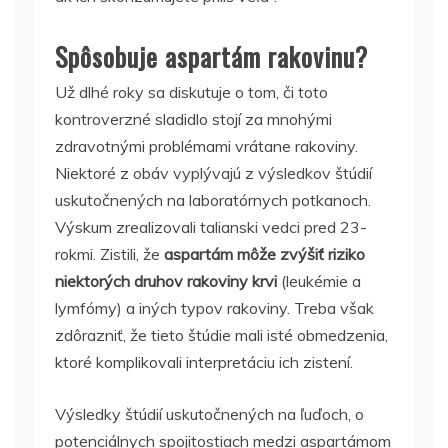
Spôsobuje aspartám rakovinu?
Už dlhé roky sa diskutuje o tom, či toto
kontroverzné sladidlo stojí za mnohými
zdravotnými problémami vrátane rakoviny.
Niektoré z obáv vyplývajú z výsledkov štúdií
uskutočnených na laboratórnych potkanoch.
Výskum zrealizovali talianski vedci pred 23-
rokmi. Zistili, že
aspartám môže zvýšiť riziko
niektorých druhov rakoviny krvi
(leukémie a
lymfómy) a iných typov rakoviny. Treba však
zdôrazniť, že tieto štúdie mali isté obmedzenia,
ktoré komplikovali interpretáciu ich zistení.
Výsledky štúdií uskutočnených na ľuďoch, o
potenciálnych spojitostiach medzi aspartámom