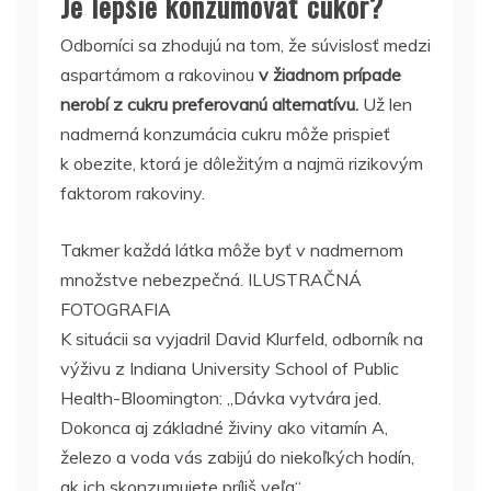
Je lepšie konzumovať cukor?
Odborníci sa zhodujú na tom, že súvislosť medzi
aspartámom a rakovinou
v žiadnom prípade
nerobí z cukru preferovanú alternatívu.
Už len
nadmerná konzumácia cukru môže prispieť
k obezite, ktorá je dôležitým a najmä rizikovým
faktorom rakoviny.
Takmer každá látka môže byť v nadmernom
množstve nebezpečná. ILUSTRAČNÁ
FOTOGRAFIA
K situácii sa vyjadril David Klurfeld, odborník na
výživu z Indiana University School of Public
Health-Bloomington: „Dávka vytvára jed.
Dokonca aj základné živiny ako vitamín A,
železo a voda vás zabijú do niekoľkých hodín,
ak ich skonzumujete príliš veľa“.