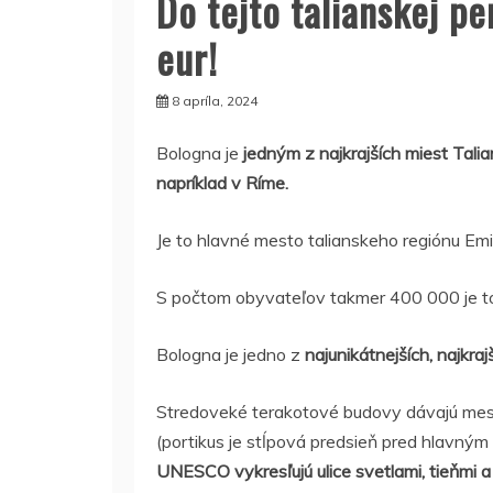
Do tejto talianskej pe
eur!
8 apríla, 2024
Bologna je
jedným z najkrajších miest Tali
napríklad v Ríme.
Je to hlavné mesto talianskeho regiónu Em
S počtom obyvateľov takmer 400 000 je 
Bologna je jedno z
najunikátnejších, najkra
Stredoveké terakotové budovy dávajú me
(portikus je stĺpová predsieň pred hlavn
UNESCO vykresľujú ulice svetlami, tieňmi 