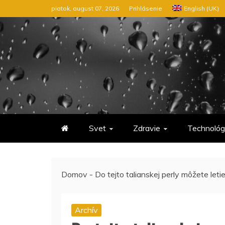
Preskočiť
piatok, august 07, 2026
Prihlásenie
English (UK)
na
obsah
Svet
Zdravie
Technológ
Domov
-
Do tejto talianskej perly môžete letie
Archív