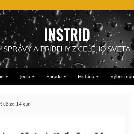
INSTRID
SPRÁVY A PRÍBEHY Z CELÉHO SVETA
ie
Jedlo
Príroda
História
Výber reda
ť už za 14 eur!