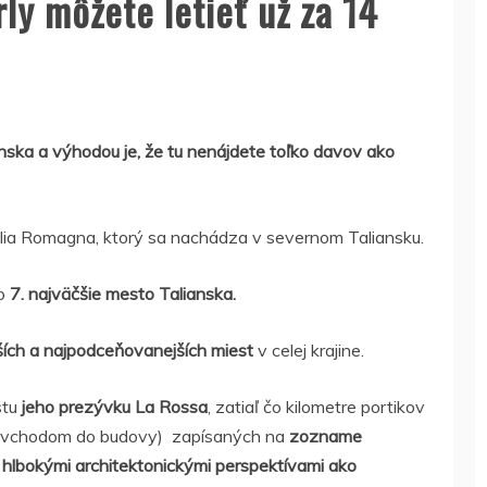
rly môžete letieť už za 14
anska a výhodou je, že tu nenájdete toľko davov ako
ilia Romagna, ktorý sa nachádza v severnom Taliansku.
to
7. najväčšie mesto Talianska.
jších a najpodceňovanejších miest
v celej krajine.
stu
jeho prezývku La Rossa
, zatiaľ čo kilometre portikov
ým vchodom do budovy) zapísaných na
zozname
a hlbokými architektonickými perspektívami ako