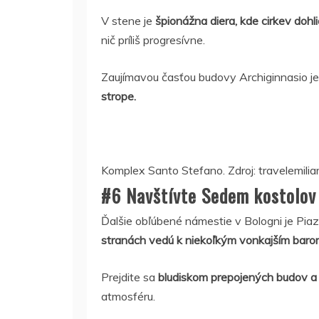
V stene je
špionážna diera, kde cirkev dohl
nič príliš progresívne.
Zaujímavou časťou budovy Archiginnasio j
strope.
Komplex Santo Stefano. Zdroj: travelemilia
#6 Navštívte Sedem kostolov
Ďalšie obľúbené námestie v Bologni je Pia
stranách vedú k niekoľkým vonkajším baro
Prejdite sa
bludiskom prepojených budov a p
atmosféru.