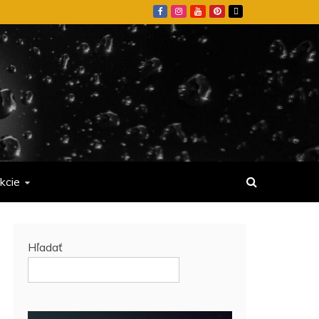
kcie
Hľadať