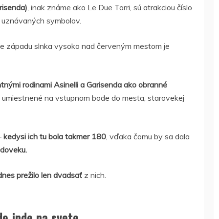
risenda)
, inak známe ako Le Due Torri, sú atrakciou číslo
ie uznávaných symbolov.
anie západu slnka vysoko nad červeným mestom je
tnými rodinami Asinelli a Garisenda ako obranné
ky umiestnené na vstupnom bode do mesta, starovekej
–
kedysi ich tu bola takmer 180
, vďaka čomu by sa dala
doveku.
dnes prežilo len dvadsať
z nich.
de inde na svete