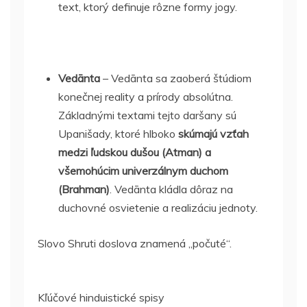
text, ktorý definuje rôzne formy jogy.
Vedānta
– Vedānta sa zaoberá štúdiom
konečnej reality a prírody absolútna.
Základnými textami tejto daršany sú
Upanišady, ktoré hlboko
skúmajú vzťah
medzi ľudskou dušou (Atman) a
všemohúcim univerzálnym duchom
(Brahman)
. Vedānta kládla dôraz na
duchovné osvietenie a realizáciu jednoty.
Slovo Shruti doslova znamená „počuté“.
Kľúčové hinduistické spisy