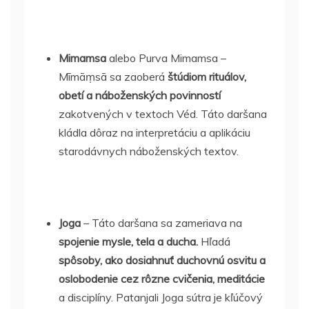
Mimamsa
alebo Purva Mimamsa –
Mīmāṃsā sa zaoberá
štúdiom rituálov,
obetí a náboženských povinností
zakotvených v textoch Véd. Táto daršana
kládla dôraz na interpretáciu a aplikáciu
starodávnych náboženských textov.
Joga
– Táto daršana sa zameriava na
spojenie mysle, tela a ducha.
Hľadá
spôsoby, ako dosiahnuť duchovnú osvitu a
oslobodenie cez rôzne cvičenia, meditácie
a disciplíny. Patanjali Joga sútra je kľúčový