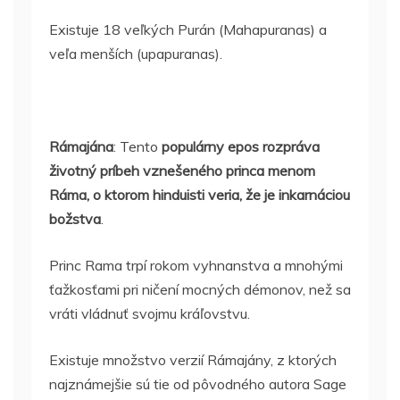
Existuje 18 veľkých Purán (Mahapuranas) a
veľa menších (upapuranas).
Rámajána
: Tento
populárny epos rozpráva
životný príbeh vznešeného princa menom
Ráma, o ktorom hinduisti veria, že je inkarnáciou
božstva
.
Princ Rama trpí rokom vyhnanstva a mnohými
ťažkosťami pri ničení mocných démonov, než sa
vráti vládnuť svojmu kráľovstvu.
Existuje množstvo verzií Rámajány, z ktorých
najznámejšie sú tie od pôvodného autora Sage