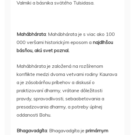
Valmiki a básnika svätého Tulsidasa.
Mahábhárata
: Mahábhárata je s viac ako 100
000 veršami historickým eposom a
najdlhšou
básňou, akú svet poznal.
Mahábhárata je založená na rozšírenom
konflikte medzi dvoma vetvami rodiny Kaurava
a je zásobárňou príbehov a diskusií o
praktizovaní dharmy, vrátane dôležitosti
pravdy, spravodlivosti, sebaobetovania a
presadzovania dharmy, a potreby úplnej
oddanosti Bohu.
Bhagavadgíta
: Bhagavadgíta je
primárnym