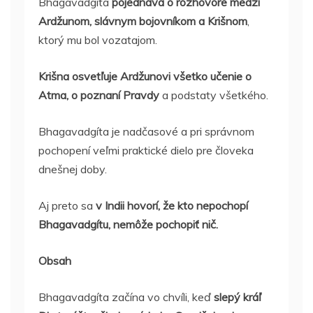
Bhagavadgíta
pojednáva o rozhovore medzi
Ardžunom, slávnym bojovníkom a Krišnom
,
ktorý mu bol vozatajom.
Krišna osvetľuje Ardžunovi všetko učenie o
Atma, o poznaní Pravdy
a podstaty všetkého.
Bhagavadgíta je nadčasové a pri správnom
pochopení veľmi praktické dielo pre človeka
dnešnej doby.
Aj preto sa
v Indii hovorí, že kto nepochopí
Bhagavadgítu, nemôže pochopiť nič.
Obsah
Bhagavadgíta začína vo chvíli, keď
slepý kráľ