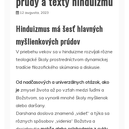
prúdy a texty hinduizmu
12 augusta, 2023
Hinduizmus má šesť hlavných
myšlienkových prúdov
V priebehu vekov sa v hinduizme rozvíjali rôzne
teologické školy prostredníctvom dynamickej
tradície filozofického skúmania a diskusie.
Od nadčasových a univerzálnych otázok, ako
je
zmysel života až po vzťah medzi ľuďmi a
Božstvom, sa vynorili mnohé školy myšlienok
alebo daršany.
Darshana doslova znamená „vidieť“ a týka sa
rôznych spôsobov „videnia“ Božstva a
dosiahnutia
mokše alebo oslobodenia z cyklu