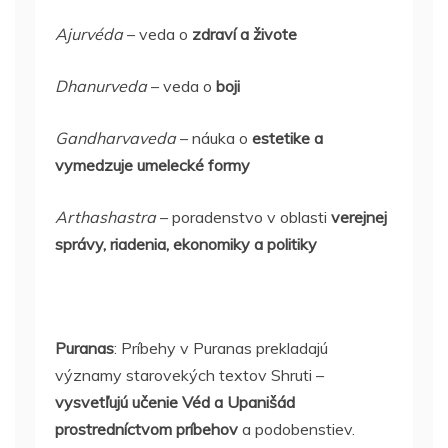
Ajurvéda
– veda o
zdraví a živote
Dhanurveda
– veda o
boji
Gandharvaveda
– náuka o
estetike a
vymedzuje umelecké formy
Arthashastra
– poradenstvo v oblasti
verejnej
správy, riadenia, ekonomiky a politiky
Puranas
: Príbehy v Puranas prekladajú
významy starovekých textov Shruti –
vysvetľujú učenie Véd a Upanišád
prostredníctvom príbehov
a podobenstiev.