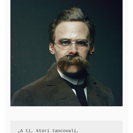
„A tí, ktorí tancovali, 