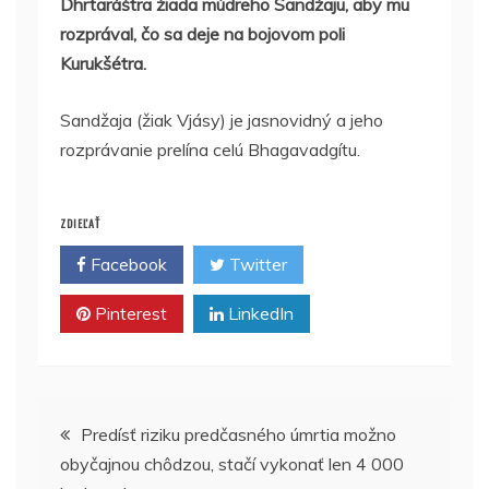
Dhrtaráštra žiada múdreho Sandžaju, aby mu
rozprával, čo sa deje na bojovom poli
Kurukšétra.
Sandžaja (žiak Vjásy) je jasnovidný a jeho
rozprávanie prelína celú Bhagavadgítu.
ZDIEĽAŤ
Facebook
Twitter
Pinterest
LinkedIn
Navigácia
Predísť riziku predčasného úmrtia možno
obyčajnou chôdzou, stačí vykonať len 4 000
v