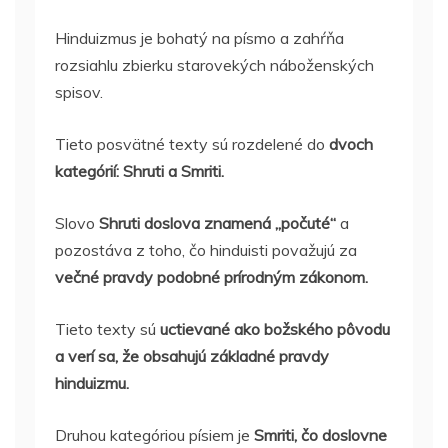
Hinduizmus je bohatý na písmo a zahŕňa
rozsiahlu zbierku starovekých náboženských
spisov.
Tieto posvätné texty sú rozdelené do
dvoch
kategórií: Shruti a Smriti.
Slovo
Shruti doslova znamená „počuté“
a
pozostáva z toho, čo hinduisti považujú za
večné pravdy podobné prírodným zákonom.
Tieto texty sú
uctievané ako božského pôvodu
a verí sa, že obsahujú základné pravdy
hinduizmu.
Druhou kategóriou písiem je
Smriti, čo doslovne