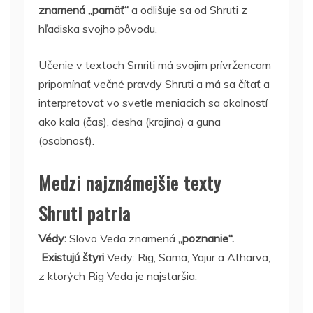
znamená „pamäť“
a odlišuje sa od Shruti z
hľadiska svojho pôvodu.
Učenie v textoch Smriti má svojim prívržencom
pripomínať večné pravdy Shruti a má sa čítať a
interpretovať vo svetle meniacich sa okolností
ako kala (čas), desha (krajina) a guna
(osobnosť).
Medzi najznámejšie texty
Shruti patria
Védy:
Slovo Veda znamená
„poznanie“.
Existujú štyri
Vedy: Rig, Sama, Yajur a Atharva,
z ktorých Rig Veda je najstaršia.