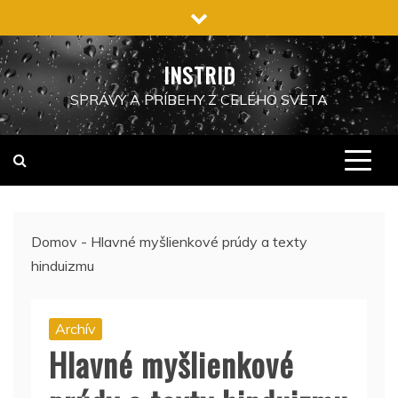
Preskočiť
na
obsah
INSTRID
SPRÁVY A PRÍBEHY Z CELÉHO SVETA
Domov
-
Hlavné myšlienkové prúdy a texty
hinduizmu
Archív
Hlavné myšlienkové