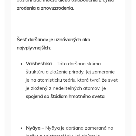
zrodenia a znovuzrodenia.
Šesť daršanov je uznávaných ako
najvplyvnejších:
Vaisheshika
– Táto daršana skúma
štruktúru a zloženie prírody. Jej zameranie
je na atomistickú teóriu, ktorá tvrdí, že svet
je zložený z nedeliteľných atomov. Je
spojená so štúdiom hmotného sveta.
Nyāya
– Nyāya je daršana zameraná na