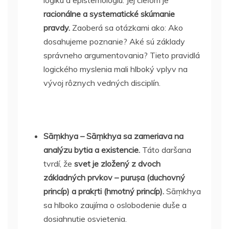
logiku a epistemológiu. Jej cieľom je
racionálne a systematické skúmanie
pravdy.
Zaoberá sa otázkami ako: Ako
dosahujeme poznanie? Aké sú základy
správneho argumentovania? Tieto pravidlá
logického myslenia mali hlboký vplyv na
vývoj rôznych vedných disciplín.
Sāṃkhya – Sāṃkhya sa zameriava na
analýzu bytia a existencie.
Táto daršana
tvrdí, že
svet je zložený z dvoch
základných prvkov – puruṣa (duchovný
princíp) a prakṛti (hmotný princíp).
Sāṃkhya
sa hlboko zaujíma o oslobodenie duše a
dosiahnutie osvietenia.