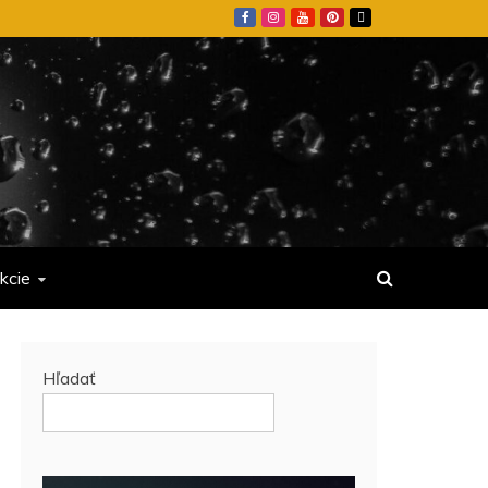
kcie
Hľadať