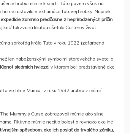
rušenie hrobu múmie k smrti. Táto povera však na
i ho nezastavila v exhumácii Tutovej hrobky. Napriek
o expedície zomrelo predčasne z neprirodzených príčin
,
j keď takzvaná kliatba ušetrila Carterov život.
skúma sarkofág kráľa Tuta v roku 1922 (zafarbená
c než len náboženskými symbolmi starovekého sveta, a
Klenot siedmich hviezd
, v ktorom boli predstavené ako
ffa vo filme Múmia, z roku 1932 urobilo z múmií
The Mummy’s Curse zobrazovali múmie ako silne
náme. Fiktívne múmie necítia bolesť a rovnako ako iné
tívnejším spôsobom, ako ich poslať do trvalého zániku,