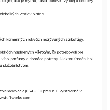
 olejmi, ako je myrha, kasia, borievkový olej a cédrový
iekoľkých vrstiev plátna
ných kamenných rakvách nazývaných sarkofágy
.
obkách naplnených všetkým, čo potrebovali pre
o, víno, parfumy a domáce potreby. Niektorí faraóni boli
 a služobníctvom
.
olemaiovcov (664 – 30 pred n. l.) vystavené v
owstuffworks.com