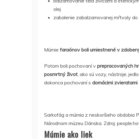
balzamovanie tela živicami a éterickými
olej
zabalenie zabalzamovanej mŕtvoly do n
Múmie
faraónov boli umiestnené v zdobe
Potom boli pochovaní v
prepracovaných hr
posmrtný život
, ako sú vozy, nástroje, jedl
dokonca pochovaní s
domácimi zvieratami
Sarkofág a múmia z neskoršieho obdobia Pt
Národnom múzeu Dánska. Zdroj: people.h
Múmie ako liek