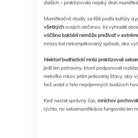
ďalších – praktizovalo nejaký druh mumifikáci
Mumifikačné rituály sa líšili podľa kultúry a
všetkých
svojich občanov. Iní vyhradili ob
väčšina baktérií nemôže prežívať v extrém
mrazu bol nekomplikovaný spôsob, ako vyt
Niektorí budhistickí mnísi praktizovali seba
jedli len potraviny, ktoré podporovali rozklad
niekoľko rokov pitím jedovatej šťavy, aby vy
tiež urobil z tela nepríjemných budúcich hos
Keď nastal správny čas,
mníchov pochovali 
rýchlo, no sebamumifikácia fungovala len 