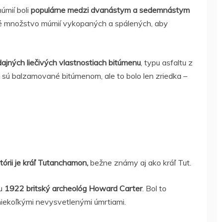
úmií boli
populárne medzi dvanástym a sedemnástym
né množstvo múmií vykopaných a spálených, aby
ajných liečivých vlastnostiach bitúmenu
, typu asfaltu z
sú balzamované bitúmenom, ale to bolo len zriedka –
órii je kráľ Tutanchamon,
bežne známy aj ako kráľ Tut.
ku
1922 britský archeológ Howard Carter
. Bol to
 niekoľkými nevysvetlenými úmrtiami.