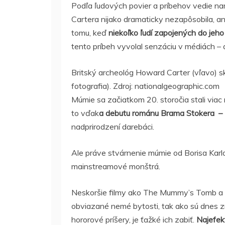
Podľa ľudových povier a príbehov vedie na
Cartera nijako dramaticky nezapôsobila, an
tomu, keď
niekoľko ľudí zapojených do jeh
tento príbeh vyvolal senzáciu v médiách – a
Britský archeológ Howard Carter (vľavo) 
fotografia). Zdroj: nationalgeographic.com
Múmie sa začiatkom 20. storočia stali via
to vďak
a debutu románu Brama Stokera – 
nadprirodzení darebáci.
Ale práve stvárnenie múmie od Borisa Karlo
mainstreamové monštrá.
Neskoršie filmy ako The Mummy’s Tomb a 
obviazané nemé bytosti, tak ako sú dnes z
hororové príšery, je ťažké ich zabiť.
Najefek