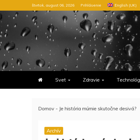
Preskočiť
štvrtok, august 06, 2026
Prihlásenie
English (UK)
na
obsah
Svet
Zdravie
Technológ
Domov
-
Je história múmie skutočne desivá?
Archív