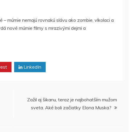
né – múmie nemajú rovnakú slávu ako zombie, vlkolaci a
ydá nové múmie filmy s mrazivými dejmi a
rest
LinkedIn
Zažil aj šikanu, teraz je najbohatším mužom
sveta. Aké boli začiatky Elona Muska?