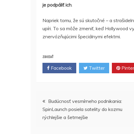
je podpáliť ich
.
Napriek tomu, že sú skutočné – a strašidel
upíri. To sa môže zmeniť, keď Hollywood v
znervózňujúcimi špeciálnymi efektmi.
ZDIEĽAŤ
Facebook
Twitter
Pinte
Navigácia
Budúcnosť vesmírneho podnikania:
SpinLaunch posiela satelity do kozmu
v
rýchlejšie a šetrnejšie
článku