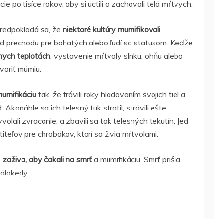
e po tisíce rokov, aby si uctili a zachovali telá mŕtvych.
 predpokladá sa, že
niektoré kultúry mumifikovali
rad prechodu pre bohatých alebo ľudí so statusom. Keďže
nych teplotách
, vystavenie mŕtvoly slnku, ohňu alebo
voriť múmiu.
mumifikáciu
tak, že trávili roky hladovaním svojich tiel a
. Akonáhle sa ich telesný tuk stratil, strávili ešte
volali zvracanie, a zbavili sa tak telesných tekutín. Jed
titeľov pre chrobákov, ktorí sa živia mŕtvolami.
zaživa, aby čakali na smrť
a mumifikáciu. Smrť prišla
málokedy.