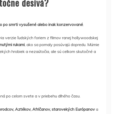
utočne desivá?
bolo po smrti vysušené alebo inak konzervované
.
via verzie ľudských foriem z filmov ranej hollywoodskej
hnutými rukami
, ako sa pomaly posúvajú dopredu. Múmie
kých hrobiek a nezaútočia, ale sú celkom skutočné a
ená po celom svete a v priebehu dlhého času.
orodcov, Aztékov, Afričanov, starovekých Európanov
a