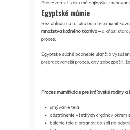
Princezná z Ukoku má najlepšie zachované 
Egyptské múmie
Bez ohľadu na to, ako bolo telo mumifikov
množstva kožného tkaniva
– a kňazi star
proces.
Egyptské suché podnebie uľahčilo vysušenie
prepracovanejší proces, aby zabezpečili, ž
Proces mumifikácie pre kráľovské rodiny a
umývanie tela
odstránenie všetkých orgánov okrem s
balenie tela a orgánov do soli na odstr