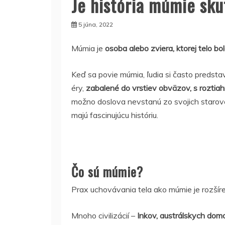
Je história múmie sk
5 júna, 2022
Múmia je
osoba alebo zviera, ktorej telo 
Keď sa povie múmia, ľudia si často predsta
éry,
zabalené do vrstiev obväzov, s roztia
možno doslova nevstanú zo svojich starove
majú fascinujúcu históriu.
Čo sú múmie?
Prax uchovávania tela ako múmie je rozšír
Mnoho civilizácií –
Inkov, austrálskych dom