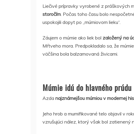
Liečivé prípravky vyrobené z práškových m
storočím
. Počas toho času bolo nespočet
uspokojili dopyt po „múmiovom lieku“.
Záujem o múmie ako liek bol
založený na úd
Mŕtveho mora. Predpokladalo sa, že múmie 
väčšina bola balzamovaná živicami.
Múmie idú do hlavného prúdu
Azda
najznámejšou múmiou v modernej hist
Jeho hrob a mumifikované telo objavil v ro
vzrušujúci nález, ktorý však bol zatienený