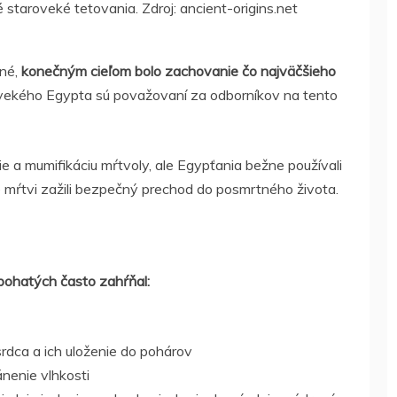
staroveké tetovania. Zdroj: ancient-origins.net
ané,
konečným cieľom bolo zachovanie čo najväčšieho
ovekého Egypta sú považovaní za odborníkov na tento
 a mumifikáciu mŕtvoly, ale Egypťania bežne používali
e mŕtvi zažili bezpečný prechod do posmrtného života.
 bohatých často zahŕňal:
rdca a ich uloženie do pohárov
ánenie vlhkosti