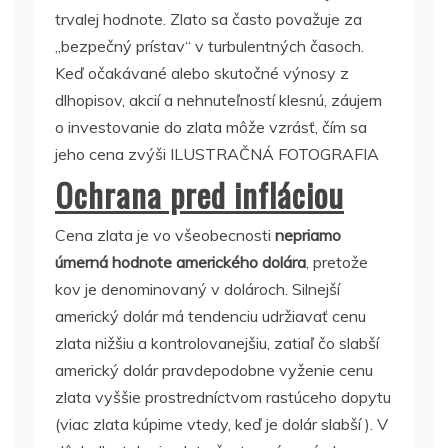
trvalej hodnote. Zlato sa často považuje za
„bezpečný prístav“ v turbulentných časoch.
Keď očakávané alebo skutočné výnosy z
dlhopisov, akcií a nehnuteľností klesnú, záujem
o investovanie do zlata môže vzrásť, čím sa
jeho cena zvýši ILUSTRAČNÁ FOTOGRAFIA
Ochrana pred infláciou
Cena zlata je vo všeobecnosti
nepriamo
úmerná hodnote amerického dolára
, pretože
kov je denominovaný v dolároch. Silnejší
americký dolár má tendenciu udržiavať cenu
zlata nižšiu a kontrolovanejšiu, zatiaľ čo slabší
americký dolár pravdepodobne vyženie cenu
zlata vyššie prostredníctvom rastúceho dopytu
(viac zlata kúpime vtedy, keď je dolár slabší ). V