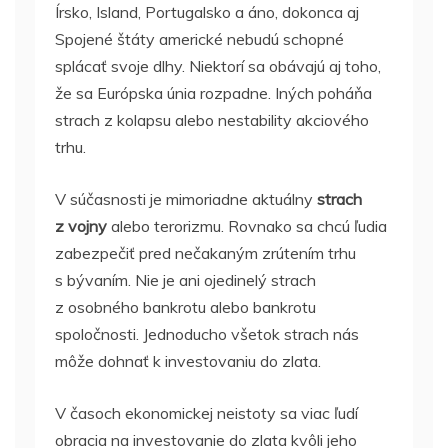
Írsko, Island, Portugalsko a áno, dokonca aj
Spojené štáty americké nebudú schopné
splácať svoje dlhy. Niektorí sa obávajú aj toho,
že sa Európska únia rozpadne. Iných poháňa
strach z kolapsu alebo nestability akciového
trhu.
V súčasnosti je mimoriadne aktuálny
strach
z vojny
alebo terorizmu. Rovnako sa chcú ľudia
zabezpečiť pred nečakaným zrútením trhu
s bývaním. Nie je ani ojedinelý strach
z osobného bankrotu alebo bankrotu
spoločnosti. Jednoducho všetok strach nás
môže dohnať k investovaniu do zlata.
V časoch ekonomickej neistoty sa viac ľudí
obracia na investovanie do zlata kvôli jeho