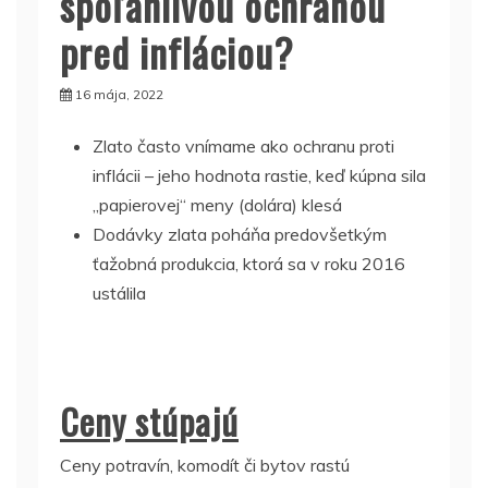
spoľahlivou ochranou
pred infláciou?
16 mája, 2022
Zlato často vnímame ako ochranu proti
inflácii – jeho hodnota rastie, keď kúpna sila
,,papierovej“ meny (dolára) klesá
Dodávky zlata poháňa predovšetkým
ťažobná produkcia, ktorá sa v roku 2016
ustálila
Ceny stúpajú
Ceny potravín, komodít či bytov rastú