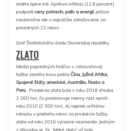
realita úplne iná. Aprílovú infláciu (11,8 percent)
podporili
ceny potravín, palív a energií
, pričom
medziročne ide o najväčšie zdražovanie za
posedných 22 rokov.
Graf Štatistického úradu Slovenskej republiky
ZLATO
Medzi popredných hráčov v celosvetovej
ťažbe zlatého kovu patria
Čína, Južná Afrika,
Spojené štáty americké, Austrália, Rusko a
Peru
. Produkcia zlata bola v roku 2018 zhruba
3 260 ton, čo predstavuje mierny rast oproti
roku 2010 (2 500 ton). Aj napriek určitému
nárastu v priebehu rokov sa produkcia ťažby
zlata od roku 2016 výrazne nezmenila. Jedným
z dôvodov je, že „ľahké zlato“ už bolo