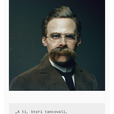
„A tí, ktorí tancovali, 