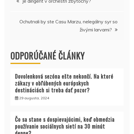
Je dirigent v orchestri zbytočný?
v
Ochutnali by ste Casu Marzu, nelegálny syr so
článku
živými larvami?
ODPORÚČANÉ ČLÁNKY
Dovolenková sezóna ešte nekončí. Na ktoré
zákazy v obľúbených európskych
destináciách si treba dať pozor?
29 augusta, 2024
Čo sa stane s dospievajúcimi, keď obmedzia
používanie sociálnych sietí na 30 minút
denne?