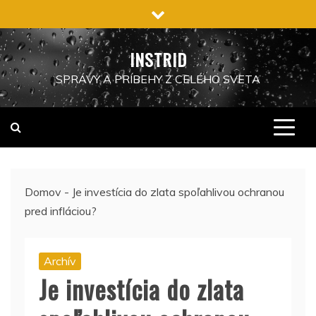
Preskočiť
na
obsah
INSTRID
SPRÁVY A PRÍBEHY Z CELÉHO SVETA
Domov
-
Je investícia do zlata spoľahlivou ochranou
pred infláciou?
Archív
Je investícia do zlata