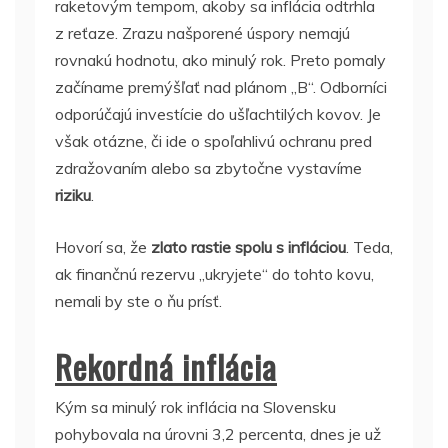
raketovým tempom, akoby sa inflácia odtrhla
z reťaze. Zrazu našporené úspory nemajú
rovnakú hodnotu, ako minulý rok. Preto pomaly
začíname premýšľať nad plánom ,,B“. Odborníci
odporúčajú investície do ušľachtilých kovov. Je
však otázne, či ide o spoľahlivú ochranu pred
zdražovaním alebo sa zbytočne vystavíme
riziku
.
Hovorí sa, že
zlato rastie spolu s infláciou
. Teda,
ak finančnú rezervu ,,ukryjete“ do tohto kovu,
nemali by ste o ňu prísť.
Rekordná inflácia
Kým sa minulý rok inflácia na Slovensku
pohybovala na úrovni 3,2 percenta, dnes je už