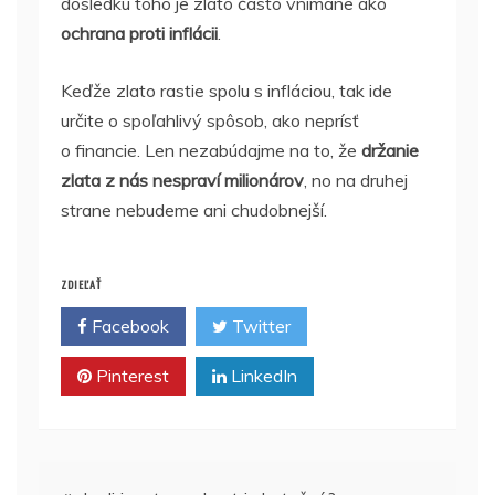
dôsledku toho je zlato často vnímané ako
ochrana proti inflácii
.
Keďže zlato rastie spolu s infláciou, tak ide
určite o spoľahlivý spôsob, ako neprísť
o financie. Len nezabúdajme na to, že
držanie
zlata z nás nespraví milionárov
, no na druhej
strane nebudeme ani chudobnejší.
ZDIEĽAŤ
Facebook
Twitter
Pinterest
LinkedIn
Navigácia