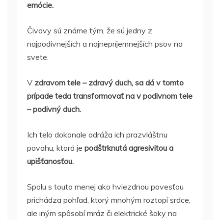
emócie.
Čivavy sú známe tým, že sú jedny z
najpodivnejších a najnepríjemnejších psov na
svete.
V
zdravom tele – zdravý duch, sa dá v tomto
prípade teda transformovať na v podivnom tele
– podivný duch.
Ich telo dokonale odráža ich prazvláštnu
povahu, ktorá je
podštrknutá agresivitou a
upišťanosťou.
Spolu s touto menej ako hviezdnou povesťou
prichádza pohľad, ktorý mnohým roztopí srdce,
ale iným spôsobí mráz či elektrické šoky na