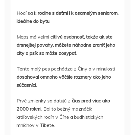
Hodí sa k
rodine s deťmi i k osamelým seniorom,
ideálne do bytu.
Mops má veľmi
citlivú osobnosť, takže ak ste
drsnejšej povahy, môžete náhodne zraniť jeho
city a psík sa môže zosypať.
Tento malý pes pochádza z Číny a v minulosti
dosahoval omnoho väčšie rozmery ako jeho
súčasníci.
Prvé zmienky sa datujú z
čias pred viac ako
2000 rokmi.
Bol to bežný maznáčik
kráľovských rodín v Číne a budhistických
mníchov v Tibete.