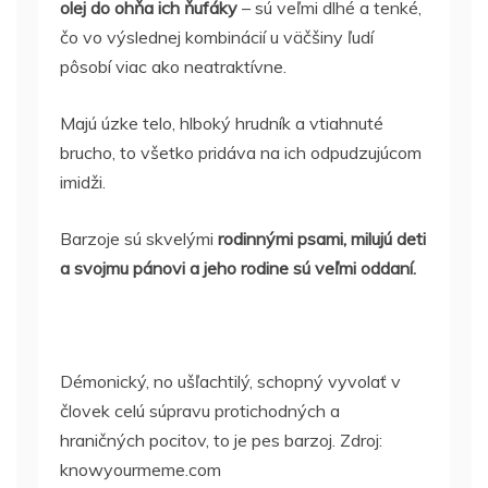
olej do ohňa ich ňufáky
– sú veľmi dlhé a tenké,
čo vo výslednej kombinácií u väčšiny ľudí
pôsobí viac ako neatraktívne.
Majú úzke telo, hlboký hrudník a vtiahnuté
brucho, to všetko pridáva na ich odpudzujúcom
imidži.
Barzoje sú skvelými
rodinnými psami, milujú deti
a svojmu pánovi a jeho rodine sú veľmi oddaní.
Démonický, no ušľachtilý, schopný vyvolať v
človek celú súpravu protichodných a
hraničných pocitov, to je pes barzoj. Zdroj:
knowyourmeme.com