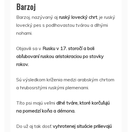
Barzoj
Barzoj, nazývaný aj
ruský lovecký chrt
, je ruský
lovecký pes s podlhovastou tvárou a dlhými
nohami.
Objavili sa v
Rusku v 17. storočí a boli
obľubovaní ruskou aristokraciou po stovky
rokov.
Sú výsledkom kríženia medzi arabským chrtom
a hrubosrstými ruskými plemenami.
Títo psi majú veľmi
dlhé tváre, ktoré korčuľujú
na pomedzí koňa a démona.
Do už aj tak dosť
vyhrotenej situácie prilievajú