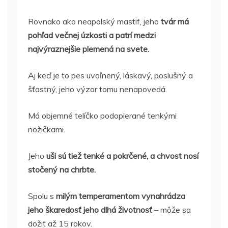
Rovnako ako neapolský mastif, jeho
tvár má
pohľad večnej úzkosti a patrí medzi
najvýraznejšie plemená na svete.
Aj keď je to pes uvoľnený, láskavý, poslušný a
šťastný, jeho výzor tomu nenapovedá.
Má objemné telíčko podopierané tenkými
nožičkami.
Jeho
uši sú tiež tenké a pokrčené, a chvost nosí
stočený na chrbte.
Spolu s
milým temperamentom vynahrádza
jeho škaredosť jeho dlhá životnosť
– môže sa
dožiť až 15 rokov.