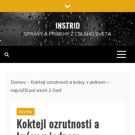
Preskočiť
na
obsah
INSTRID
SPRÁVY A PRÍBEHY Z CELÉHO SVETA
Domov
-
Koktejl ozrutnosti a krásy v jednom –
najväčší psí exoti 2.časť
Archív
Koktejl ozrutnosti a