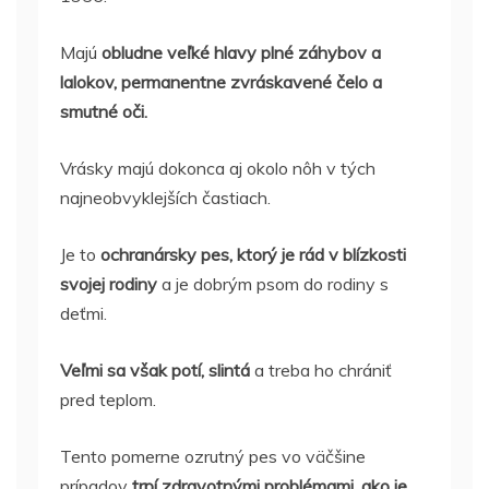
Majú
obludne veľké hlavy plné záhybov a
lalokov, permanentne zvráskavené čelo a
smutné oči.
Vrásky majú dokonca aj okolo nôh v tých
najneobvyklejších častiach.
Je to
ochranársky pes, ktorý je rád v blízkosti
svojej rodiny
a je dobrým psom do rodiny s
deťmi.
Veľmi sa však potí, slintá
a treba ho chrániť
pred teplom.
Tento pomerne ozrutný pes vo väčšine
prípadov
trpí zdravotnými problémami, ako je