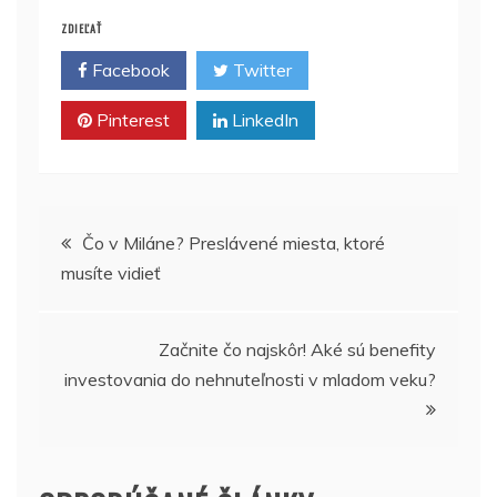
ZDIEĽAŤ
Facebook
Twitter
Pinterest
LinkedIn
Navigácia
Čo v Miláne? Preslávené miesta, ktoré
musíte vidieť
v
článku
Začnite čo najskôr! Aké sú benefity
investovania do nehnuteľnosti v mladom veku?