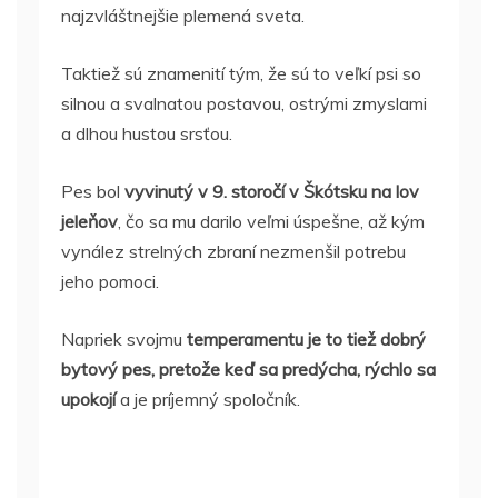
najzvláštnejšie plemená sveta.
Taktiež sú znamenití tým, že sú to veľkí psi so
silnou a svalnatou postavou, ostrými zmyslami
a dlhou hustou srsťou.
Pes bol
vyvinutý v 9. storočí v Škótsku na lov
jeleňov
, čo sa mu darilo veľmi úspešne, až kým
vynález strelných zbraní nezmenšil potrebu
jeho pomoci.
Napriek svojmu
temperamentu je to tiež dobrý
bytový pes, pretože keď sa predýcha, rýchlo sa
upokojí
a je príjemný spoločník.