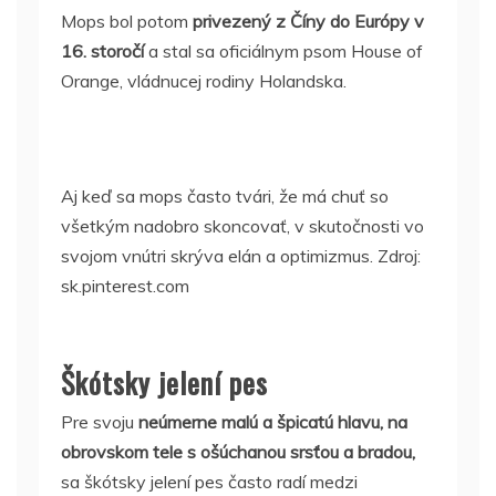
Mops bol potom
privezený z Číny do Európy v
16. storočí
a stal sa oficiálnym psom House of
Orange, vládnucej rodiny Holandska.
Aj keď sa mops často tvári, že má chuť so
všetkým nadobro skoncovať, v skutočnosti vo
svojom vnútri skrýva elán a optimizmus. Zdroj:
sk.pinterest.com
Škótsky jelení pes
Pre svoju
neúmerne malú a špicatú hlavu, na
obrovskom tele s ošúchanou srsťou a bradou,
sa škótsky jelení pes často radí medzi