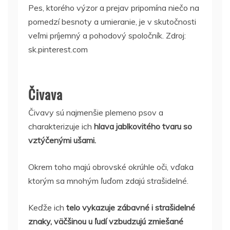
Pes, ktorého výzor a prejav pripomína niečo na
pomedzí besnoty a umieranie, je v skutočnosti
veľmi príjemný a pohodový spoločník. Zdroj:
sk.pinterest.com
Čivava
Čivavy sú najmenšie plemeno psov a
charakterizuje ich
hlava jablkovitého tvaru so
vztýčenými ušami.
Okrem toho majú obrovské okrúhle oči, vďaka
ktorým sa mnohým ľuďom zdajú strašidelné.
Keďže ich
telo vykazuje zábavné i strašidelné
znaky, väčšinou u ľudí vzbudzujú zmiešané