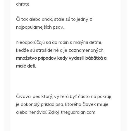
chrbte.
Či tak alebo onak, stále sú to jedny z
najpopulárnejších psov.
Neodporúčajú sa do rodín s malými deťmi,
keďže sú strašidelné a je zaznamenaných
množstvo prípadov kedy vydesili bábätká a
malé deti.
Čivava, pes ktorý, vyzerá byť často na pokraji,
je dokonalý príklad psa, ktorého človek miluje
alebo nenávidí. Zdroj: theguardian.com