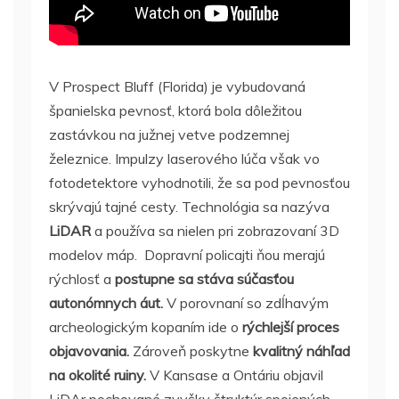
V Prospect Bluff (Florida) je vybudovaná
španielska pevnosť, ktorá bola dôležitou
zastávkou na južnej vetve podzemnej
železnice. Impulzy laserového lúča však vo
fotodetektore vyhodnotili, že sa pod pevnosťou
skrývajú tajné cesty. Technológia sa nazýva
LiDAR
a používa sa nielen pri zobrazovaní 3D
modelov máp. Dopravní policajti ňou merajú
rýchlosť a
postupne sa stáva súčasťou
autonómnych áut.
V porovnaní so zdĺhavým
archeologickým kopaním ide o
rýchlejší proces
objavovania.
Zároveň poskytne
kvalitný náhľad
na okolité ruiny.
V Kansase a Ontáriu objavil