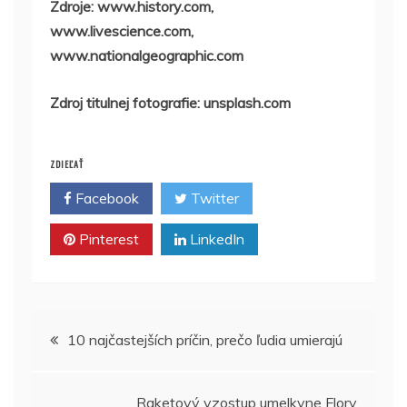
Zdroje: www.history.com,
www.livescience.com,
www.nationalgeographic.com
Zdroj titulnej fotografie: unsplash.com
ZDIEĽAŤ
Facebook
Twitter
Pinterest
LinkedIn
Navigácia
10 najčastejších príčin, prečo ľudia umierajú
v
Raketový vzostup umelkyne Flory