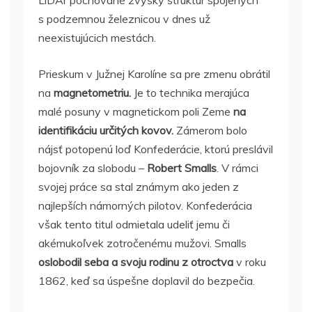
LiDAr pochované zvyšky štruktúr spojených
s podzemnou železnicou v dnes už
neexistujúcich mestách.
Prieskum v Južnej Karolíne sa pre zmenu obrátil
na
magnetometriu.
Je to technika merajúca
malé posuny v magnetickom poli Zeme
na
identifikáciu určitých kovov.
Zámerom bolo
nájsť potopenú loď Konfederácie, ktorú preslávil
bojovník za slobodu –
Robert Smalls
. V rámci
svojej práce sa stal známym ako jeden z
najlepších námorných pilotov. Konfederácia
však tento titul odmietala udeliť jemu či
akémukoľvek zotročenému mužovi. Smalls
oslobodil seba a svoju rodinu z otroctva
v roku
1862, keď sa úspešne doplavil do bezpečia.