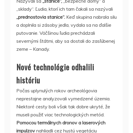
Nazývali sa
„stanice“,
„bezpečné domy“ a
„sklady“. Ľudia, ktorí ich tam čakali sa nazývali
„prednostovia stanice“.
Keď skupina nabrala silu
a doplnila si zásoby jedla, vydala sa na ďalšie
putovanie. Väčšinou ľudia prechádzali
severnými štátmi, aby sa dostali do zasľúbenej
zeme – Kanady.
Nové technológie odhalili
históriu
Počas uplynulých rokov archeológovia
neprestajne analyzovali vymedzené územia.
Niektoré cesty boli však tak dobre ukryté, že
museli použiť viac technologických metód.
Pomocou termálnych dronov a laserových
impulzov
nahliadli cez hustú vegetáciu