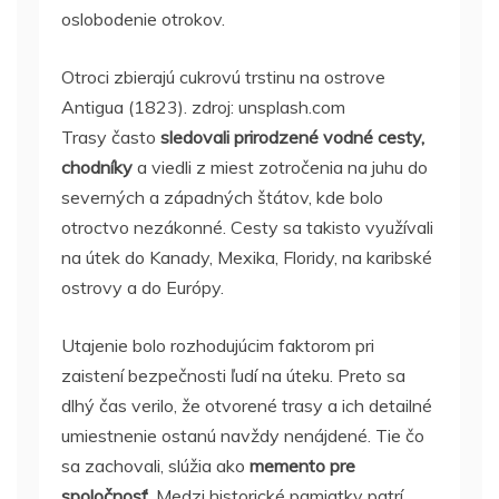
oslobodenie otrokov.
Otroci zbierajú cukrovú trstinu na ostrove
Antigua (1823). zdroj: unsplash.com
Trasy často
sledovali prirodzené vodné cesty,
chodníky
a viedli z miest zotročenia na juhu do
severných a západných štátov, kde bolo
otroctvo nezákonné. Cesty sa takisto využívali
na útek do Kanady, Mexika, Floridy, na karibské
ostrovy a do Európy.
Utajenie bolo rozhodujúcim faktorom pri
zaistení bezpečnosti ľudí na úteku. Preto sa
dlhý čas verilo, že otvorené trasy a ich detailné
umiestnenie ostanú navždy nenájdené. Tie čo
sa zachovali, slúžia ako
memento pre
spoločnosť.
Medzi historické pamiatky patrí