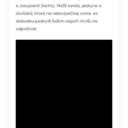
a zasypané šachty. Našli tunely, jaskyne a
útočiská, ktoré na nebezpečnej ceste za
slobodou poskytli ľuďom aspoň chvíľu na
odpočinok.