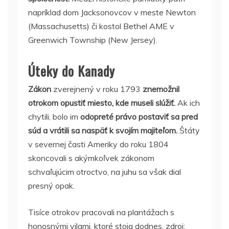
napríklad dom Jacksonovcov v meste Newton
(Massachusetts) či kostol Bethel AME v
Greenwich Township (New Jersey).
Úteky do Kanady
Zákon
zverejnený v roku 1793
znemožnil
otrokom opustiť miesto, kde museli slúžiť.
Ak ich
chytili, bolo im
odopreté právo postaviť sa pred
súd a vrátili sa naspäť k svojím majiteľom.
Štáty
v severnej časti Ameriky do roku 1804
skoncovali s akýmkoľvek zákonom
schvaľujúcim otroctvo, na juhu sa však dial
presný opak.
Tisíce otrokov pracovali na plantážach s
honosnými vilami, ktoré stoja dodnes. zdroj: