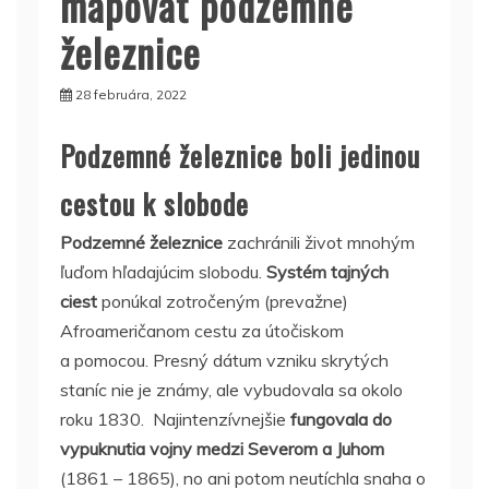
mapovať podzemné
železnice
28 februára, 2022
Podzemné železnice boli jedinou
cestou k slobode
Podzemné železnice
zachránili život mnohým
ľuďom hľadajúcim slobodu.
Systém tajných
ciest
ponúkal zotročeným (prevažne)
Afroameričanom cestu za útočiskom
a pomocou. Presný dátum vzniku skrytých
staníc nie je známy, ale vybudovala sa okolo
roku 1830. Najintenzívnejšie
fungovala do
vypuknutia vojny medzi Severom a Juhom
(1861 – 1865), no ani potom neutíchla snaha o