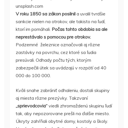
unsplash.com
V roku 1850 sa zákon posilnil
a uvalil tvrdšie
sankcie nielen na otrokov, ale takisto na ľudí,
ktorí im pomáhali.
Počas tohto obdobia sa ale
neprestávalo s pomocou pre otrokov.
Podzemné železnice označovali aj rôzne
zastávky na povrchu, cez ktoré sa ľudia
presúvali. Odhady počtu tých, ktorým
zabezpečili útek sa uvádzajú v rozpätí od 40
000 do 100 000.
Kvôli snahe zabrániť odhaleniu, dostali skupiny
aj miesta rôzne prezývky. Takzvaní
„sprievodcovia“
viedli zhromaždenú skupinu ľudí
tak, aby nepozorovane prešli na ďalšie miesto.
Úkryty zahŕňali obytné domy, kostoly a školy.