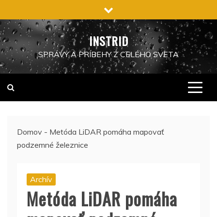
Preskočiť
na
obsah
INSTRID
SPRÁVY A PRÍBEHY Z CELÉHO SVETA
Domov
-
Metóda LiDAR pomáha mapovať
podzemné železnice
Archív
Metóda LiDAR pomáha