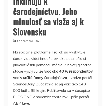
inklinujú k
čarodejníctvu. Jeho
minulosť sa viaže aj k
Slovensku
4 decembra, 2022
Na sociálnej platforme TikTok sa vyskytuje
čoraz viac videí tínedžerov, ako sa snažia si
privolať lásku pomocou mágie. Z novej globálnej
štúdie vyplýva, že
viac ako 40 % respondentov
verí v určité formy čarodejníctva
, uvádza portál
ScienceDaily. Zúčastnilo sa jej viac ako 140
000 ľudí z 95 krajín. Publikovala sa v časopise
PLOS ONE v novembri tohto roku, píše portál
ABP Live.