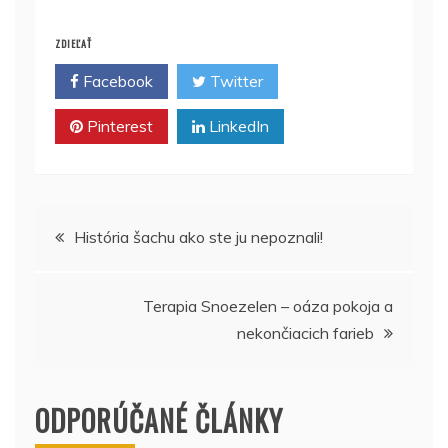
ZDIEĽAŤ
Facebook
Twitter
Pinterest
LinkedIn
Navigácia
História šachu ako ste ju nepoznali!
v
Terapia Snoezelen – oáza pokoja a
článku
nekončiacich farieb
ODPORÚČANÉ ČLÁNKY