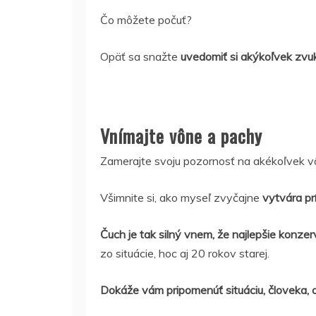
Čo môžete počuť?
Opäť sa snažte
uvedomiť si akýkoľvek zvuk 
Vnímajte vône a pachy
Zamerajte svoju pozornosť na akékoľvek vô
Všimnite si, ako myseľ zvyčajne
vytvára pr
Čuch je tak silný vnem, že najlepšie konze
zo situácie, hoc aj 20 rokov starej.
Dokáže vám pripomenúť situáciu, človeka, 