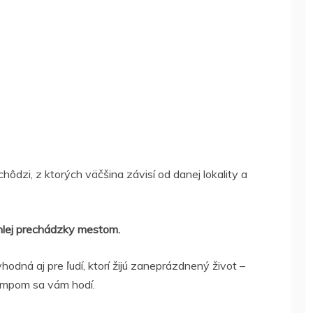
chôdzi, z ktorých väčšina závisí od danej lokality a
chlej prechádzky mestom.
odná aj pre ľudí, ktorí žijú zaneprázdnený život –
empom sa vám hodí.