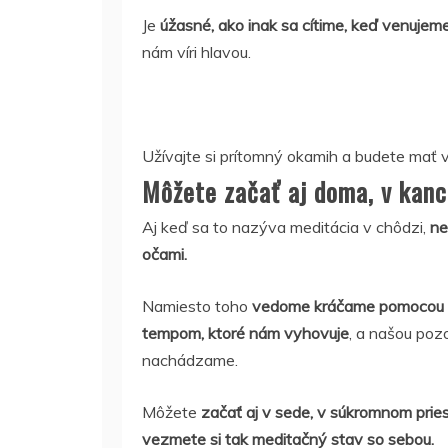
Je
úžasné, ako inak sa cítime, keď venujem
nám víri hlavou.
Užívajte si prítomný okamih a budete mať ve
Môžete začať aj doma, v kance
Aj keď sa to nazýva meditácia v chôdzi,
ne
očami.
Namiesto toho
vedome kráčame pomocou me
tempom, ktoré nám vyhovuje
, a našou poz
nachádzame.
Môžete
začať aj v sede, v súkromnom prie
vezmete si tak meditačný stav so sebou.