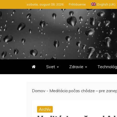
Preskočiť
sobota, august 08, 2026
Prihlásenie
English (UK)
na
obsah
Svet
Zdravie
Technológ
Domov
-
Meditácia počas chôdze – pre zanep
Archív