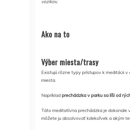
vozíkov.
Ako na to
Výber miesta/trasy
Existujú rôzne typy prístupov k meditácii v 
miesta.
Napríklad
prechádzka v parku sa líši od rý
Táto meditatívna prechádzka je dokonale vh
môžete ju absolvovať kdekoľvek a akým t