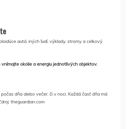
jte
loidúce autá, iných ľudí, výklady, stromy a celkový
 vnímajte okolie a energiu jednotlivých objektov.
očas dňa alebo večer, či v noci. Každá časť dňa má
Zdroj: theguardian.com