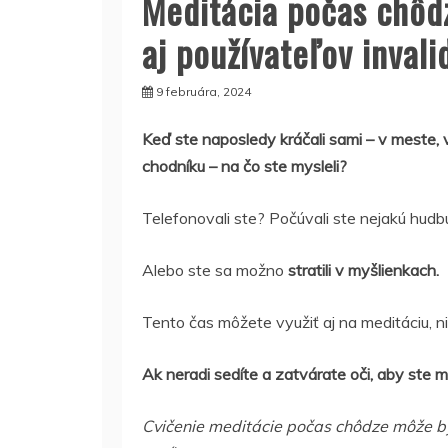
Meditácia počas chôd
aj používateľov inval
9 februára, 2024
Keď ste naposledy kráčali sami – v meste, v
chodníku – na čo ste mysleli?
Telefonovali ste? Počúvali ste nejakú hud
Alebo ste sa možno
stratili v myšlienkach.
Tento čas môžete využiť aj na meditáciu, ni
Ak neradi sedíte a zatvárate oči, aby ste me
Cvičenie meditácie počas chôdze môže by