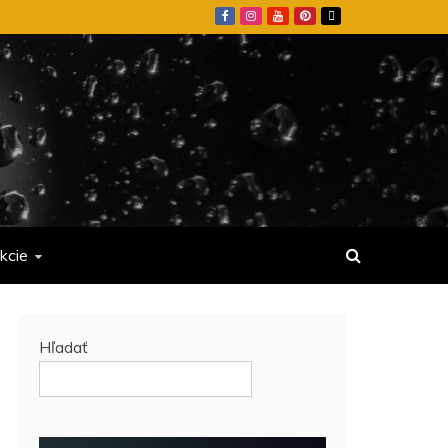
kcie
Hľadať