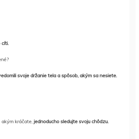
cíti.
ené?
vedomili svoje držanie tela a spôsob, akým sa nesiete.
, akým kráčate,
jednoducho sledujte svoju chôdzu.