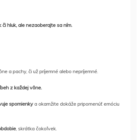
či hluk, ale nezaoberajte sa ním.
ne a pachy, či už príjemné alebo nepríjemné.
íbeh z každej vône.
rvuje spomienky
a okamžite dokáže pripomenúť emóciu
obdobie
, skrátka čokoľvek.