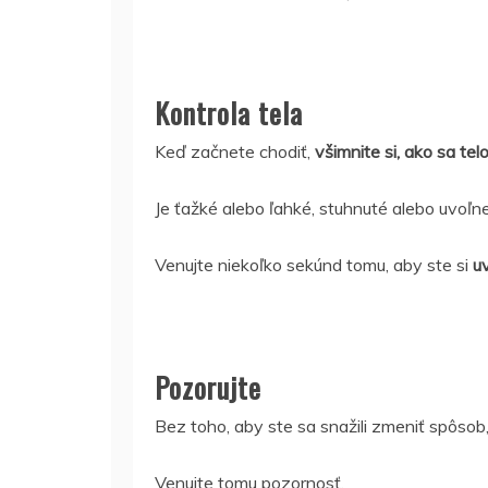
Kontrola tela
Keď začnete chodiť,
všimnite si, ako sa telo 
Je ťažké alebo ľahké, stuhnuté alebo uvoľn
Venujte niekoľko sekúnd tomu, aby ste si
u
Pozorujte
Bez toho, aby ste sa snažili zmeniť spôsob
Venujte tomu pozornosť.