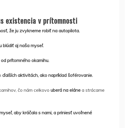
s existencia v prítomnosti
osť, že ju zvykneme robiť na autopilota.
 blúdiť aj naša myseľ.
 od prítomného okamihu.
ch
ďalších aktivitách, ako napríklad šoférovanie.
kamihov, čo nám celkovo
uberá na eláne
a strácame
 myseľ, aby kráčala s nami, a priniesť uvoľnené