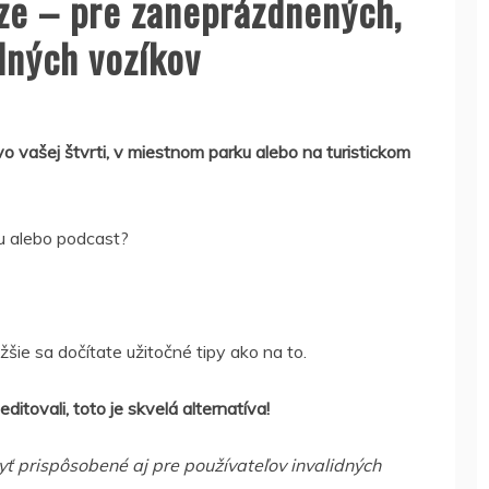
ze – pre zaneprázdnených,
idných vozíkov
o vašej štvrti, v miestnom parku alebo na turistickom
bu alebo podcast?
žšie sa dočítate užitočné tipy ako na to.
ditovali, toto je skvelá alternatíva!
ť prispôsobené aj pre používateľov invalidných