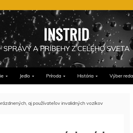
INSTRID
SPRÁVY A PRÍBEHY Z CELÉHO SVETA
ie
Jedlo
Príroda
História
Výber reda
rázdnených, aj používateľov invalidných vozíkov