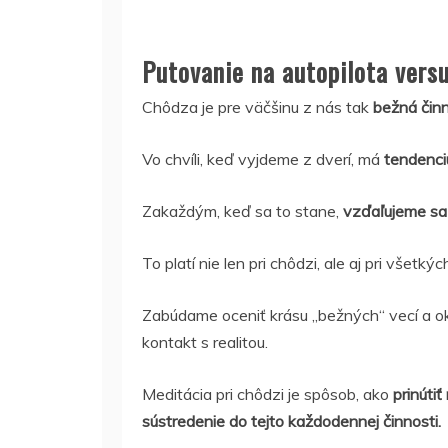
Putovanie na autopilota versu
Chôdza je pre väčšinu z nás tak
bežná činn
Vo chvíli, keď vyjdeme z dverí, má
tendenciu
Zakaždým, keď sa to stane,
vzďaľujeme sa
To platí nie len pri chôdzi, ale aj pri všetký
Zabúdame oceniť krásu „bežných“ vecí a o
kontakt s realitou.
Meditácia pri chôdzi je spôsob, ako
prinútiť
sústredenie do tejto každodennej činnosti.