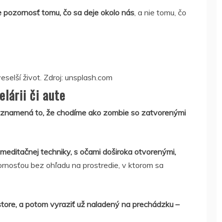
e pozornosť tomu, čo sa deje okolo nás
, a nie tomu, čo
selší život. Zdroj: unsplash.com
lárii či aute
znamená to, že chodíme ako zombie so zatvorenými
ditačnej techniky, s očami doširoka otvorenými,
ornosťou bez ohľadu na prostredie, v ktorom sa
store, a potom vyraziť už naladený na prechádzku –