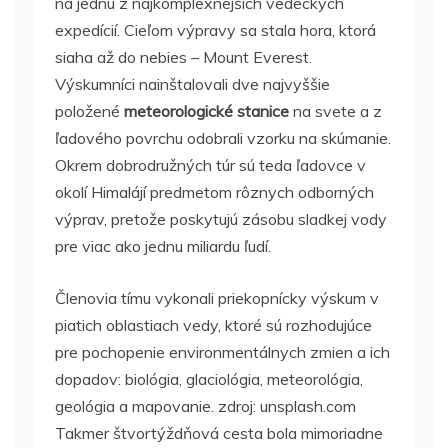
na jednu z najkomplexnejších vedeckých
expedícií. Cieľom výpravy sa stala hora, ktorá
siaha až do nebies – Mount Everest.
Výskumníci nainštalovali dve najvyššie
položené
meteorologické stanice
na svete a z
ľadového povrchu odobrali vzorku na skúmanie.
Okrem dobrodružných túr sú teda ľadovce v
okolí Himalájí predmetom rôznych odborných
výprav, pretože poskytujú zásobu sladkej vody
pre viac ako jednu miliardu ľudí.
Členovia tímu vykonali priekopnícky výskum v
piatich oblastiach vedy, ktoré sú rozhodujúce
pre pochopenie environmentálnych zmien a ich
dopadov: biológia, glaciológia, meteorológia,
geológia a mapovanie. zdroj: unsplash.com
Takmer štvortýždňová cesta bola mimoriadne