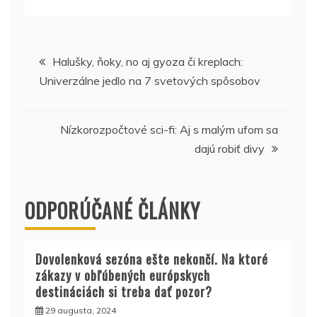
Navigácia
Halušky, ňoky, no aj gyoza či kreplach:
Univerzálne jedlo na 7 svetových spôsobov
v
článku
Nízkorozpočtové sci-fi: Aj s malým ufom sa
dajú robiť divy
ODPORÚČANÉ ČLÁNKY
Dovolenková sezóna ešte nekončí. Na ktoré
zákazy v obľúbených európskych
destináciách si treba dať pozor?
29 augusta, 2024