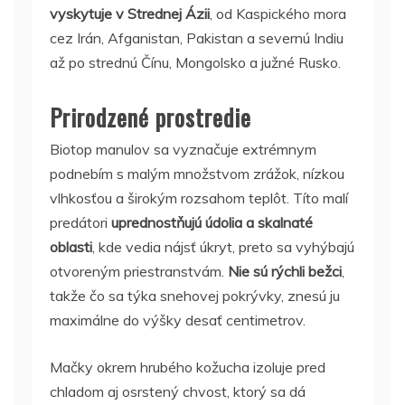
vyskytuje v Strednej Ázii
, od Kaspického mora
cez Irán, Afganistan, Pakistan a severnú Indiu
až po strednú Čínu, Mongolsko a južné Rusko.
Prirodzené prostredie
Biotop manulov sa vyznačuje extrémnym
podnebím s malým množstvom zrážok, nízkou
vlhkosťou a širokým rozsahom teplôt. Títo malí
predátori
uprednostňujú údolia a skalnaté
oblasti
, kde vedia nájsť úkryt, preto sa vyhýbajú
otvoreným priestranstvám.
Nie sú rýchli bežci
,
takže čo sa týka snehovej pokrývky, znesú ju
maximálne do výšky desať centimetrov.
Mačky okrem hrubého kožucha izoluje pred
chladom aj osrstený chvost, ktorý sa dá