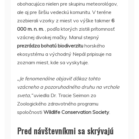
obohacujúca nielen pre skupinu meteorológov,
ale aj pre širšiu vedeckú komunitu. V teréne
zozbierali vzorky z miest vo výške takmer
6
000 m. n. m.
, podľa ktorých zistili prítomnosť
vzácnej divokej mačky. Manul stepný
prezrádza bohatú biodiverzitu
horského
ekosystému a východný Nepál pripisuje na
zoznam miest, kde sa vyskytuje.
„Je fenomenálne objaviť dôkaz tohto
vzácneho a pozoruhodného druhu na vrchole
sveta,“
uviedla Dr. Tracie Seimon zo
Zoologického zdravotného programu
spoločnosti
Wildlife Conservation Society
.
Pred návštevníkmi sa skrývajú