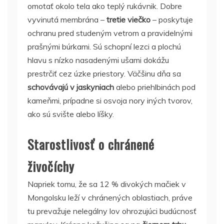
omotať okolo tela ako teplý rukávnik. Dobre
vyvinutá membrána –
tretie viečko
– poskytuje
ochranu pred studeným vetrom a pravidelnými
prašnými búrkami. Sú schopní lezci a plochú
hlavu s nízko nasadenými ušami dokážu
prestrčiť cez úzke priestory. Väčšinu dňa sa
schovávajú v jaskyniach
alebo priehlbinách pod
kameňmi, prípadne si osvoja nory iných tvorov,
ako sú svište alebo líšky.
Starostlivosť o chránené
živočíchy
Napriek tomu, že sa 12 % divokých mačiek v
Mongolsku leží v chránených oblastiach, práve
tu prevažuje nelegálny lov ohrozujúci budúcnosť