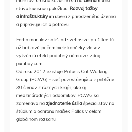
manulov. Krásna kožušina sa na
čiernom trhu
stáva luxusnou položkou.
Rozvoj ťažby
a infraštruktúry
im uberá z prirodzeného územia
a pripravuje ich o potravu.
Farba manulov sa líši od svetlosivej po žltkastú
až hrdzavú, pričom biele končeky vlasov
vytvárajú efekt podobný námraze. zdroj:
pixabay.com
Od roku 2012 existuje Pallas’s Cat Working
Group (PCWG) – sieť pozostávajúca z približne
30 členov z rôznych krajín, ako aj
medzinárodných odborníkov. PCWG sa
zameriava na
zjednotenie úsilia
špecialistov na
štúdium a ochranu mačiek Pallas v celom
globálnom rozsahu.