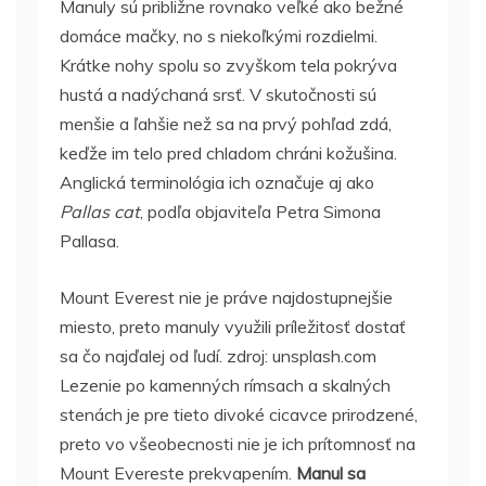
Manuly sú približne rovnako veľké ako bežné
domáce mačky, no s niekoľkými rozdielmi.
Krátke nohy spolu so zvyškom tela pokrýva
hustá a nadýchaná srsť. V skutočnosti sú
menšie a ľahšie než sa na prvý pohľad zdá,
keďže im telo pred chladom chráni kožušina.
Anglická terminológia ich označuje aj ako
Pallas cat
, podľa objaviteľa Petra Simona
Pallasa.
Mount Everest nie je práve najdostupnejšie
miesto, preto manuly využili príležitosť dostať
sa čo najďalej od ľudí. zdroj: unsplash.com
Lezenie po kamenných rímsach a skalných
stenách je pre tieto divoké cicavce prirodzené,
preto vo všeobecnosti nie je ich prítomnosť na
Mount Evereste prekvapením.
Manul sa