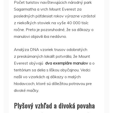
Počet turistov navštevujúcich národný park
Sagarmatha a vrch Mount Everest za
posledných päťdesiat rokov výrazne vzrástol
z niekoľkých stoviek na vyše 40 000 tisíc
ročne. Preto je pozoruhodné, že sa dôkazy o
manulovi objavili iba nedávno.
Analýza DNA vzoriek trusov odobratých
z preskúmaných lokalít potvrdila, že Mount
Everest obývajú
dva exempláre manulov
a o
teritórium sa delia s líškou obyčajnou. Vedci
našli vo vzorkách aj dôkazy o malých
hlodavcoch, ktoré sú dôležitou potravou pre
divoké mačky.
Plyšový vzhľad a divoká povaha