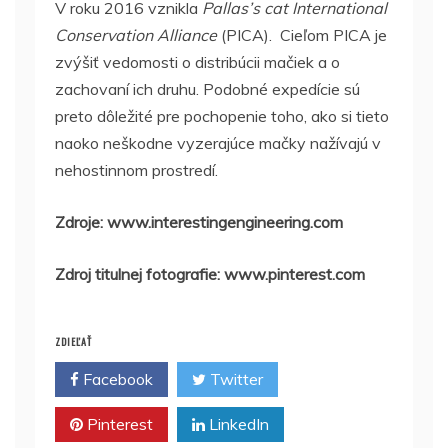
V roku 2016 vznikla
Pallas’s cat International
Conservation Alliance
(PICA). Cieľom PICA je
zvýšiť vedomosti o distribúcii mačiek a o
zachovaní ich druhu. Podobné expedície sú
preto dôležité pre pochopenie toho, ako si tieto
naoko neškodne vyzerajúce mačky nažívajú v
nehostinnom prostredí.
Zdroje: www.interestingengineering.com
Zdroj titulnej fotografie: www.pinterest.com
ZDIEĽAŤ
Facebook
Twitter
Pinterest
LinkedIn