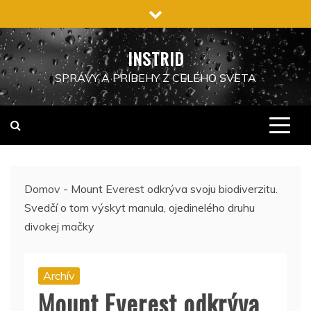
Preskočiť
na
obsah
INSTRID
SPRÁVY A PRÍBEHY Z CELÉHO SVETA
Domov
-
Mount Everest odkrýva svoju biodiverzitu.
Svedčí o tom výskyt manula, ojedinelého druhu
divokej mačky
Archív
Mount Everest odkrýva