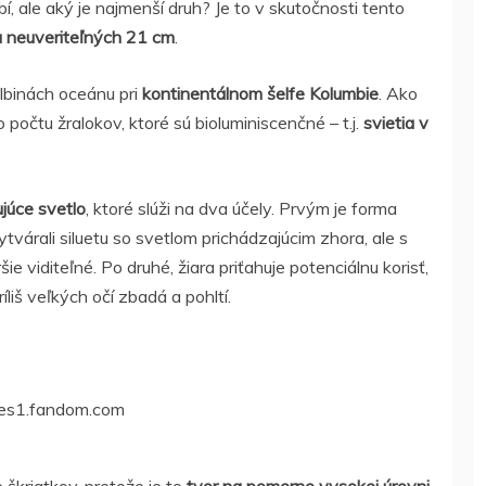
bí, ale aký je najmenší druh? Je to v skutočnosti tento
a neuveriteľných 21 cm
.
lbinách oceánu pri
kontinentálnom šelfe Kolumbie
. Ako
očtu žralokov, ktoré sú bioluminiscenčné – t.j.
svietia v
júce svetlo
, ktoré slúži na dva účely. Prvým je forma
várali siluetu so svetlom prichádzajúcim zhora, ale s
 viditeľné. Po druhé, žiara priťahuje potenciálnu korisť,
liš veľkých očí zbadá a pohltí.
rules1.fandom.com