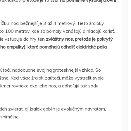
škriatkov, pretože je to
tvor na pomerne vysokej úrovni
žku, hoci bežnejší je 3 až 4 metrový. Tieto žraloky
o 100 metrov, kde sa pomaly vznášajú a hľadajú korisť,
kde vstupuje do hry ten
zvláštny nos, pretože je pokrytý
o ampulky), ktoré pomáhajú odhaliť elektrické polia
aútočí, nadobudne svoj najgrotesknejší vzhľad. So
tne. Keď však žralok zaútočí, môže vystreliť svoje
akmer rovnako ako jeho nos, a odhaľujú tak sadu
.
ch zvierat, aj žralok goblin je evolučným návratom,
minimálne.