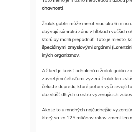
Toto meno je možno medvedou službou pre 
ohavnosti
.
Žralok goblin môže merať viac ako 6 m na dĺ
obývajú súmrakú zónu v hĺbkach väčších ak
ktorú by mohli prepadnúť. Toto je miesto, 
špeciálnymi zmyslovými orgánmi (Lorenzinih
iných organizmov
.
Až keď je korisť odhalená a žralok goblin z
zavretými čeľusťami vyzerá žralok len zvláš
čeľuste dopredu, ktoré potom vyčnievajú t
obzvlášť dlhých a ostro vyzerajúcich zubov
Ako je to u mnohých najčudnejšie vyzerajúci
ktorý sa za 125 miliónov rokov zmenil len 