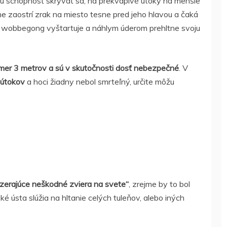
u schopnosť skrývať sa, na prekvapivé útoky na menšie
e zaostrí zrak na miesto tesne pred jeho hlavou a čaká
, wobbegong vyštartuje a náhlym úderom prehltne svoju
kmer 3 metrov a sú v skutočnosti dosť nebezpečné
. V
 útokov
a hoci žiadny nebol smrteľný, určite môžu
yzerajúce neškodné zviera na svete“
, zrejme by to bol
é ústa slúžia na hltanie celých tuleňov, alebo iných