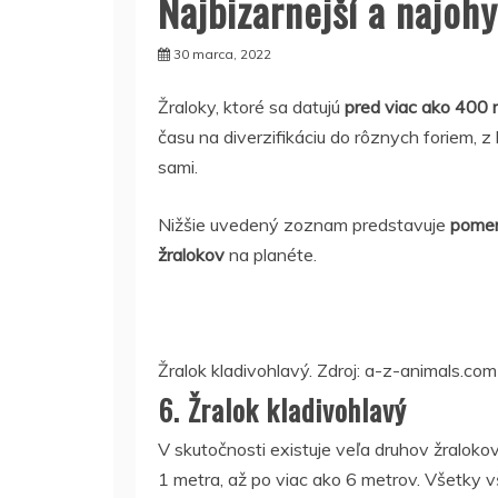
Najbizarnejší a najohy
30 marca, 2022
Žraloky, ktoré sa datujú
pred viac ako 400 
času na diverzifikáciu do rôznych foriem, 
sami.
Nižšie uvedený zoznam predstavuje
pomer
žralokov
na planéte.
Žralok kladivohlavý. Zdroj: a-z-animals.com
6. Žralok kladivohlavý
V skutočnosti existuje veľa druhov žralokov 
1 metra, až po viac ako 6 metrov. Všetky v