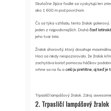
Skutočne žijúce fosílie sa vyskytujú len zri
ako 1 600 m pod povrchom.
Čo sa týka vzhľadu, tento žralok golierový,
jeden z najpodivnejších. Druhá
časť latins
jeho tvar tela.
Žralok úhorovitý, ktorý dosahuje maximálnu 
Hoci sa nikdy nespozorovalo, že žralok kŕm
zachytáva korisť pomocou háčikov podobný
vrhne sa na ňu a
celú ju prehltne, aj keď j
Trpasličí lampášový žralok. Zdroj: aweso
2. Trpasličí lampášový žralok