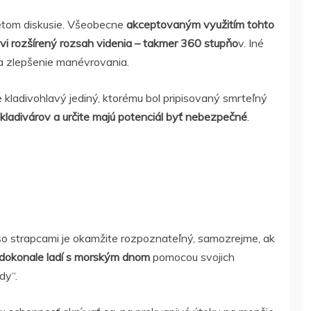
metom diskusie. Všeobecne
akceptovaným využitím tohto
vi rozšírený rozsah videnia – takmer 360 stupňo
v. Iné
a zlepšenie manévrovania.
kladivohlavý jediný, ktorému bol pripisovaný smrteľný
ladivárov a určite majú potenciál byť nebezpečné
.
o strapcami je okamžite rozpoznateľný, samozrejme, ak
dokonale ladí s morským dnom
pomocou svojich
dy“.