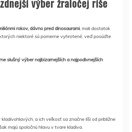
zdnejší výber žraločej ríše
miliónmi rokov, dávno pred dinosaurami
, mali dostatok
z ktorých niektoré sú pomerne vyhrotené, veď posúďte
ne slušný výber najbizarnejších a najpodivnejších
kladivohlavých, a ich veľkosť sa značne líši od približne
šak majú spoločnú hlavu v tvare kladiva.