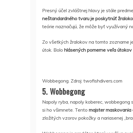
Presný účel zvláštnej hlavy je stále pred
neštandardného tvaru je poskytnúť žraloko
teórie naznačujú, že môže byť využívaný n
Zo všetkých žralokov na tomto zozname je 
útok. Bolo
hlásených pomerne veľa útokov k
Wobbegong. Zdroj: twofishdivers.com
5. Wobbegong
Napoly ryba, napoly koberec, wobbegong s
si ho všimnete. Tento
majster maskovania 
zložitých vzorov pokožky a nariasenej „bra