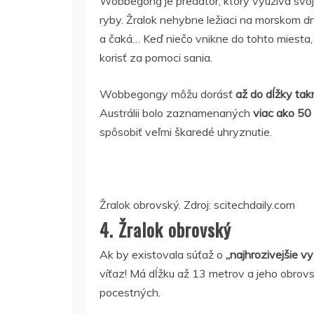
Wobbegong je predátor, ktorý využíva svoj
ryby. Žralok nehybne ležiaci na morskom dn
a čaká… Keď niečo vnikne do tohto miesta
korisť za pomoci sania.
Wobbegongy môžu dorásť
až do dĺžky ta
Austrálii bolo zaznamenaných
viac ako 50
spôsobiť veľmi škaredé uhryznutie.
Žralok obrovský. Zdroj: scitechdaily.com
4. Žralok obrovský
Ak by existovala súťaž o
„najhrozivejšie v
víťaz! Má dĺžku až 13 metrov a jeho obrovsk
pocestných.