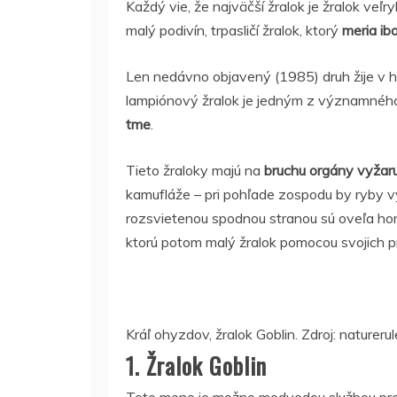
Každý vie, že najväčší žralok je žralok veľry
malý podivín, trpasličí žralok, ktorý
meria ib
Len nedávno objavený (1985) druh žije v h
lampiónový žralok je jedným z významného p
tme
.
Tieto žraloky majú na
bruchu orgány vyžaru
kamufláže – pri pohľade zospodu by ryby vyt
rozsvietenou spodnou stranou sú oveľa horšie
ktorú potom malý žralok pomocou svojich prí
Kráľ ohyzdov, žralok Goblin. Zdroj: nature
1. Žralok Goblin