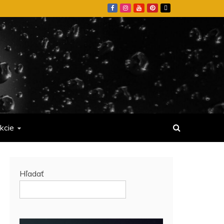
kcie
Hľadať