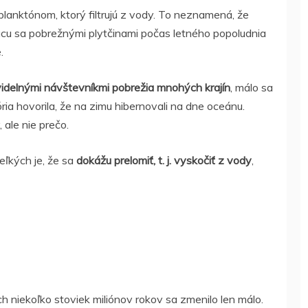
 planktónom, ktorý filtrujú z vody. To neznamená, že
júcu sa pobrežnými plytčinami počas letného popoludnia
.
videlnými návštevníkmi pobrežia mnohých krajín
, málo sa
ória hovorila, že na zimu hibernovali na dne oceánu.
 ale nie prečo.
ľkých je, že sa
dokážu prelomiť, t. j. vyskočiť z vody
,
ch niekoľko stoviek miliónov rokov sa zmenilo len málo.