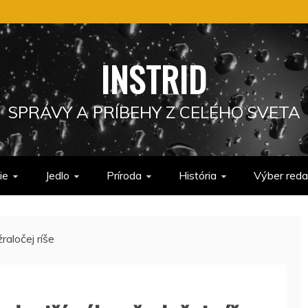
INSTRID
SPRÁVY A PRÍBEHY Z CELÉHO SVETA
ie
Jedlo
Príroda
História
Výber reda
raločej ríše