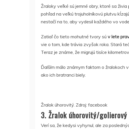
Žraloky veľké sú jemné obry, ktoré sa živia
pohľad na veľkú trojuholníkovú plutvu kĺza
nestačí na to, aby vydesil každého vo vode
Zatiaľ čo tieto mohutné tvory sú
v lete pra
vie o tom, kde trávia zvyšok roka. Stará te
Teraz je známe, že migrujú tisíce kilometrov,
Ďalším málo známym faktom o žralokoch ve
ako ich bratranci biely.
Žralok úhorovitý. Zdroj: facebook
3. Žralok úhorovitý/golierový
Verí sa, že kedysi vyhynul, ale za posledný