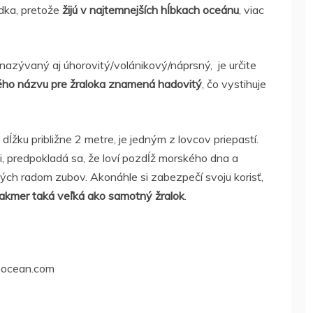
edka, pretože
žijú v najtemnejších hĺbkach oceánu
, viac
 nazývaný aj úhorovitý/volánikový/náprsný, je určite
kého názvu pre žraloka znamená hadovitý
, čo vystihuje
dĺžku približne 2 metre, je jedným z lovcov priepastí.
i, predpokladá sa, že loví pozdĺž morského dna a
ch radom zubov. Akonáhle si zabezpečí svoju korisť,
e takmer taká veľká ako samotný žralok
.
meocean.com