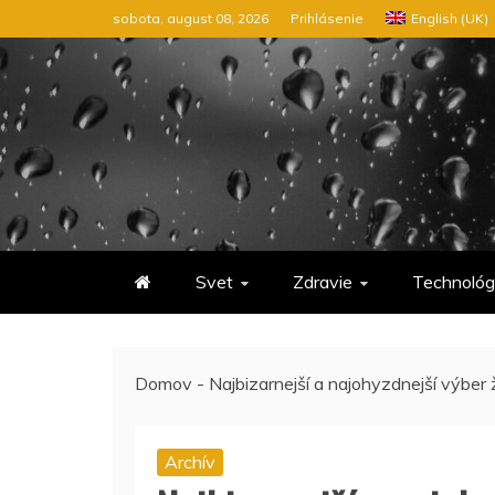
Preskočiť
sobota, august 08, 2026
Prihlásenie
English (UK)
na
obsah
Svet
Zdravie
Technológ
Domov
-
Najbizarnejší a najohyzdnejší výber ž
Archív