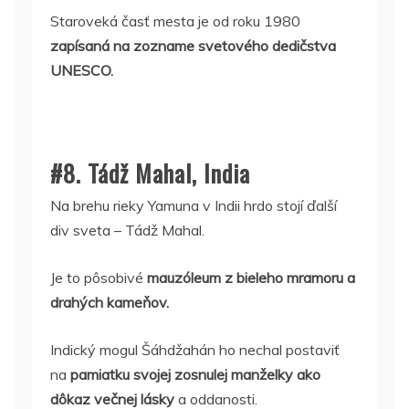
Staroveká časť mesta je od roku 1980
zapísaná na zozname svetového dedičstva
UNESCO.
#8. Tádž Mahal, India
Na brehu rieky Yamuna v Indii hrdo stojí ďalší
div sveta – Tádž Mahal.
Je to pôsobivé
mauzóleum z bieleho mramoru a
drahých kameňov.
Indický mogul Šáhdžahán ho nechal postaviť
na
pamiatku svojej zosnulej manželky ako
dôkaz večnej lásky
a oddanosti.