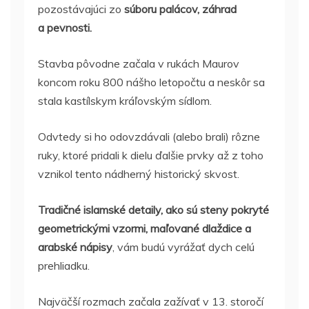
pozostávajúci zo
súboru palácov, záhrad
a pevnosti.
Stavba pôvodne začala v rukách Maurov
koncom roku 800 nášho letopočtu a neskôr sa
stala kastílskym kráľovským sídlom.
Odvtedy si ho odovzdávali (alebo brali) rôzne
ruky, ktoré pridali k dielu ďalšie prvky až z toho
vznikol tento nádherný historický skvost.
Tradičné islamské detaily, ako sú steny pokryté
geometrickými vzormi, maľované dlaždice a
arabské nápisy
, vám budú vyrážať dych celú
prehliadku.
Najväčší rozmach začala zažívať v 13. storočí