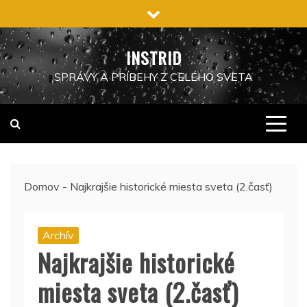
Preskočiť
na
obsah
INSTRID
SPRÁVY A PRÍBEHY Z CELÉHO SVETA
Domov
-
Najkrajšie historické miesta sveta (2.časť)
Archív
Najkrajšie historické
miesta sveta (2.časť)