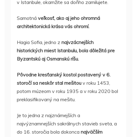
v Istanbule, okamžite sa doňho zamilujete.
Samotná
veľkosť, ako aj jeho ohromná
architektonická krása vás ohromí.
Hagia Sofia, jedno z
najvzácnejších
historických miest Istanbulu, bola dôležitá pre
Byzantskú aj Osmanskú ríšu.
Pôvodne kresťanský kostol postavený v 6.
storočí sa neskôr stal mešitou
v roku 1453,
potom múzeom v roku 1935 a v roku 2020 bol
preklasifikovaný na mešitu.
Je to jedna z najznámejších a
najvýznamnejších sakrálnych stavieb sveta, a
do 16. storočia bola dokonca
najväčším