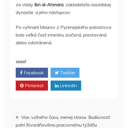
za vlády
Ibn al-Ahmara
, zakladateľa nasridskej
dynastie, a jeho nástupcov.
Po vyhnaní Maurov z Pyrenejského polostrova
bola veľká časť interiéru zničená, prestavaná
alebo odstránená.
ZDIEĽAŤ
Facebook
Twitter
Pinterest
LinkedIn
Navigácia
Viac voľného času, menej stresu. Budúcnosť
patrí štvordňovému pracovnému týždňu