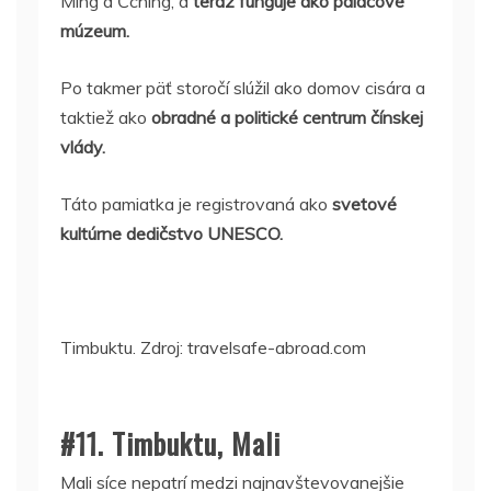
Ming a Čching, a
teraz funguje ako palácové
múzeum.
Po takmer päť storočí slúžil ako domov cisára a
taktiež ako
obradné a politické centrum čínskej
vlády.
Táto pamiatka je registrovaná ako
svetové
kultúrne dedičstvo UNESCO.
Timbuktu. Zdroj: travelsafe-abroad.com
#11. Timbuktu, Mali
Mali síce nepatrí medzi najnavštevovanejšie