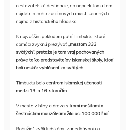
cestovateľské destinácie, no napriek tomu tam
nájdete mnoho zaujímavých miest, cenených
najmä z historického hľadiska.
K najväčším pokladom patrí Timbuktu, ktoré
domáci zvyknú prezývať
„mestom 333
svätých“, pretože je tam vraj pochovaných
práve toľko predstaviteľov islamskej školy, ktorí
boli neskôr vyhlásení za svätých.
Timbuktu bolo
centrom islamskej učenosti
medzi 13. a 16. storočím.
V meste z hliny a dreva s
tromi mešitami a
šestnástimi mauzóleami žilo asi 100 000 ľudí.
Bohužiaľ, kvôli ľudskému zanedbávaniu a