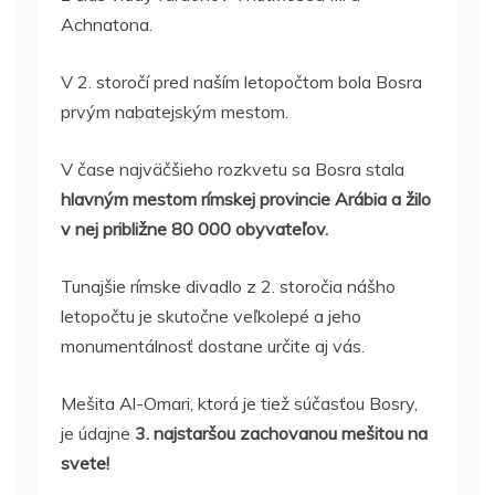
Achnatona.
V 2. storočí pred naším letopočtom bola Bosra
prvým nabatejským mestom.
V čase najväčšieho rozkvetu sa Bosra stala
hlavným mestom rímskej provincie Arábia a žilo
v nej približne 80 000 obyvateľov.
Tunajšie rímske divadlo z 2. storočia nášho
letopočtu je skutočne veľkolepé a jeho
monumentálnosť dostane určite aj vás.
Mešita Al-Omari, ktorá je tiež súčasťou Bosry,
je údajne
3. najstaršou zachovanou mešitou na
svete!