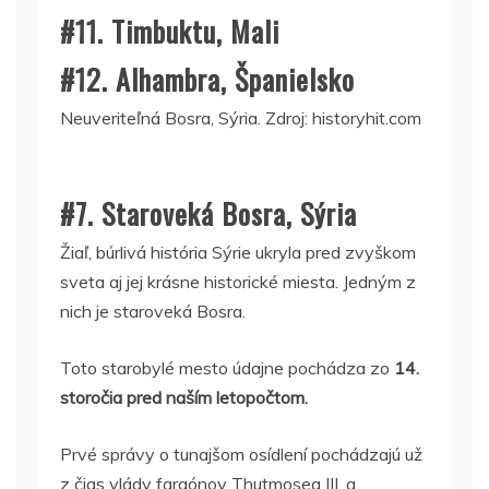
#11. Timbuktu, Mali
#12. Alhambra, Španielsko
Neuveriteľná Bosra, Sýria. Zdroj: historyhit.com
#7. Staroveká Bosra, Sýria
Žiaľ, búrlivá história Sýrie ukryla pred zvyškom
sveta aj jej krásne historické miesta. Jedným z
nich je staroveká Bosra.
Toto starobylé mesto údajne pochádza zo
14.
storočia pred naším letopočtom.
Prvé správy o tunajšom osídlení pochádzajú už
z čias vlády faraónov Thutmosea III. a