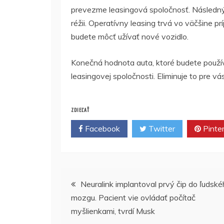
prevezme leasingová spoločnosť. Následný
réžii. Operatívny leasing trvá vo väčšine 
budete môcť užívať nové vozidlo.
Konečná hodnota auta, ktoré budete použív
leasingovej spoločnosti. Eliminuje to pre vá
ZDIEĽAŤ
Facebook
Twitter
Pinte
Navigácia
Neuralink implantoval prvý čip do ľudsk
mozgu. Pacient vie ovládať počítač
v
myšlienkami, tvrdí Musk