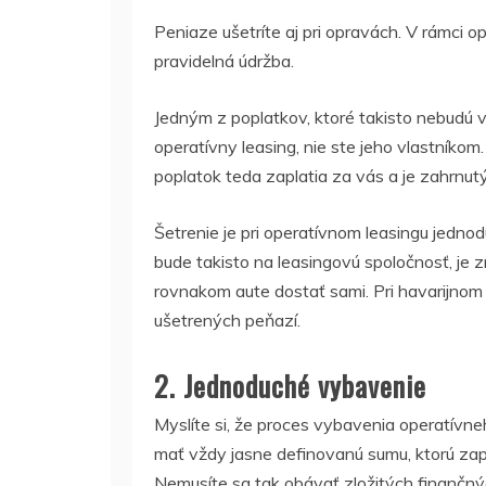
Peniaze ušetríte aj pri opravách. V rámci o
pravidelná údržba.
Jedným z poplatkov, ktoré takisto nebudú 
operatívny leasing, nie ste jeho vlastníkom. 
poplatok teda zaplatia za vás a je zahrnutý
Šetrenie je pri operatívnom leasingu jednod
bude takisto na leasingovú spoločnosť, je z
rovnakom aute dostať sami.
Pri havarijnom
ušetrených peňazí.
2. Jednoduché vybavenie
Myslíte si, že proces vybavenia operatívneh
mať vždy jasne definovanú sumu, ktorú zapla
Nemusíte sa tak obávať zložitých finančnýc