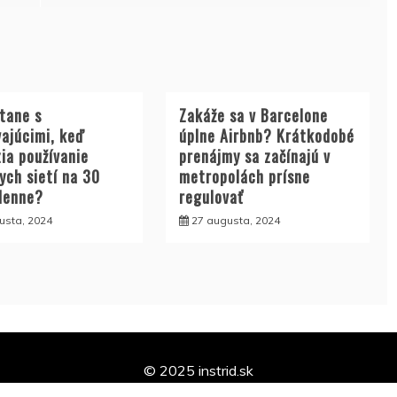
stane s
Zakáže sa v Barcelone
vajúcimi, keď
úplne Airbnb? Krátkodobé
ia používanie
prenájmy sa začínajú v
ych sietí na 30
metropolách prísne
denne?
regulovať
usta, 2024
27 augusta, 2024
© 2025 instrid.sk
te akékoľvek otázky, kontaktujte nás na instridsk@gmail.com