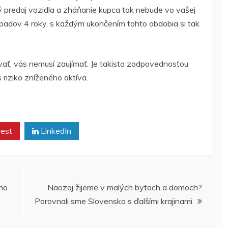
 predaj vozidla a zháňanie kupca tak nebude vo vašej
prípadov 4 roky, s každým ukončením tohto obdobia si tak
ať, vás nemusí zaujímať. Je takisto zodpovednosťou
s riziko zníženého aktíva.
rest
LinkedIn
ého
Naozaj žijeme v malých bytoch a domoch?
Porovnali sme Slovensko s ďalšími krajinami