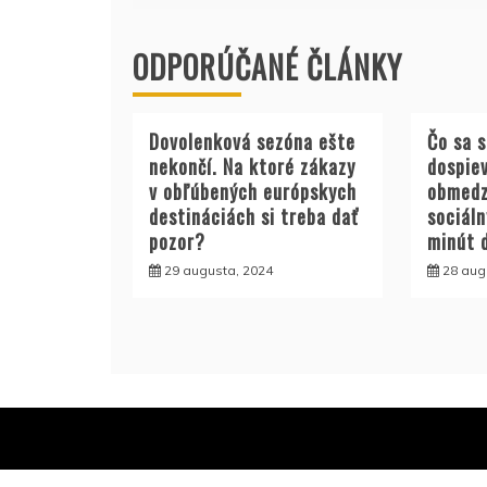
článku
ODPORÚČANÉ ČLÁNKY
Dovolenková sezóna ešte
Čo sa 
nekončí. Na ktoré zákazy
dospie
v obľúbených európskych
obmedz
destináciách si treba dať
sociáln
pozor?
minút 
29 augusta, 2024
28 aug
Ak má