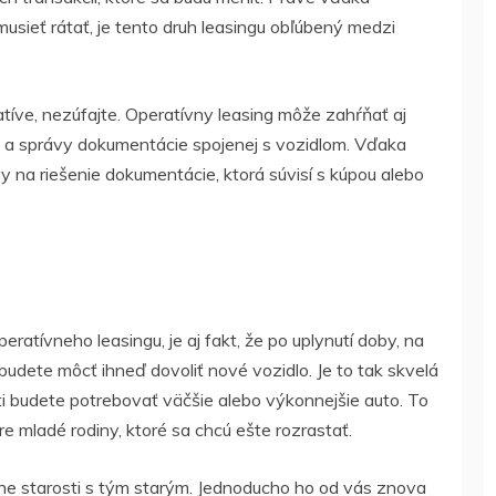
musieť rátať
, je tento druh leasingu obľúbený medzi
tíve, nezúfajte. Operatívny leasing môže zahŕňať
aj
a správy dokumentácie spojenej s vozidlom.
Vďaka
 na riešenie dokumentácie, ktorá súvisí s kúpou alebo
ratívneho leasingu, je aj fakt, že po uplynutí doby, na
 budete môcť ihneď dovoliť nové vozidlo. Je to tak skvelá
ti budete potrebovať väčšie alebo výkonnejšie auto. To
re mladé rodiny, ktoré sa chcú ešte rozrastať.
e starosti s tým starým. Jednoducho ho od vás znova