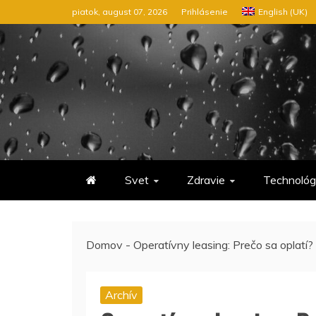
Preskočiť
piatok, august 07, 2026
Prihlásenie
English (UK)
na
obsah
Svet
Zdravie
Technológ
Domov
-
Operatívny leasing: Prečo sa oplatí?
Archív