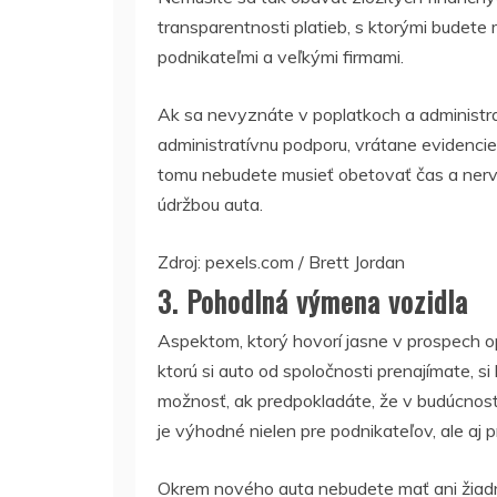
transparentnosti platieb, s ktorými budete 
podnikateľmi a veľkými firmami.
Ak sa nevyznáte v poplatkoch a administra
administratívnu podporu,
vrátane evidencie
tomu nebudete musieť obetovať čas a nervy
údržbou auta.
Zdroj: pexels.com / Brett Jordan
3. Pohodlná výmena vozidla
Aspektom, ktorý hovorí jasne v prospech ope
ktorú si auto od spoločnosti prenajímate, si
možnosť, ak predpokladáte
, že v budúcnos
je výhodné nielen pre podnikateľov, ale aj p
Okrem nového auta nebudete mať ani žiadn