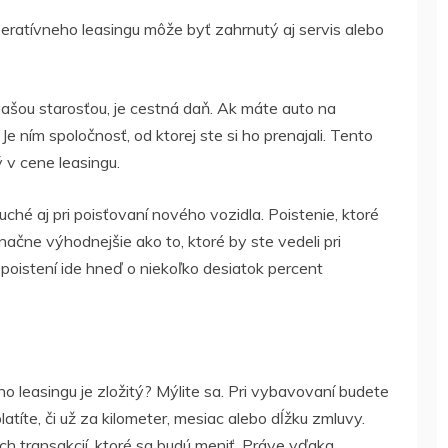
peratívneho leasingu môže byť zahrnutý aj servis alebo
vašou starosťou,
je cestná daň
. Ak máte auto na
Je ním spoločnosť, od ktorej ste si ho prenajali. Tento
 v cene leasingu.
uché aj pri poisťovaní nového vozidla. Poistenie, ktoré
načne výhodnejšie ako to, ktoré by ste vedeli pri
 poistení ide hneď o niekoľko desiatok percent
o leasingu je zložitý? Mýlite sa. Pri vybavovaní budete
títe, či už za kilometer, mesiac alebo dĺžku zmluvy.
h transakcií, ktoré sa budú meniť. Práve vďaka