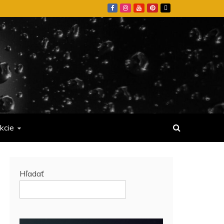
kcie
Hľadať