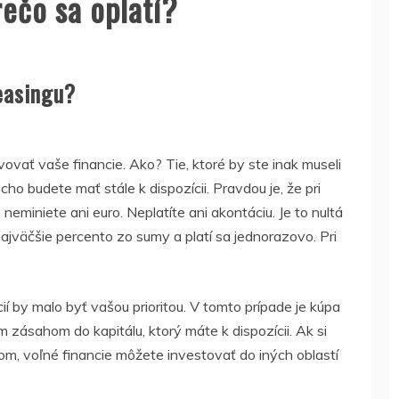
rečo sa oplatí?
easingu?
ovať vaše financie. Ako? Tie, ktoré by ste inak museli
ho budete mať stále k dispozícii. Pravdou je, že pri
miniete ani euro. Neplatíte ani akontáciu. Je to nultá
 najväčšie percento zo sumy a platí sa jednorazovo
. Pri
í by malo byť vašou prioritou. V tomto prípade je kúpa
 zásahom do kapitálu, ktorý máte k dispozícii. Ak si
om, voľné financie môžete investovať do iných oblastí