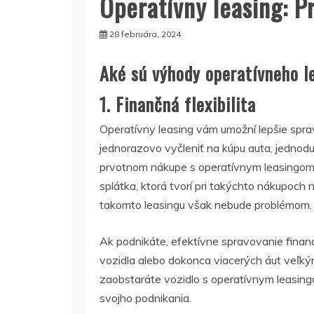
Operatívny leasing: P
28 februára, 2024
Aké sú výhody operatívneho l
1. Finančná flexibilita
Operatívny leasing
vám umožní lepšie sprav
jednorazovo vyčleniť na kúpu auta, jednoduc
prvotnom nákupe s operatívnym leasingom ne
splátka, ktorá tvorí pri takýchto nákupoch
takomto leasingu však nebude problémom.
Ak podnikáte, efektívne spravovanie financi
vozidla alebo dokonca viacerých áut veľkým
zaobstaráte vozidlo s operatívnym leasing
svojho podnikania.