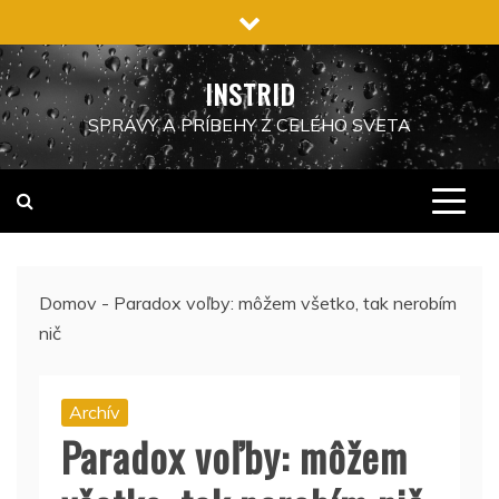
Preskočiť
na
obsah
INSTRID
SPRÁVY A PRÍBEHY Z CELÉHO SVETA
Domov
-
Paradox voľby: môžem všetko, tak nerobím
nič
Archív
Paradox voľby: môžem