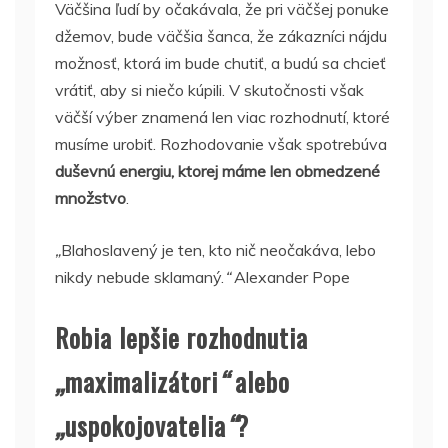
Väčšina ľudí by očakávala, že pri väčšej ponuke
džemov, bude väčšia šanca, že zákazníci nájdu
možnosť, ktorá im bude chutiť, a budú sa chcieť
vrátiť, aby si niečo kúpili. V skutočnosti však
väčší výber znamená len viac rozhodnutí, ktoré
musíme urobiť. Rozhodovanie však spotrebúva
duševnú energiu, ktorej máme len obmedzené
množstvo
.
„
Blahoslavený je ten, kto nič neočakáva, lebo
nikdy nebude sklamaný.
“
Alexander Pope
Robia lepšie rozhodnutia
„
maximalizátori
“
alebo
„
uspokojovatelia
“
?