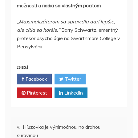
možností a
riadia sa vlastným pocitom
.
„
Maximalizátorom sa spravidla darí lepšie,
ale cítia sa horšie.
“
Barry Schwartz, emeritný
profesor psychológie na Swarthmore College v
Pensylvánii
ZDIEĽAŤ
Facebook
Twitter
Pinterest
LinkedIn
Navigácia
Hľuzovka je výnimočnou, no drahou
surovinou