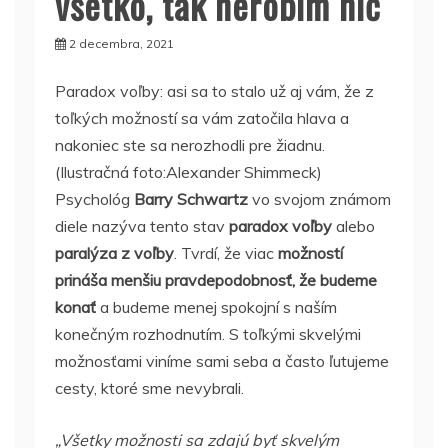
všetko, tak nerobím nič
2 decembra, 2021
Paradox voľby: asi sa to stalo už aj vám, že z
toľkých možností sa vám zatočila hlava a
nakoniec ste sa nerozhodli pre žiadnu.
(Ilustračná foto:Alexander Shimmeck)
Psychológ
Barry Schwartz
vo svojom známom
diele nazýva tento stav
paradox voľby
alebo
paralýza z voľby
. Tvrdí, že viac
možností
prináša menšiu pravdepodobnosť, že budeme
konať
a budeme menej spokojní s naším
konečným rozhodnutím. S toľkými skvelými
možnosťami viníme sami seba a často ľutujeme
cesty, ktoré sme nevybrali.
„Všetky možnosti sa zdajú byť skvelým