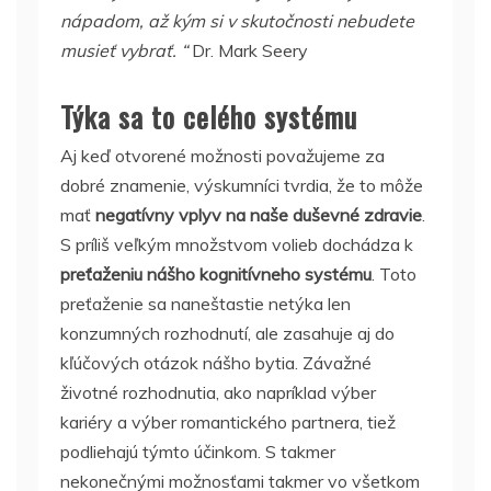
nápadom, až kým si v skutočnosti nebudete
musieť vybrať. “
Dr. Mark Seery
Týka sa to celého systému
Aj keď otvorené možnosti považujeme za
dobré znamenie, výskumníci tvrdia, že to môže
mať
negatívny vplyv na naše duševné zdravie
.
S príliš veľkým množstvom volieb dochádza k
preťaženiu nášho kognitívneho systému
. Toto
preťaženie sa naneštastie netýka len
konzumných rozhodnutí, ale zasahuje aj do
kľúčových otázok nášho bytia. Závažné
životné rozhodnutia, ako napríklad výber
kariéry a výber romantického partnera, tiež
podliehajú týmto účinkom. S takmer
nekonečnými možnosťami takmer vo všetkom