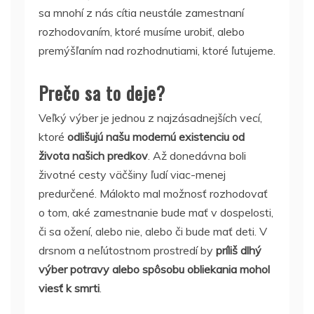
sa mnohí z nás cítia neustále zamestnaní
rozhodovaním, ktoré musíme urobiť, alebo
premýšľaním nad rozhodnutiami, ktoré ľutujeme.
Prečo sa to deje?
Veľký výber je jednou z najzásadnejších vecí,
ktoré
odlišujú našu modernú existenciu od
života našich predkov
. Až donedávna boli
životné cesty väčšiny ľudí viac-menej
predurčené. Málokto mal možnosť rozhodovať
o tom, aké zamestnanie bude mať v dospelosti,
či sa ožení, alebo nie, alebo či bude mať deti. V
drsnom a neľútostnom prostredí by
príliš dlhý
výber potravy alebo spôsobu obliekania mohol
viesť k smrti
.