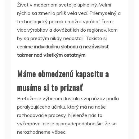
Život v modernom svete je úplne iný. Veľmi
rýchlo sa zmenilo príliš veľa vecí. Priemyselný a
technologický pokrok umožnil vyrábať čoraz
viac výrobkov a dovážať ich do regiónov, kam
by sa predtým nikdy nedostali. Takisto si
ceníme
individuálnu slobodu a nezávislosť
takmer nad všetkým ostatným
.
Máme obmedzenú kapacitu a
musíme si to priznať
Preťaženie výberom dostalo svoj názov podľa
paralyzujúceho účinku, ktorý má na naše
rozhodovacie procesy. Nielenže nás to
vyčerpáva, ale je aj pravdepodobnejšie, že sa
nerozhodneme vôbec.