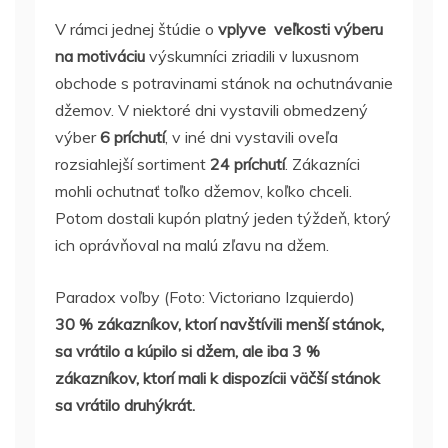
V rámci jednej štúdie o
vplyve veľkosti výberu
na motiváciu
výskumníci zriadili v luxusnom
obchode s potravinami stánok na ochutnávanie
džemov. V niektoré dni vystavili obmedzený
výber
6 príchutí
, v iné dni vystavili oveľa
rozsiahlejší sortiment
24 príchutí
. Zákazníci
mohli ochutnať toľko džemov, koľko chceli.
Potom dostali kupón platný jeden týždeň, ktorý
ich oprávňoval na malú zľavu na džem.
Paradox voľby (Foto: Victoriano Izquierdo)
30 % zákazníkov, ktorí navštívili menší stánok,
sa vrátilo a kúpilo si džem, ale iba 3 %
zákazníkov, ktorí mali k dispozícii väčší stánok
sa vrátilo druhýkrát.