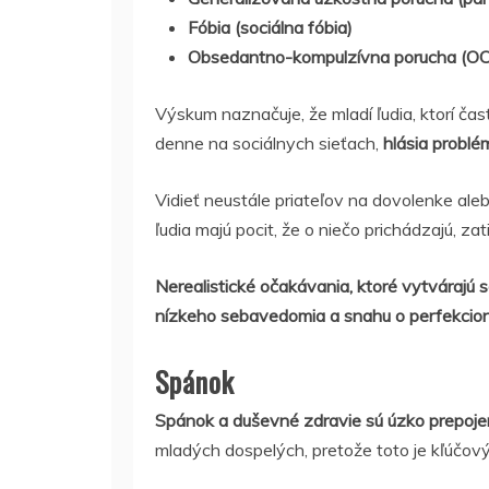
Fóbia (sociálna fóbia)
Obsedantno-kompulzívna porucha (O
Výskum naznačuje, že mladí ľudia, ktorí čas
denne na sociálnych sieťach,
hlásia problé
Vidieť neustále priateľov na dovolenke aleb
ľudia majú pocit, že o niečo prichádzajú, zatia
Nerealistické očakávania, ktoré vytvárajú
nízkeho sebavedomia a snahu o perfekcion
Spánok
Spánok a duševné zdravie sú úzko prepoje
mladých dospelých, pretože toto je kľúčový