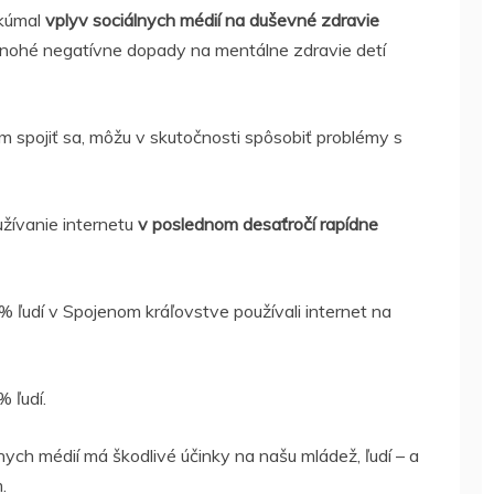
skúmal
vplyv sociálnych médií na duševné zdravie
ú mnohé negatívne dopady na mentálne zdravie detí
 spojiť sa, môžu v skutočnosti spôsobiť problémy s
ívanie internetu
v poslednom desaťročí rapídne
% ľudí v Spojenom kráľovstve používali internet na
 ľudí.
nych médií má škodlivé účinky na našu mládež, ľudí – a
.