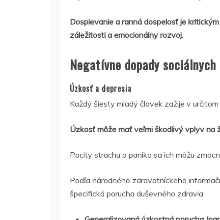
Dospievanie a ranná dospelosť je kritickým
záležitosti a emocionálny rozvoj.
Negatívne dopady sociálnych 
Úzkosť a depresia
Každý šiesty mladý človek zažije v určitom
Úzkosť môže mať veľmi škodlivý vplyv na ž
Pocity strachu a panika sa ich môžu zmocni
Podľa národného zdravotníckeho informačn
špecifická porucha duševného zdravia:
Generalizovaná úzkostná porucha (pan