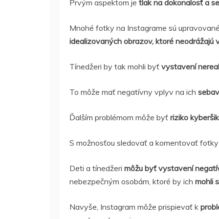
Prvým aspektom je
tlak na dokonalosť a s
Mnohé fotky na Instagrame sú upravovan
idealizovaných obrazov, ktoré neodrážajú 
Tínedžeri by tak mohli byť
vystavení nerea
To môže mať negatívny vplyv na ich
sebav
Ďalším problémom môže byť
riziko kyberši
S možnosťou sledovať a komentovať fotky i
Deti a tínedžeri
môžu byť vystavení negat
nebezpečným osobám, ktoré by ich
mohli s
Navyše, Instagram môže prispievať k
probl