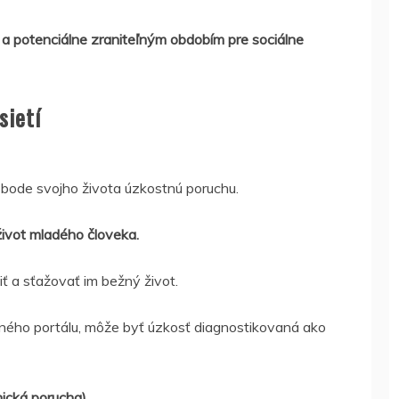
 a potenciálne zraniteľným obdobím pre sociálne
sietí
 bode svojho života úzkostnú poruchu.
ivot mladého človeka.
ť a sťažovať im bežný život.
ého portálu, môže byť úzkosť diagnostikovaná ako
ická porucha)