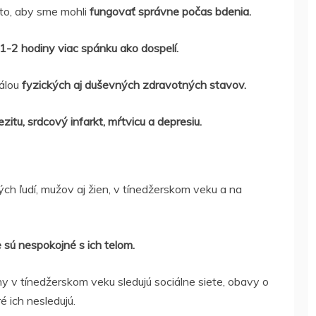
 to, aby sme mohli
fungovať správne počas bdenia.
1-2 hodiny viac spánku ako dospelí.
álou
fyzických aj duševných zdravotných stavov.
itu, srdcový infarkt, mŕtvicu a depresiu.
h ľudí, mužov aj žien, v tínedžerskom veku a na
 sú nespokojné s ich telom.
ny v tínedžerskom veku sledujú sociálne siete, obavy o
é ich nesledujú.