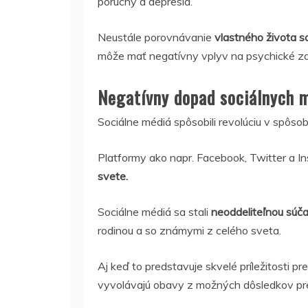
poruchy a depresia.
Neustále porovnávanie
vlastného života so
môže mať negatívny vplyv na psychické zdr
Negatívny dopad sociálnych m
Sociálne médiá spôsobili revolúciu v spôs
Platformy ako napr. Facebook, Twitter a 
svete.
Sociálne médiá sa stali
neoddeliteľnou súča
rodinou a so známymi z celého sveta.
Aj keď to predstavuje skvelé príležitosti pr
vyvolávajú obavy z možných dôsledkov pre