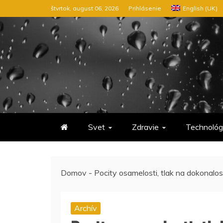
Preskočiť
štvrtok, august 06, 2026
Prihlásenie
English (UK)
na
obsah
Svet
Zdravie
Technológ
Domov
-
Pocity osamelosti, tlak na dokonalos
Archív