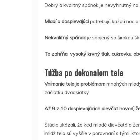
Dobrý a kvalitný spánok je nevyhnutný na
Mladí a dospievajúci
potrebujú každú noc o
Nekvalitný spánok
je spojený so širokou šk
To zahŕňa vysoký krvný tlak, cukrovku, obez
Túžba po dokonalom tele
Vnímanie tela je problémom
mnohých mladýc
začiatku dvadsiatky.
Až 9 z 10 dospievajúcich dievčat hovorí, že
Štúdie ukázali, že keď mladé dievčatá a že
imidž tela sú vyššie v porovnaní s tými, ktor