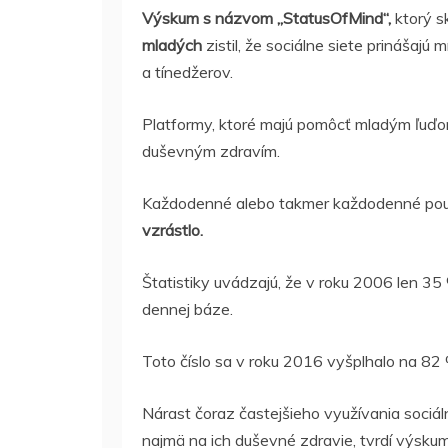
Výskum s názvom „StatusOfMind“,
ktorý 
mladých
zistil, že sociálne siete prinášaj
a tínedžerov.
Platformy, ktoré majú pomôcť mladým ľuďom
duševným zdravím.
Každodenné alebo takmer každodenné použ
vzrástlo.
Štatistiky uvádzajú, že v roku 2006 len 35 
dennej báze.
Toto číslo sa v roku 2016 vyšplhalo na 82 %
Nárast čoraz častejšieho využívania sociál
najmä na ich duševné zdravie, tvrdí výskum