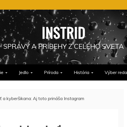
INSTRID
SPRÁVY A PRÍBEHY Z CELÉHO SVETA
ie
Jedlo
Príroda
História
Výber reda
ť a kyberšikana: Aj toto prináša Instagram