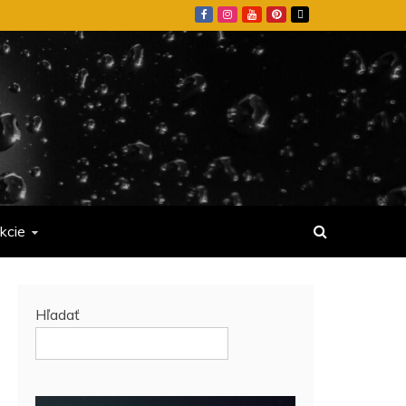
kcie
Hľadať