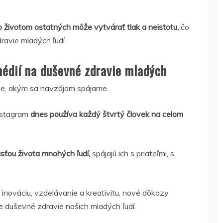
 životom ostatných môže vytvárať tlak a neistotu,
čo
avie mladých ľudí.
édií na duševné zdravie mladých
obe, akým sa navzájom spájame.
Instagram
dnes používa každý štvrtý človek na celom
sťou života mnohých ľudí,
spájajú ich s priateľmi, s
e inováciu, vzdelávanie a kreativitu, nové dôkazy
 duševné zdravie našich mladých ľudí.