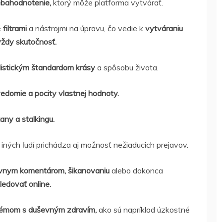
ebahodnotenie,
ktorý môže platforma vytvárať.
é
filtrami
a nástrojmi na úpravu, čo vedie k
vytváraniu
vždy skutočnosť.
listickým štandardom krásy
a spôsobu života.
edomie a pocity vlastnej hodnoty.
kany a stalkingu.
ných ľudí prichádza aj možnosť nežiaducich prejavov.
ívnym komentárom, šikanovaniu
alebo dokonca
ledovať online.
émom s duševným zdravím,
ako sú napríklad úzkostné