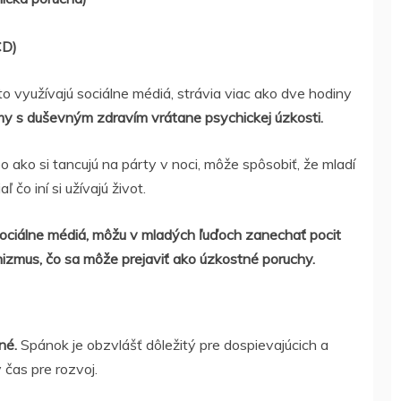
CD)
to využívajú sociálne médiá, strávia viac ako dve hodiny
my s duševným zdravím vrátane psychickej úzkosti.
o ako si tancujú na párty v noci, môže spôsobiť, že mladí
ľ čo iní si užívajú život.
 sociálne médiá, môžu v mladých ľuďoch zanechať pocit
izmus, čo sa môže prejaviť ako úzkostné poruchy.
né.
Spánok je obzvlášť dôležitý pre dospievajúcich a
 čas pre rozvoj.