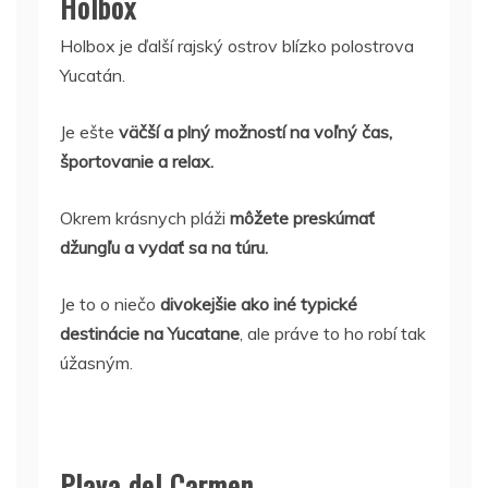
Holbox
Holbox je ďalší rajský ostrov blízko polostrova
Yucatán.
Je ešte
väčší a plný možností na voľný čas,
športovanie a relax.
Okrem krásnych pláži
môžete preskúmať
džungľu a vydať sa na túru.
Je to o niečo
divokejšie ako iné typické
destinácie na Yucatane
, ale práve to ho robí tak
úžasným.
Playa del Carmen