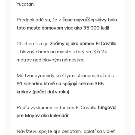
Yucatán.
Predpokladá sa, že v
čase najväčšej slávy bolo
toto mesto domovom viac ako 35 000 ľudí!
Chichen Itza je
známy aj ako domov El Castillo
– hlavný chrám na mieste, ktorý sa týči 24
metrov nad hlavným námestím.
Má tvar pyramídy so štyrmi stranami, každá s
91 schodmi, ktoré sa spájajú celkom 365
krokov (počet dní v roku).
Podľa výskumov historikov El Castillo
fungoval
pre Mayov ako kalendár.
Návštevu spojte aj s cenotami, oplatí sa vidieť