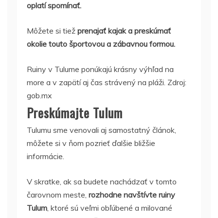
oplatí spomínať.
Môžete si tiež
prenajať kajak a preskúmať
okolie touto športovou a zábavnou formou.
Ruiny v Tulume ponúkajú krásny výhľad na
more a v zapätí aj čas strávený na pláži. Zdroj:
gob.mx
Preskúmajte Tulum
Tulumu sme venovali aj samostatný článok,
môžete si v ňom pozrieť ďalšie bližšie
informácie.
V skratke, ak sa budete nachádzať v tomto
čarovnom meste,
rozhodne navštívte ruiny
Tulum
, ktoré sú veľmi obľúbené a milované