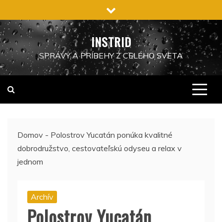
Preskočiť
na
obsah
INSTRID
SPRÁVY A PRÍBEHY Z CELÉHO SVETA
Domov
-
Polostrov Yucatán ponúka kvalitné
dobrodružstvo, cestovateľskú odyseu a relax v
jednom
Archív
Polostrov Yucatán