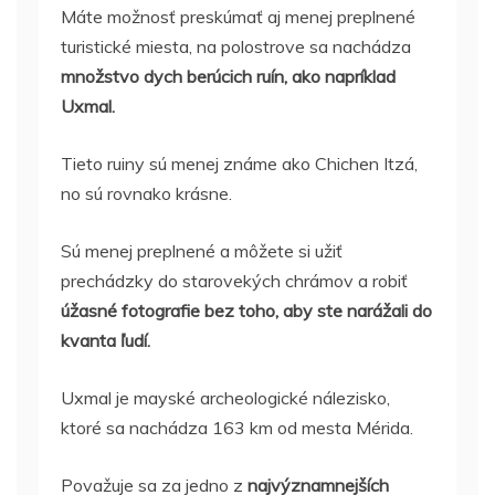
Máte možnosť preskúmať aj menej preplnené
turistické miesta, na polostrove sa nachádza
množstvo dych berúcich ruín, ako napríklad
Uxmal.
Tieto ruiny sú menej známe ako Chichen Itzá,
no sú rovnako krásne.
Sú menej preplnené a môžete si užiť
prechádzky do starovekých chrámov a robiť
úžasné fotografie bez toho, aby ste narážali do
kvanta ľudí.
Uxmal je mayské archeologické nálezisko,
ktoré sa nachádza 163 km od mesta Mérida.
Považuje sa za jedno z
najvýznamnejších