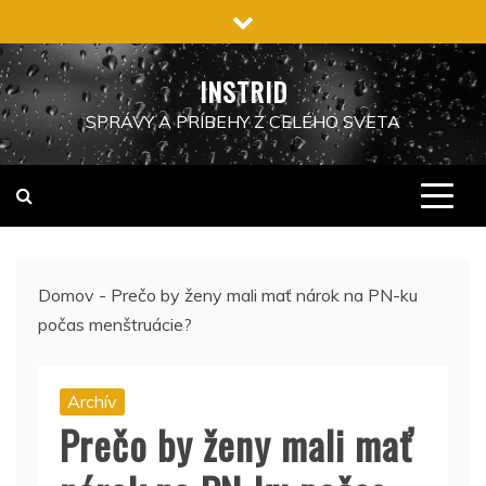
Preskočiť
na
obsah
INSTRID
SPRÁVY A PRÍBEHY Z CELÉHO SVETA
Domov
-
Prečo by ženy mali mať nárok na PN-ku
počas menštruácie?
Archív
Prečo by ženy mali mať