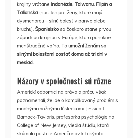
krajiny vrátane
Indonézie, Taiwanu, Filipín a
Talianska
(hoci len pre ženy, ktoré majú
dysmenoreu – silnú bolesť v panve alebo
bruchu).
Španielsko
sa čoskoro stane prvou
západnou krajinou v Európe, ktorá ponúkne
menštruačné voľno. To
umožní ženám so
silnými bolesťami zostať doma až tri dni v
mesiaci.
Názory v spoločnosti sú rôzne
Americkí odborníci na právo a prácu však
poznamenali, že ide o komplikovaný problém s
mnohými možnými dôsledkami. Jessica L.
Barnack-Tavlaris, profesorka psychológie na
College of New Jersey, viedla štúdiu, ktorá
skúmala postoje Američanov k takýmto