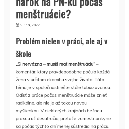
nárok na PN-ku počas
menštruácie?
5 júna, 2022
Problém nielen v práci, ale aj v
škole
„Si nervózna – musíš mať menštruáciu“
–
komentár, ktorý pravdepodobne počula každá
žena v určitom okamihu svojho života. Táto
téma je v spoločnosti ešte stále tabuizovanou.
Odísť z práce počas menštruácie môže znieť
radikálne, ale nie je až takou novou
myšlienkou.
V niektorých krajinách bežnou
praxou už desaťročia, pretože zamestnankyne
sa počas týchto dní menej sústredia na prácu.