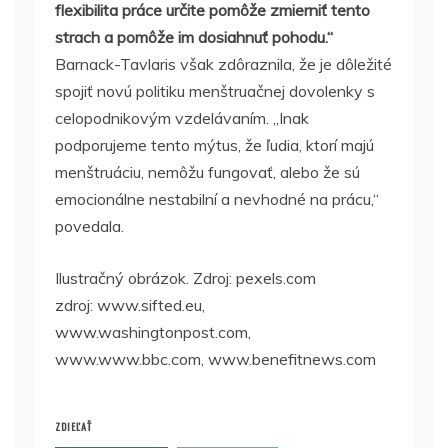
flexibilita práce určite pomôže zmierniť tento
strach a pomôže im dosiahnuť pohodu.“
Barnack-Tavlaris však zdôraznila, že je dôležité
spojiť novú politiku menštruačnej dovolenky s
celopodnikovým vzdelávaním.
„
Inak
podporujeme tento mýtus, že ľudia, ktorí majú
menštruáciu, nemôžu fungovať, alebo že sú
emocionálne nestabilní a nevhodné na prácu,“
povedala.
Ilustračný obrázok. Zdroj: pexels.com
zdroj: www.sifted.eu,
www.washingtonpost.com,
www.www.bbc.com, www.benefitnews.com
ZDIEĽAŤ