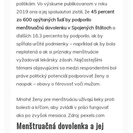
politikám.
Vo výskume publikovanom v roku
2019 ona a jej spoluautori zistili, že
45 percent
zo 600 opýtaných ľudí by podporilo
menštruačnú dovolenku v Spojených štátoch
a
ďalších 16,3 percenta by podporilo, ak by
spĺňala určité podmienky – napríklad ak by bola
neplatená a
ak si príznaky menštruácie
vyžadovali lekársky zásah.
Najčastejšími
témami objavujúcimi sa medzi respondentmi bol
práve politický potenciál podporovať ženy a
naopak – obavy o férovosť voči mužom.
Mnohé ženy pre menštruáciu užívajú lieky proti
bolesti a kŕčom, aby zvládli v práci fungovať
ako po zvyšok mesiaca. Zdroj: pexels.com
Menštruačná dovolenka a jej