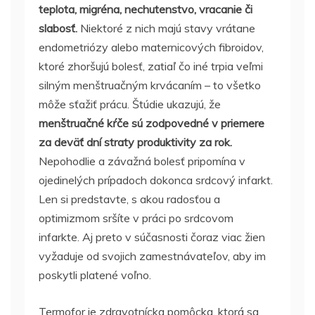
teplota, migréna, nechutenstvo, vracanie či
slabosť.
Niektoré z nich majú stavy vrátane
endometriózy alebo maternicových fibroidov,
ktoré zhoršujú bolesť, zatiaľ čo iné trpia veľmi
silným menštruačným krvácaním – to všetko
môže sťažiť prácu.
Štúdie ukazujú, že
menštruačné kŕče sú zodpovedné v priemere
za deväť dní straty produktivity za rok.
Nepohodlie a závažná bolesť pripomína v
ojedinelých prípadoch dokonca srdcový infarkt.
Len si predstavte, s akou radosťou a
optimizmom sršíte v práci po srdcovom
infarkte. Aj preto v súčasnosti čoraz viac žien
vyžaduje od svojich zamestnávateľov, aby im
poskytli platené voľno.
Termofor je zdravotnícka pomôcka, ktorá sa