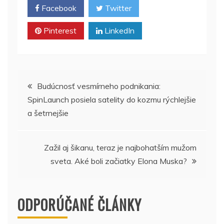
Facebook
Twitter
Pinterest
LinkedIn
Navigácia
Budúcnosť vesmírneho podnikania:
SpinLaunch posiela satelity do kozmu rýchlejšie
v
a šetrnejšie
článku
Zažil aj šikanu, teraz je najbohatším mužom
sveta. Aké boli začiatky Elona Muska?
ODPORÚČANÉ ČLÁNKY