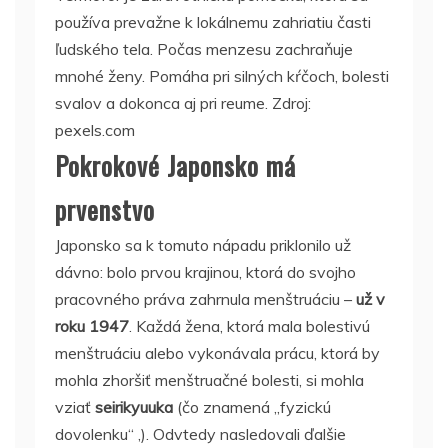
používa prevažne k lokálnemu zahriatiu časti
ľudského tela. Počas menzesu zachraňuje
mnohé ženy. Pomáha pri silných kŕčoch, bolesti
svalov a dokonca aj pri reume. Zdroj:
pexels.com
Pokrokové Japonsko má
prvenstvo
Japonsko sa k tomuto nápadu priklonilo už
dávno: bolo prvou krajinou, ktorá do svojho
pracovného práva zahrnula menštruáciu –
už v
roku 1947
. Každá žena, ktorá mala bolestivú
menštruáciu alebo vykonávala prácu, ktorá by
mohla zhoršiť menštruačné bolesti, si mohla
vziať
seirikyuuka
(čo znamená „fyzickú
dovolenku“
‚).
Odvtedy nasledovali ďalšie