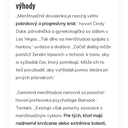
výhody
„Menštruačná dovolenka je naozaj veľmi
pokrokový a progresívny krok
,“ hovorí Cindy
Duke, pôrodníčka a gynekologička so sídlom v
Las Vegas.
„Tak dlho sa menštruácia spájala s
hanbou,“ uvádza a dodáva: „Začať dialóg môže
pomôcť ženám trpiacich v tichosti, k tomu, aby
si vyžiadali čas, ktorý potrebujú.
Môže ich to
tiež povzbudiť, aby vyhľadali pomoc lekára pri
prvých príznakoch.“
„Samotná menštruácia nerovná sa porucha“
hovorí profesorka psychológie Barnack-
Tavlaris.
„Existujú však poruchy súvisiace s
menštruačným cyklom.
Pre tých, ktorí majú
nadmerné krvácanie alebo extrémne bolesti,