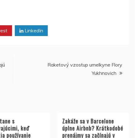
rest
LinkedIn
ajú
Raketový vzostup umelkyne Flory
Yukhnovich
stane s
Zakáže sa v Barcelone
vajúcimi, keď
úplne Airbnb? Krátkodobé
ia používanie
prenájmy sa začínajú v