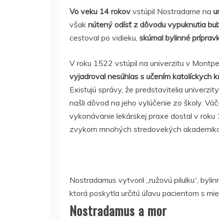
Vo veku 14 rokov
vstúpil Nostradame na
u
však
nútený odísť z dôvodu vypuknutia bu
cestoval po vidieku,
skúmal bylinné prípravk
V roku 1522 vstúpil na univerzitu v Montpel
vyjadroval nesúhlas s učením katolíckych kň
Existujú správy, že predstavitelia univerzit
našli dôvod na jeho vylúčenie zo školy. Väč
vykonávanie lekárskej praxe dostal v roku
zvykom mnohých stredovekých akademiko
Nostradamus vytvoril „ružovú pilulku“, byli
ktorá poskytla určitú úľavu pacientom s mi
Nostradamus a mor