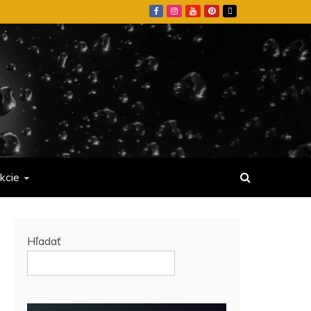
kcie
Hľadať