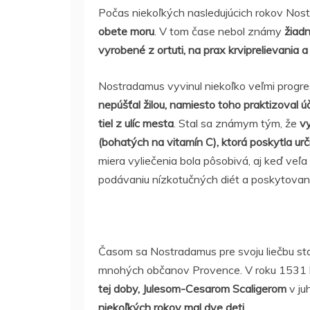
Počas niekoľkých nasledujúcich rokov Nos
obete moru
. V tom čase nebol známy
žiadn
vyrobené z ortuti, na prax krviprelievania
Nostradamus vyvinul niekoľko veľmi progr
nepúšťal žilou, namiesto toho praktizoval 
tiel z ulíc mesta
. Stal sa známym tým, že
vy
(bohatých na vitamín C), ktorá poskytla ur
miera vyliečenia bola pôsobivá, aj keď veľa
podávaniu nízkotučných diét a poskytovan
Časom sa Nostradamus pre svoju liečbu sta
mnohých občanov Provence. V roku 1531 
tej doby, Julesom-Cesarom Scaligerom
v ju
niekoľkých rokov mal dve deti
.