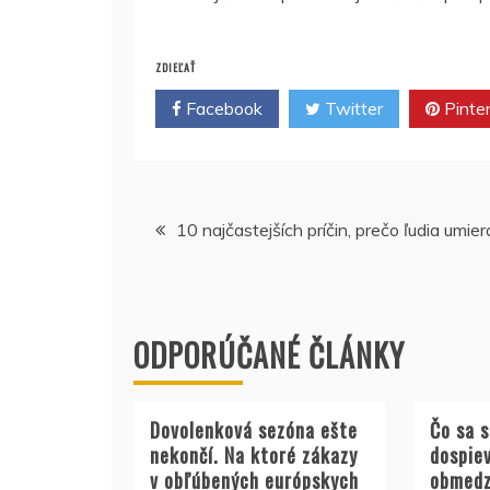
ZDIEĽAŤ
Facebook
Twitter
Pinte
Navigácia
10 najčastejších príčin, prečo ľudia umier
v
článku
ODPORÚČANÉ ČLÁNKY
Dovolenková sezóna ešte
Čo sa 
nekončí. Na ktoré zákazy
dospie
v obľúbených európskych
obmedz