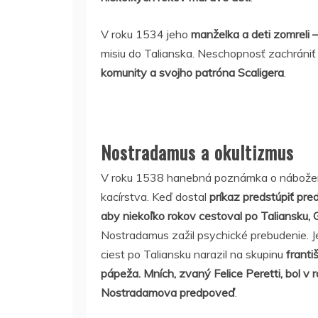
V roku 1534 jeho
manželka a deti zomreli
misiu do Talianska. Neschopnosť zachrániť 
komunity a svojho patróna Scaligera
.
Nostradamus a okultizmus
V roku 1538 hanebná poznámka o nábožens
kacírstva. Keď dostal
príkaz predstúpiť pred
aby niekoľko rokov cestoval po Taliansku, 
Nostradamus zažil psychické prebudenie. J
ciest po Taliansku narazil na skupinu
franti
pápeža. Mních, zvaný Felice Peretti, bol v 
Nostradamova predpoveď
.