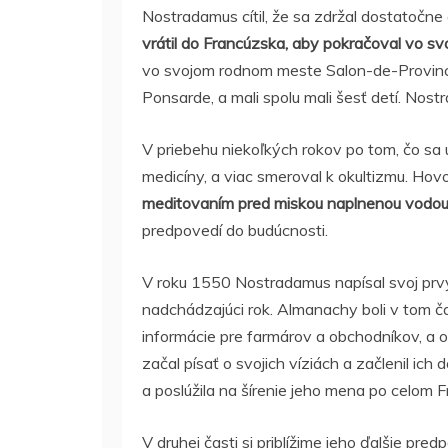
Nostradamus cítil, že sa zdržal dostatočne 
vrátil do Francúzska, aby pokračoval vo svo
vo svojom rodnom meste Salon-de-Provin
Ponsarde, a mali spolu mali šesť detí. Nost
V priebehu niekoľkých rokov po tom, čo sa
medicíny, a viac smeroval k okultizmu. Hovor
meditovaním pred miskou naplnenou vodou 
predpovedí do budúcnosti.
V roku 1550 Nostradamus napísal svoj prvý
nadchádzajúci rok. Almanachy boli v tom ča
informácie pre farmárov a obchodníkov, a
začal písať o svojich víziách a začlenil ic
a poslúžila na šírenie jeho mena po celom 
V druhej časti si priblížime jeho ďalšie pre