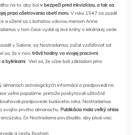
dlho na to, aby bol
v bezpečí pred inkvizíciou, a tak sa
jej praxi ošetrovania obetí moru
. V roku 1547 sa usadil
ce a oženil sa s bohatou vdovou menom Anne
radamus v tom čase vydal aj dve knihy o lekárskej vede.
 usadil v Salone, sa Nostradamus začal vzďaľovať od
í sa, že v noci
trávil hodiny vo svojej pracovni
a bylinkami
. Verí sa, že vízie boli základom jeho
 almanach astrologických informácií a predpovedí na
se veľmi populárne, pretože poskytovali užitočné
 obsahovali predpovede budúceho roka. Nostradamus
h do svojho prvého almanachu.
Publikácia mala veľký ohlas
Francúzsku, čo Nostradama povzbudilo, aby písal viac.
dpovede a cestu životom.