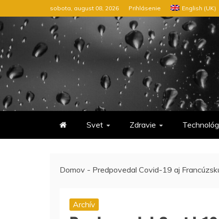
Preskočiť
sobota, august 08, 2026
Prihlásenie
English (UK)
na
obsah
Svet
Zdravie
Technológ
Domov
-
Predpovedal Covid-19 aj Francúzsku
Archív