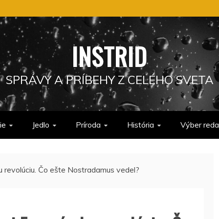
INSTRID
SPRÁVY A PRÍBEHY Z CELÉHO SVETA
ie
Jedlo
Príroda
História
Výber reda
 revolúciu. Čo ešte Nostradamus vedel?