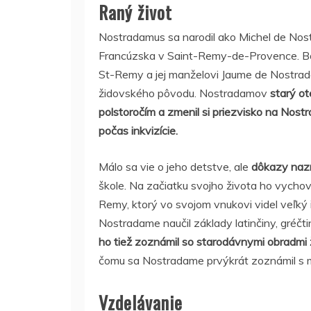
Raný život
Nostradamus sa narodil ako Michel de Nos
Francúzska v Saint-Remy-de-Provence. Bol 
St-Remy a jej manželovi Jaume de Nostrad
židovského pôvodu. Nostradamov
starý o
polstoročím a zmenil si priezvisko na Nost
počas inkvizície.
Málo sa vie o jeho detstve, ale
dôkazy nazna
škole. Na začiatku svojho života ho vychov
Remy, ktorý vo svojom vnukovi videl veľký 
Nostradame naučil základy latinčiny, gréčti
ho tiež zoznámil so starodávnymi obradmi 
čomu sa Nostradame prvýkrát zoznámil s my
Vzdelávanie