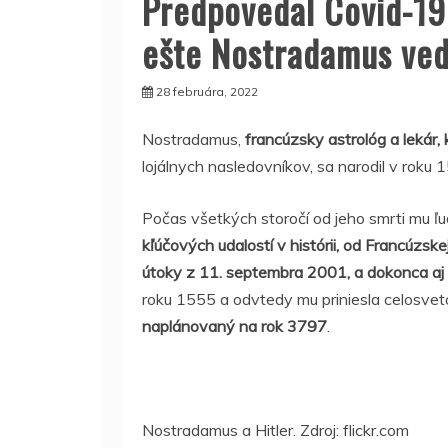
Predpovedal Covid-19 
ešte Nostradamus ve
28 februára, 2022
Nostradamus,
francúzsky astrológ a lekár, 
lojálnych nasledovníkov, sa narodil v roku 
Počas všetkých storočí od jeho smrti mu ľ
kľúčových udalostí v histórii, od Francúzske
útoky z 11. septembra 2001, a dokonca aj
roku 1555 a odvtedy mu priniesla celosve
naplánovaný na rok 3797
.
Nostradamus a Hitler. Zdroj: flickr.com