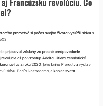
aj Francúzsku revolúciu. Čo
del?
ktorého proroctvá si počas svojho života vyslúžili slávu
a
1503.
udia
pripisovali zásluhy za presné predpovedanie
j revolúcie až po vzostup Adolfa Hitlera, teroristické
 koronavírus z roku 2020
. Jeho kniha Proroctvá vyšla v
tovú slávu. Podľa Nostradama je
koniec sveta