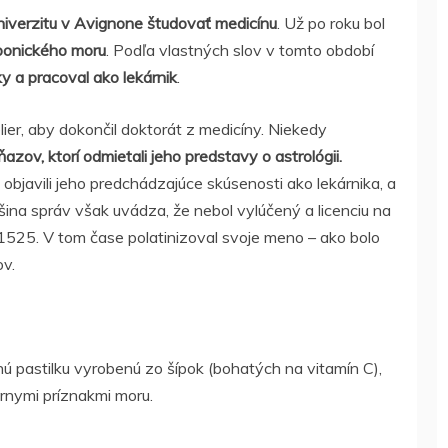
niverzitu v Avignone študovať medicínu
. Už po roku bol
bonického moru
. Podľa vlastných slov v tomto období
y a pracoval ako lekárnik
.
ier, aby dokončil doktorát z medicíny. Niekedy
azov, ktorí odmietali jeho predstavy o astrológii.
y objavili jeho predchádzajúce skúsenosti ako lekárnika, a
šina správ však uvádza, že nebol vylúčený a licenciu na
 1525. V tom čase polatinizoval svoje meno – ako bolo
v.
nnú pastilku vyrobenú zo šípok (bohatých na vitamín C),
ernymi príznakmi moru.