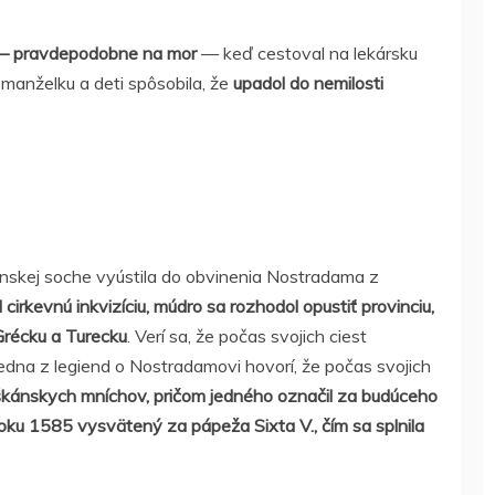
 — pravdepodobne na mor
— keď cestoval na lekársku
manželku a deti spôsobila, že
upadol do nemilosti
kej soche vyústila do obvinenia Nostradama z
 cirkevnú inkvizíciu, múdro sa rozhodol opustiť provinciu,
Grécku a Turecku
. Verí sa, že počas svojich ciest
edna z legiend o Nostradamovi hovorí, že počas svojich
škánskych mníchov, pričom jedného označil za budúceho
roku 1585 vysvätený za pápeža Sixta V., čím sa splnila