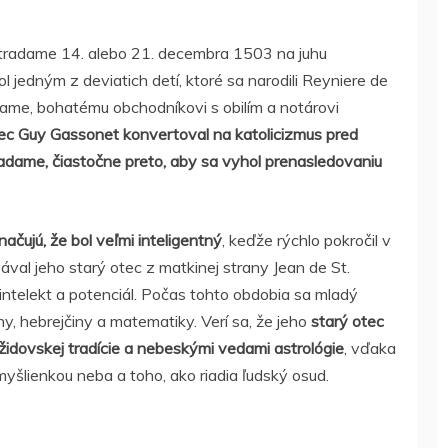
tradame 14. alebo 21. decembra 1503 na juhu
jedným z deviatich detí, ktoré sa narodili Reyniere de
ame, bohatému obchodníkovi s obilím a notárovi
tec Guy Gassonet konvertoval na katolicizmus pred
radame, čiastočne preto, aby sa vyhol prenasledovaniu
čujú, že bol veľmi inteligentný
, keďže rýchlo pokročil v
ával jeho starý otec z matkinej strany Jean de St.
intelekt a potenciál. Počas tohto obdobia sa mladý
ny, hebrejčiny a matematiky. Verí sa, že jeho
starý otec
židovskej tradície a nebeskými vedami astrológie
, vďaka
šlienkou neba a toho, ako riadia ľudský osud.