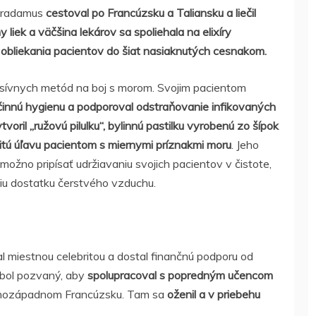
tradamus
cestoval po Francúzsku a Taliansku a liečil
y liek a väčšina lekárov sa spoliehala na elixíry
 a obliekania pacientov do šiat nasiaknutých cesnakom.
esívnych metód na boj s morom. Svojim pacientom
účinnú hygienu a podporoval odstraňovanie infikovaných
tvoril „ružovú pilulku“, bylinnú pastilku vyrobenú zo šípok
čitú úľavu pacientom s miernymi príznakmi moru
. Jeho
 možno pripísať udržiavaniu svojich pacientov v čistote,
iu dostatku čerstvého vzduchu.
l miestnou celebritou a dostal finančnú podporu od
bol pozvaný, aby
spolupracoval s popredným učencom
hozápadnom Francúzsku. Tam sa
oženil a v priebehu