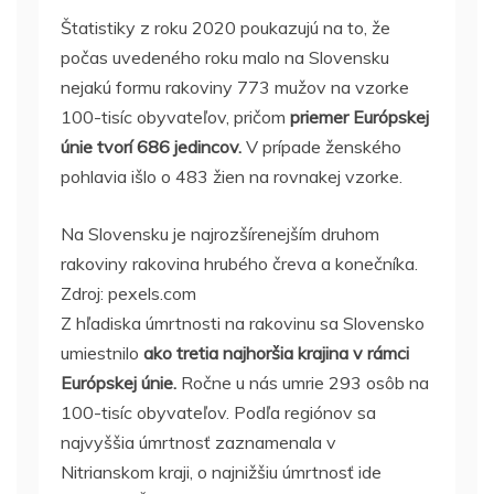
Štatistiky z roku 2020 poukazujú na to, že
počas uvedeného roku malo na Slovensku
nejakú formu rakoviny 773 mužov na vzorke
100-tisíc obyvateľov, pričom
priemer Európskej
únie tvorí 686 jedincov.
V prípade ženského
pohlavia išlo o 483 žien na rovnakej vzorke.
Na Slovensku je najrozšírenejším druhom
rakoviny rakovina hrubého čreva a konečníka.
Zdroj: pexels.com
Z hľadiska úmrtnosti na rakovinu sa Slovensko
umiestnilo
ako tretia najhoršia krajina v rámci
Európskej únie.
Ročne u nás umrie 293 osôb na
100-tisíc obyvateľov. Podľa regiónov sa
najvyššia úmrtnosť zaznamenala v
Nitrianskom kraji, o najnižšiu úmrtnosť ide