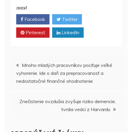
ZDIEĽAŤ
Facebook
Twitter
Pinterest
LinkedIn
Navigácia
Mnoho mladých pracovníkov pociťuje veľké
vyhorenie. Ide o daň za prepracovanosť a
v
nedostatočné finančné ohodnotenie
článku
Znečistenie ovzdušia zvyšuje riziko demencie,
tvrdia vedci z Harvardu