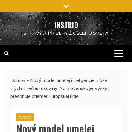
Preskočiť
na
obsah
INSTRID
SPRÁVY A PRÍBEHY Z CELÉHO SVETA
Domov
-
Nový model umelej inteligencie môže
urýchliť liečbu rakoviny. Na Slovensku jej výskyt
presahuje priemer Európskej únie
Archív
Nový model umelej