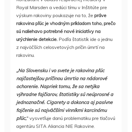
Royal Marsden a vedúci tímu v Inštitúte pre
výskum rakoviny poukazuje na to, že
práve
rakovina pľúc je vhodným príkladom toho, prečo
sú naliehavo potrebné nové iniciatívy na
urýchlenie detekcie.
Podľa štatistík ide o jednu
z najväčších celosvetových príčin úmrtí na
rakovinu.
„Na Slovensku i vo svete je rakovina pľúc
najčastejšou príčinou úmrtia na nádorové
ochorenie. Napriek tomu, že sa netýka
výhradne fajčiarov, štatistiky sú neúprosné a
jednoznačné. Cigarety a dokonca aj pasívne
fajčenie sú najväčšími vinníkmi karcinómu
pľúc,
“
vysvetľuje danú problematiku pre tlačovú
agentúru SITA Aliancia NIE Rakovine.