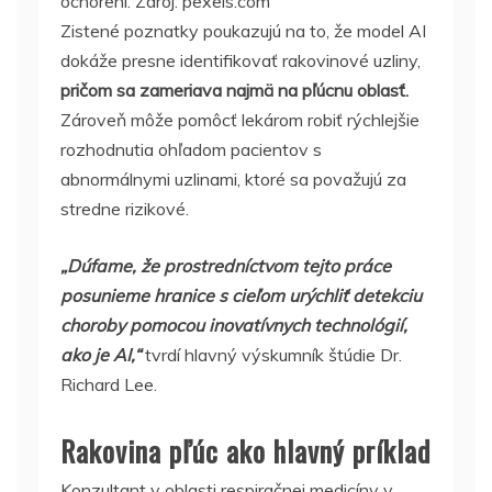
ochorení. Zdroj: pexels.com
Zistené poznatky poukazujú na to, že model AI
dokáže presne identifikovať rakovinové uzliny,
pričom sa zameriava najmä na pľúcnu oblasť.
Zároveň môže pomôcť lekárom robiť rýchlejšie
rozhodnutia ohľadom pacientov s
abnormálnymi uzlinami, ktoré sa považujú za
stredne rizikové.
„Dúfame, že prostredníctvom tejto práce
posunieme hranice s cieľom urýchliť detekciu
choroby pomocou inovatívnych technológií,
ako je AI,“
tvrdí hlavný výskumník štúdie Dr.
Richard Lee.
Rakovina pľúc ako hlavný príklad
Konzultant v oblasti respiračnej medicíny v