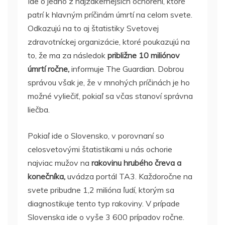
Ide o jedno z najzákernejších ochorení, ktoré
patrí k hlavným príčinám úmrtí na celom svete.
Odkazujú na to aj štatistiky Svetovej
zdravotníckej organizácie, ktoré poukazujú na
to, že ma za následok
približne 10 miliónov
úmrtí ročne,
informuje The Guardian. Dobrou
správou však je, že v mnohých príčinách je ho
možné vyliečiť, pokiaľ sa včas stanoví správna
liečba.
Pokiaľ ide o Slovensko, v porovnaní so
celosvetovými štatistikami u nás ochorie
najviac mužov na
rakovinu hrubého čreva a
konečníka,
uvádza portál TA3. Každoročne na
svete pribudne 1,2 milióna ľudí, ktorým sa
diagnostikuje tento typ rakoviny. V prípade
Slovenska ide o vyše 3 600 prípadov ročne.