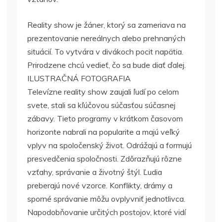
Reality show je žáner, ktorý sa zameriava na
prezentovanie nereálnych alebo prehnaných
situácií. To vytvára v divákoch pocit napätia.
Prirodzene chcú vedieť, čo sa bude diať ďalej.
ILUSTRAČNÁ FOTOGRAFIA
Televízne reality show zaujali ľudí po celom
svete, stali sa kľúčovou súčasťou súčasnej
zábavy. Tieto programy v krátkom časovom
horizonte nabrali na popularite a majú veľký
vplyv na spoločenský život. Odrážajú a formujú
presvedčenia spoločnosti. Zdôrazňujú rôzne
vzťahy, správanie a životný štýl. Ľudia
preberajú nové vzorce. Konflikty, drámy a
sporné správanie môžu ovplyvniť jednotlivca.
Napodobňovanie určitých postojov, ktoré vidí