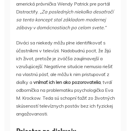
americká právnička Wendy Patrick pre portál
Distractify.
„Za posledných niekoľko desaťročí
sa tento koncept stal základom modernej
zábavy v domácnostiach po celom svete.“
Diváci sa niekedy môžu plne identifikovať s
účastníkmi v televízii. Nadobudnú pocit, že žijú
ich život, pretože je zväčša zaujímavejší a
vzrušujúcejší. Negatívne situácie nemusia riešiť
na vlastnú päsť, ale môžu k nim pristupovať z
diaľky a
vnímať ich len ako pozorovatelia
, tvrdí
odborníčka na problematiku psychologička Eva
M. Krockow. Teda sú schopní ťažiť zo životných
skúseností televíznych postáv bez ich fyzickej
angažovanosti.