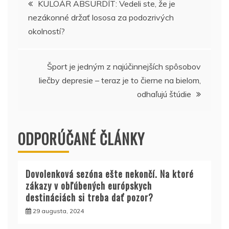
KULOÁR ABSURDÍT: Vedeli ste, že je
nezákonné držať lososa za podozrivých
v
okolností?
článku
Šport je jedným z najúčinnejších spôsobov
liečby depresie – teraz je to čierne na bielom,
odhaľujú štúdie
ODPORÚČANÉ ČLÁNKY
Dovolenková sezóna ešte nekončí. Na ktoré
zákazy v obľúbených európskych
destináciách si treba dať pozor?
29 augusta, 2024