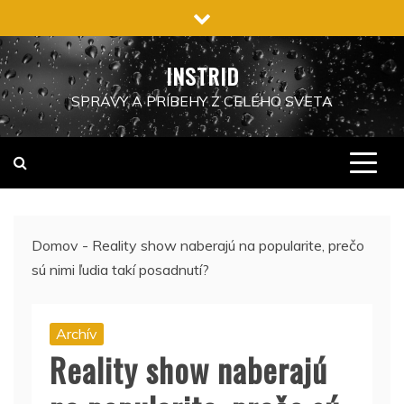
Preskočiť
na
obsah
INSTRID
SPRÁVY A PRÍBEHY Z CELÉHO SVETA
Domov
-
Reality show naberajú na popularite, prečo
sú nimi ľudia takí posadnutí?
Archív
Reality show naberajú