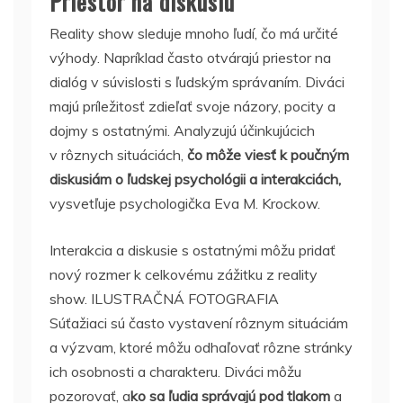
Priestor na diskusiu
Reality show sleduje mnoho ľudí, čo má určité
výhody. Napríklad často otvárajú priestor na
dialóg v súvislosti s ľudským správaním. Diváci
majú príležitosť zdieľať svoje názory, pocity a
dojmy s ostatnými. Analyzujú účinkujúcich
v rôznych situáciách,
čo môže viesť k poučným
diskusiám o ľudskej psychológii a interakciách,
vysvetľuje psychologička Eva M. Krockow.
Interakcia a diskusie s ostatnými môžu pridať
nový rozmer k celkovému zážitku z reality
show. ILUSTRAČNÁ FOTOGRAFIA
Súťažiaci sú často vystavení rôznym situáciám
a výzvam, ktoré môžu odhaľovať rôzne stránky
ich osobnosti a charakteru. Diváci môžu
pozorovať, a
ko sa ľudia správajú pod tlakom
a