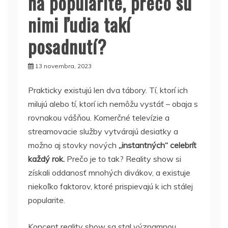
na popularite, prečo sú
nimi ľudia takí
posadnutí?
13 novembra, 2023
Prakticky existujú len dva tábory. Tí, ktorí ich
milujú alebo tí, ktorí ich nemôžu vystáť – obaja s
rovnakou vášňou. Komerčné televízie a
streamovacie služby vytvárajú desiatky a
možno aj stovky nových
„instantných“ celebrít
každý rok.
Prečo je to tak? Reality show si
získali oddanosť mnohých divákov, a existuje
niekoľko faktorov, ktoré prispievajú k ich stálej
popularite.
Koncept reality show sa stal významnou