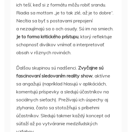
ich teší, keď si z formátu môžu robiť srandu.
Riadia sa mottom „je to tak zlé, až je to dobre“.
Necítia sa byť s postavami prepojení
a nezaujímajú sa o och osudy. Sú im na smiech.
Je to forma kritického prístupu
, ktorý reflektuje
schopnosť divákov vnímať a interpretovať
obsah v rôznych rovinách.
Ďalšou skupinou sú nadšenci.
Zvyčajne sú
fascinovaní sledovaním reality show
, aktívne
sa angažujú (napríklad hlasujú v aplikáciách,
komentujú príspevky a sledujú účastníkov na
sociálnych sieťach). Prežívajú ich úspechy aj
zlyhania, často sa stotožňujú s príbehmi
účastníkov. Sledujú takmer každý koncept od
súťaží až po vytváranie medziľudských
vzťahov.