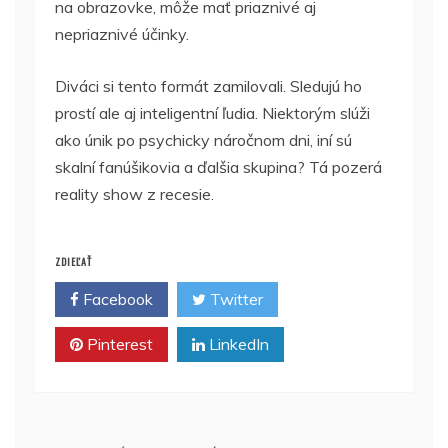
na obrazovke, môže mať priaznivé aj
nepriaznivé účinky.
Diváci si tento formát zamilovali. Sledujú ho
prostí ale aj inteligentní ľudia. Niektorým slúži
ako únik po psychicky náročnom dni, iní sú
skalní fanúšikovia a ďalšia skupina? Tá pozerá
reality show z recesie.
ZDIEĽAŤ
Facebook
Twitter
Pinterest
LinkedIn
Navigácia