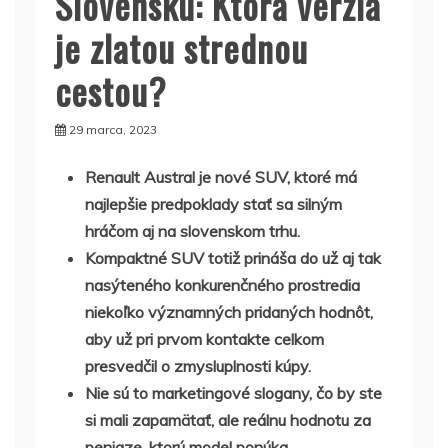
Slovensku: Ktorá verzia
je zlatou strednou
cestou?
29 marca, 2023
Renault Austral je nové SUV, ktoré má
najlepšie predpoklady stať sa silným
hráčom aj na slovenskom trhu.
Kompaktné SUV totiž prináša do už aj tak
nasýteného konkurenčného prostredia
niekoľko významných pridaných hodnôt,
aby už pri prvom kontakte celkom
presvedčil o zmysluplnosti kúpy.
Nie sú to marketingové slogany, čo by ste
si mali zapamätať, ale reálnu hodnotu za
peniaze, ktorú model ponúka.