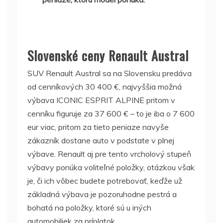
Slovenské ceny Renault Austral
SUV Renault Austral sa na Slovensku predáva
od cenníkových 30 400 €, najvyššia možná
výbava ICONIC ESPRIT ALPINE pritom v
cenníku figuruje za 37 600 € – to je iba o 7 600
eur viac, pritom za tieto peniaze navyše
zákazník dostane auto v podstate v plnej
výbave. Renault aj pre tento vrcholový stupeň
výbavy ponúka voliteľné položky, otázkou však
je, či ich vôbec budete potrebovať, keďže už
základná výbava je pozoruhodne pestrá a
bohatá na položky, ktoré sú u iných
automobiliek za príplatok.