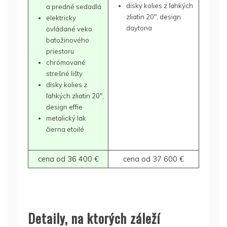
disky kolies z ľahkých
a predné sedadlá
zliatin 20″, design
elektricky
daytona
ovládané veko
batožinového
priestoru
chrómované
strešné lišty
disky kolies z
ľahkých zliatin 20″,
design effie
metalický lak
čierna etoilé
cena od 36 400 €
cena od 37 600 €
Detaily, na ktorých záleží