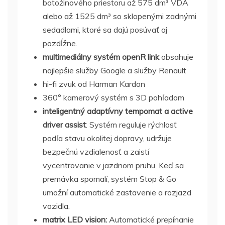
batožinového priestoru až 575 dm³ VDA
alebo až 1525 dm³ so sklopenými zadnými
sedadlami, ktoré sa dajú posúvať aj
pozdĺžne.
multimediálny systém openR link
obsahuje
najlepšie služby Google a služby Renault
hi-fi zvuk od Harman Kardon
360° kamerový systém s 3D pohľadom
inteligentný adaptívny tempomat a active
driver assist
: Systém reguluje rýchlosť
podľa stavu okolitej dopravy, udržuje
bezpečnú vzdialenosť a zaistí
vycentrovanie v jazdnom pruhu. Keď sa
premávka spomalí, systém Stop & Go
umožní automatické zastavenie a rozjazd
vozidla.
matrix LED vision:
Automatické prepínanie