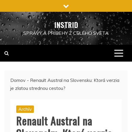
Preskočiť
na
obsah
INSTRID
SPRÁVY A PRÍBEHY Z CELÉHO SVETA
Domov
-
Renault Austral na Slovensku: Ktorá verzia
je zlatou strednou cestou?
Archív
Renault Austral na