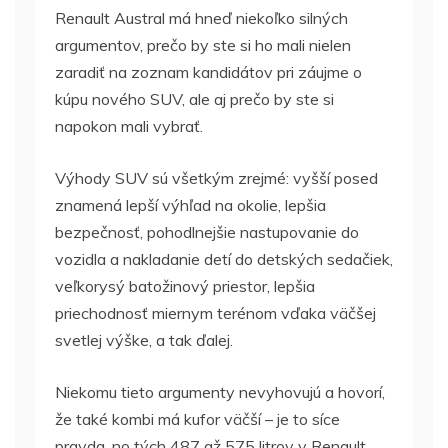
Renault Austral má hneď niekoľko silných
argumentov, prečo by ste si ho mali nielen
zaradiť na zoznam kandidátov pri záujme o
kúpu nového SUV, ale aj prečo by ste si
napokon mali vybrať.
Výhody SUV sú všetkým zrejmé: vyšší posed
znamená lepší výhľad na okolie, lepšia
bezpečnosť, pohodlnejšie nastupovanie do
vozidla a nakladanie detí do detských sedačiek,
veľkorysý batožinový priestor, lepšia
priechodnosť miernym terénom vďaka väčšej
svetlej výške, a tak ďalej.
Niekomu tieto argumenty nevyhovujú a hovorí,
že také kombi má kufor väčší – je to síce
pravda, no tých 487 až 575 litrov v Renault