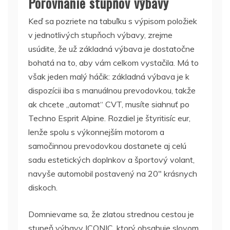
Porovnanie stupňov výbavy
Keď sa pozriete na tabuľku s výpisom položiek
v jednotlivých stupňoch výbavy, zrejme
usúdite, že už základná výbava je dostatočne
bohatá na to, aby vám celkom vystačila. Má to
však jeden malý háčik: základná výbava je k
dispozícii iba s manuálnou prevodovkou, takže
ak chcete „automat“ CVT, musíte siahnuť po
Techno Esprit Alpine. Rozdiel je štyritisíc eur,
lenže spolu s výkonnejším motorom a
samočinnou prevodovkou dostanete aj celú
sadu estetických doplnkov a športový volant,
navyše automobil postavený na 20″ krásnych
diskoch.
Domnievame sa, že zlatou strednou cestou je
stupeň výbavy ICONIC, ktorý obsahuje slovom