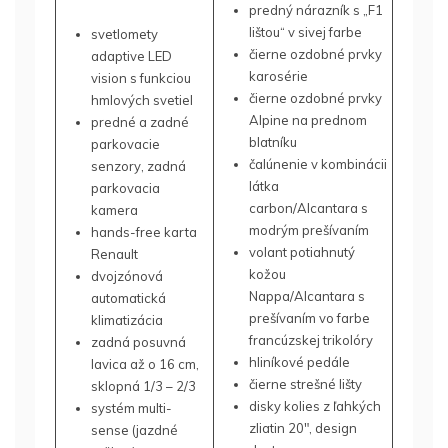
predný nárazník s „F1
lištou“ v sivej farbe
svetlomety
čierne ozdobné prvky
adaptive LED
karosérie
vision s funkciou
čierne ozdobné prvky
hmlových svetiel
Alpine na prednom
predné a zadné
blatníku
parkovacie
čalúnenie v kombinácii
senzory, zadná
látka
parkovacia
carbon/Alcantara s
kamera
modrým prešívaním
hands-free karta
volant potiahnutý
Renault
kožou
dvojzónová
Nappa/Alcantara s
automatická
prešívaním vo farbe
klimatizácia
francúzskej trikolóry
zadná posuvná
hliníkové pedále
lavica až o 16 cm,
čierne strešné lišty
sklopná 1/3 – 2/3
disky kolies z ľahkých
systém multi-
zliatin 20″, design
sense (jazdné