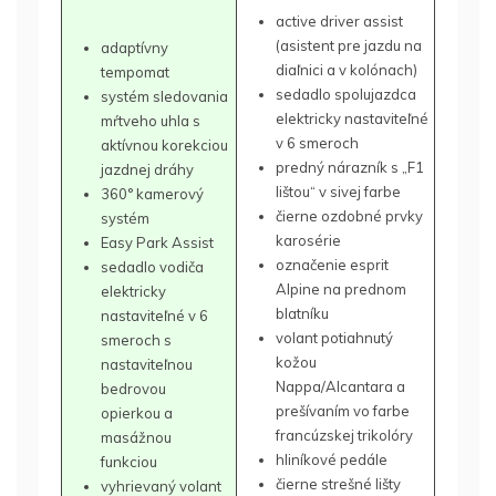
active driver assist
(asistent pre jazdu na
adaptívny
diaľnici a v kolónach)
tempomat
sedadlo spolujazdca
systém sledovania
elektricky nastaviteľné
mŕtveho uhla s
v 6 smeroch
aktívnou korekciou
predný nárazník s „F1
jazdnej dráhy
lištou“ v sivej farbe
360° kamerový
čierne ozdobné prvky
systém
karosérie
Easy Park Assist
označenie esprit
sedadlo vodiča
Alpine na prednom
elektricky
blatníku
nastaviteľné v 6
volant potiahnutý
smeroch s
kožou
nastaviteľnou
Nappa/Alcantara a
bedrovou
prešívaním vo farbe
opierkou a
francúzskej trikolóry
masážnou
hliníkové pedále
funkciou
čierne strešné lišty
vyhrievaný volant