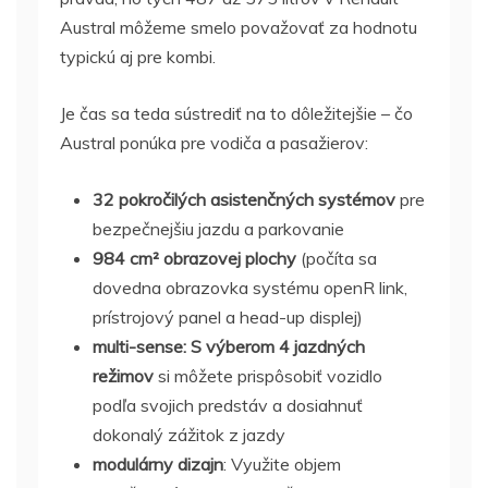
Austral môžeme smelo považovať za hodnotu
typickú aj pre kombi.
Je čas sa teda sústrediť na to dôležitejšie – čo
Austral ponúka pre vodiča a pasažierov:
32 pokročilých asistenčných systémov
pre
bezpečnejšiu jazdu a parkovanie
984 cm² obrazovej plochy
(počíta sa
dovedna obrazovka systému openR link,
prístrojový panel a head-up displej)
multi-sense: S výberom 4 jazdných
režimov
si môžete prispôsobiť vozidlo
podľa svojich predstáv a dosiahnuť
dokonalý zážitok z jazdy
modulárny dizajn
: Využite objem