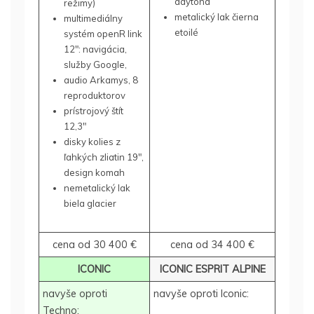
daytona
režimy)
metalický lak čierna
multimediálny
etoilé
systém openR link
12″: navigácia,
služby Google,
audio Arkamys, 8
reproduktorov
prístrojový štít
12,3″
disky kolies z
ľahkých zliatin 19″,
design komah
nemetalický lak
biela glacier
cena od 30 400 €
cena od 34 400 €
ICONIC
ICONIC ESPRIT ALPINE
navyše oproti
navyše oproti Iconic:
Techno: