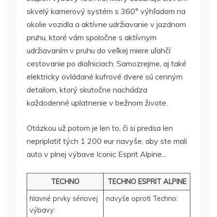
skvelý kamerový systém s 360° výhľadom na
okolie vozidla a aktívne udržiavanie v jazdnom
pruhu, ktoré vám spoločne s aktívnym
udržiavaním v pruhu do veľkej miere uľahčí
cestovanie po diaľniciach. Samozrejme, aj také
elektricky ovládané kufrové dvere sú cenným
detailom, ktorý skutočne nachádza
každodenné uplatnenie v bežnom živote.
Otázkou už potom je len to, či si predsa len
nepriplatiť tých 1 200 eur navyše, aby ste mali
auto v plnej výbave Iconic Esprit Alpine…
TECHNO
TECHNO ESPRIT ALPINE
hlavné prvky sériovej
navyše oproti Techno:
výbavy: