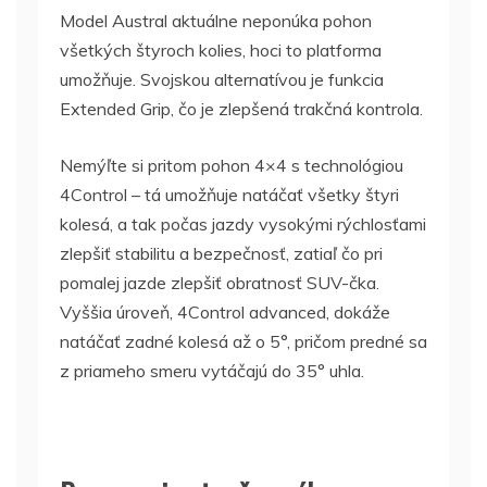
Model Austral aktuálne neponúka pohon
všetkých štyroch kolies, hoci to platforma
umožňuje. Svojskou alternatívou je funkcia
Extended Grip, čo je zlepšená trakčná kontrola.
Nemýľte si pritom pohon 4×4 s technológiou
4Control – tá umožňuje natáčať všetky štyri
kolesá, a tak počas jazdy vysokými rýchlosťami
zlepšiť stabilitu a bezpečnosť, zatiaľ čo pri
pomalej jazde zlepšiť obratnosť SUV-čka.
Vyššia úroveň, 4Control advanced, dokáže
natáčať zadné kolesá až o 5°, pričom predné sa
z priameho smeru vytáčajú do 35° uhla.