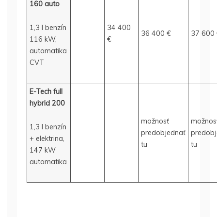
160 auto
1,3 l benzín
34 400
36 400 €
37 600
116 kW,
€
automatika
CVT
E-Tech full
hybrid 200
možnosť
možnos
1,3 l benzín
predobjednať
predobj
+ elektrina,
tu
tu
147 kW
automatika