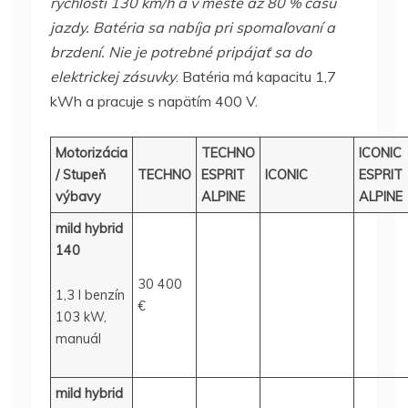
rýchlosti 130 km/h a v meste až 80 % času
jazdy. Batéria sa nabíja pri spomaľovaní a
brzdení. Nie je potrebné pripájať sa do
elektrickej zásuvky
. Batéria má kapacitu 1,7
kWh a pracuje s napätím 400 V.
Motorizácia
TECHNO
ICONIC
/ Stupeň
TECHNO
ESPRIT
ICONIC
ESPRIT
výbavy
ALPINE
ALPINE
mild hybrid
140
30 400
1,3 l benzín
€
103 kW,
manuál
mild hybrid