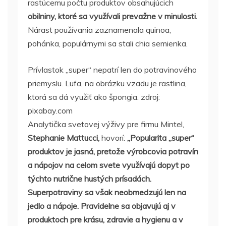
rastúcemu počtu produktov obsahujúcich
obilniny, ktoré sa využívali prevažne v minulosti.
Nárast používania zaznamenala quinoa,
pohánka, populárnymi sa stali chia semienka.
Prívlastok „super“ nepatrí len do potravinového
priemyslu. Lufa, na obrázku vzadu je rastlina,
ktorá sa dá využiť ako špongia. zdroj:
pixabay.com
Analytička svetovej výživy pre firmu Mintel,
Stephanie Mattucci,
hovorí:
„Popularita „super“
produktov je jasná, pretože výrobcovia potravín
a nápojov na celom svete využívajú dopyt po
týchto nutrične hustých prísadách.
Superpotraviny sa však neobmedzujú len na
jedlo a nápoje. Pravidelne sa objavujú aj v
produktoch pre krásu, zdravie a hygienu a v