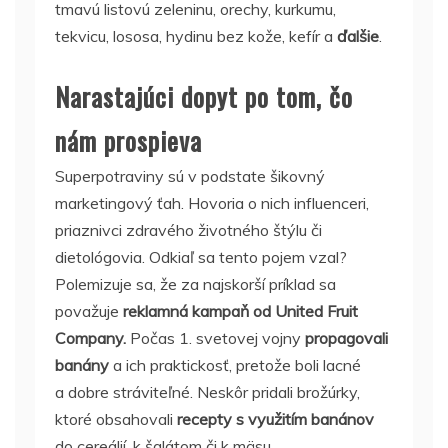
tmavú listovú zeleninu, orechy, kurkumu,
tekvicu, lososa, hydinu bez kože, kefír a
ďalšie
.
Narastajúci dopyt po tom, čo
nám prospieva
Superpotraviny sú v podstate šikovný
marketingový ťah. Hovoria o nich influenceri,
priaznivci zdravého životného štýlu či
dietológovia. Odkiaľ sa tento pojem vzal?
Polemizuje sa, že za najskorší príklad sa
považuje
reklamná kampaň od United Fruit
Company.
Počas 1. svetovej vojny
propagovali
banány
a ich praktickosť, pretože boli lacné
a dobre stráviteľné. Neskôr pridali brožúrky,
ktoré obsahovali
recepty s využitím banánov
do cereálií, k šalátom či k mäsu.