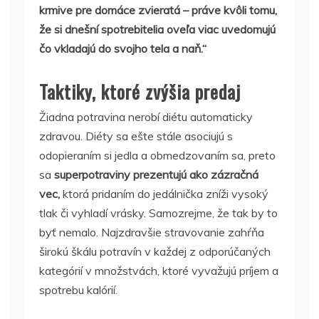
krmive pre domáce zvieratá – práve kvôli tomu,
že si dnešní spotrebitelia oveľa viac uvedomujú
čo vkladajú do svojho tela a naň.“
Taktiky, ktoré zvýšia predaj
Žiadna potravina nerobí diétu automaticky
zdravou. Diéty sa ešte stále asociujú s
odopieraním si jedla a obmedzovaním sa, preto
sa
superpotraviny prezentujú ako zázračná
vec,
ktorá pridaním do jedálnička zníži vysoký
tlak či vyhladí vrásky. Samozrejme, že tak by to
byť nemalo. Najzdravšie stravovanie zahŕňa
širokú škálu potravín v každej z odporúčaných
kategórií v množstvách, ktoré vyvažujú príjem a
spotrebu kalórií.