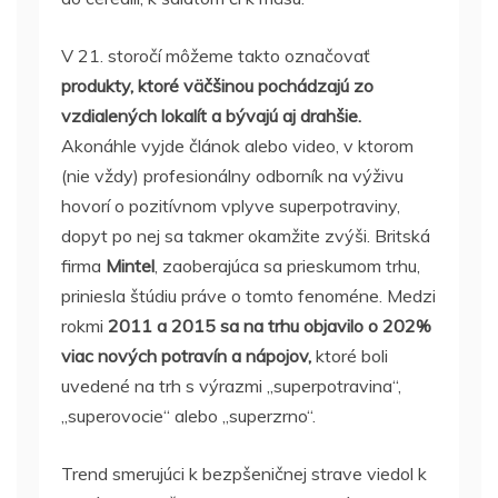
V 21. storočí môžeme takto označovať
produkty, ktoré väčšinou pochádzajú zo
vzdialených lokalít a bývajú aj drahšie.
Akonáhle vyjde článok alebo video, v ktorom
(nie vždy) profesionálny odborník na výživu
hovorí o pozitívnom vplyve superpotraviny,
dopyt po nej sa takmer okamžite zvýši. Britská
firma
Mintel
, zaoberajúca sa prieskumom trhu,
priniesla štúdiu práve o tomto fenoméne. Medzi
rokmi
2011 a 2015 sa na trhu objavilo o 202%
viac nových potravín a nápojov,
ktoré boli
uvedené na trh s výrazmi „superpotravina“,
„superovocie“ alebo „superzrno“.
Trend smerujúci k bezpšeničnej strave viedol k