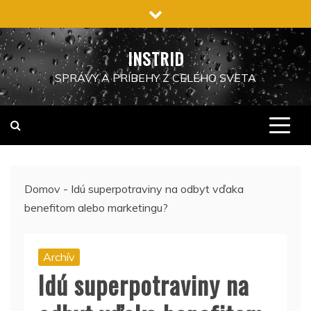
Preskočiť
na
obsah
INSTRID
SPRÁVY A PRÍBEHY Z CELÉHO SVETA
Domov
-
Idú superpotraviny na odbyt vďaka
benefitom alebo marketingu?
Archív
Idú superpotraviny na