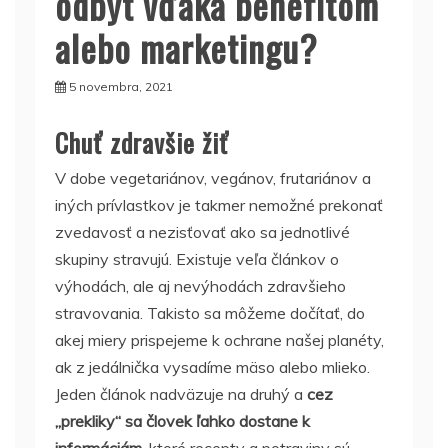
odbyt vďaka benefitom
alebo marketingu?
5 novembra, 2021
Chuť zdravšie žiť
V dobe vegetariánov, vegánov, frutariánov a
iných prívlastkov je takmer nemožné prekonať
zvedavosť a nezisťovať ako sa jednotlivé
skupiny stravujú. Existuje veľa článkov o
výhodách, ale aj nevýhodách zdravšieho
stravovania. Takisto sa môžeme dočítať, do
akej miery prispejeme k ochrane našej planéty,
ak z jedálnička vysadíme mäso alebo mlieko.
Jeden článok nadväzuje na druhý a
cez
„prekliky“ sa človek ľahko dostane k