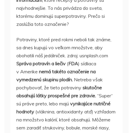
informáciám
, ktoré recepty a potraviny sú
najvhodnejšie. To nás privádza do sveta,
ktorému dominujú superpotraviny. Prečo si
zaslúžia toto označenie?
Potraviny, ktoré pred rokmi neboli tak známe,
sa dnes kupujú vo veľkom množstve, aby
obohatili náš jedálniček. zdroj: usnplash.com
Správa potravín a liečiv
(
FDA
) sídliaca
v Amerike
nemá takéto označenie na
vymedzenú skupinu plodín.
Netreba však
pochybovať, že tieto potraviny
skutočne
obsahujú látky prospešné pre zdravie.
“Super“
sú práve preto, lebo majú
vynikajúce nutričné ​​
hodnoty
(vláknina, antioxidanty atď) vzhľadom
na množstvo kalórií, ktoré obsahujú. Môžeme
sem zaradiť strukoviny, bobule, morské riasy,