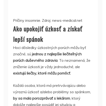
Príčiny insomnie. Zdroj: news-medical.net
Ako upokojiť úzkosť a získať
lepší spánok
Hoci dôsledky úzkostných porúch môžu byť
značné, sú
jednou
z najlepšie liečiteľných
porúch duševného zdravia
. To neznamená, že
zníženie úzkosti je vždy jednoduché, ale
existujú liečby, ktoré môžu pomôcť
.
Každá osoba, ktorá má pretrvávajúcu alebo
výraznú úzkosť a/alebo problémy so spánkom,
by sa mala porozprávať s lekárom
, ktorý
dokáže najlepšie posúdiť jej situáciu a