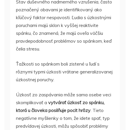
Stav duševného nadmerného vzrušenia, často
poznačený obavami je identifikovaný ako
kľúčový faktor nespavosti. Ľudia s úzkostnými
poruchami majú sklon k vyššej reaktivite
spánku, čo znamená, že majú oveľa väčšiu
pravdepodobnosť problémov so spánkom, keď
čelia stresu.
Ťažkosti so spánkom boli zistené u ľudí s
rôznymi typmi úzkosti vrátane generalizovanej
úzkostnej poruchy.
Úzkosť zo zaspávania môže sama osebe veci
skomplikovať a
vytvárať úzkosť zo spánku,
ktorá u človeka posilňuje pocit hrôzy
. Tieto
negatívne myšlienky o tom, že idete spať, typ
predvídavej úzkosti, môžu spôsobiť problémy