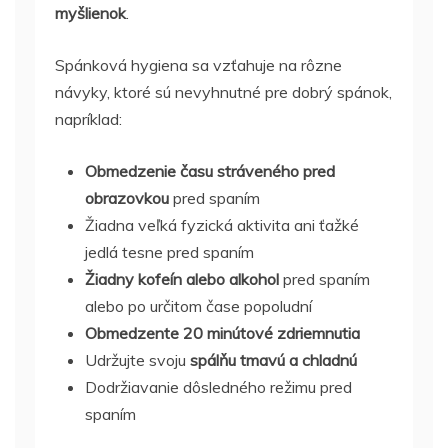
myšlienok
.
Spánková hygiena sa vzťahuje na rôzne
návyky, ktoré sú nevyhnutné pre dobrý spánok,
napríklad:
Obmedzenie času stráveného pred
obrazovkou
pred spaním
Žiadna veľká fyzická aktivita ani ťažké
jedlá tesne pred spaním
Žiadny kofeín alebo alkohol
pred spaním
alebo po určitom čase popoludní
Obmedzente 20 minútové zdriemnutia
Udržujte svoju
spálňu tmavú a chladnú
Dodržiavanie dôsledného režimu pred
spaním