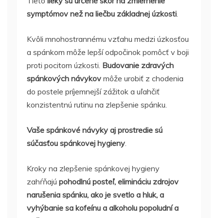
Tieto
lieky sú určené skôr na zmiernenie
symptómov než na liečbu základnej úzkosti
.
Kvôli mnohostrannému vzťahu medzi úzkosťou
a spánkom môže lepší odpočinok pomôcť v boji
proti pocitom úzkosti.
Budovanie zdravých
spánkových návykov
môže urobiť z chodenia
do postele príjemnejší zážitok a uľahčiť
konzistentnú rutinu na zlepšenie spánku.
Vaše spánkové návyky aj prostredie sú
súčasťou spánkovej hygieny
.
Kroky na zlepšenie spánkovej hygieny
zahŕňajú
pohodlnú posteľ, elimináciu zdrojov
narušenia spánku, ako je svetlo a hluk, a
vyhýbanie sa kofeínu a alkoholu popoludní a