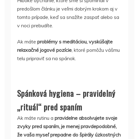
Hlboké dýchanie, ktoré sme si spomínali v
predošlom článku je veľmi dobrým krokom aj v
tomto prípade, keď sa snažíte zaspať alebo sa
v noci prebudíte.
Ak máte
problémy s meditáciou, vyskúšajte
relaxačné jogové pozície
, ktoré pomôžu vášmu
telu pripraviť sa na spánok.
Spánková hygiena – pravidelný
„rituál“ pred spaním
Ak máte rutinu a
pravidelne absolvujete svoje
zvyky pred spaním, je menej pravdepodobné,
že vaša myseľ prepadne do špirály úzkostných