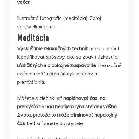
večer
.
Ilustračná fotografia (meditácia). Zdroj:
verywellmind.com
Meditácia
Vyskúšanie relaxačných techník
môže pomôcť
identifikovať spôsoby, ako sa zbaviť úzkosti a
uľahčiť rýchle a pokojné zaspávanie
. Relaxačné
cvičenia môžu prerušiť cyklus obáv a
premýšľania.
Môžete si tiež skúsiť
naplánovať čas, na
premýšľanie nad nepríjemnými sférami vášho
života, pretože to môže eliminovať nepokojný
čas
, keď si ľahnete do postele.