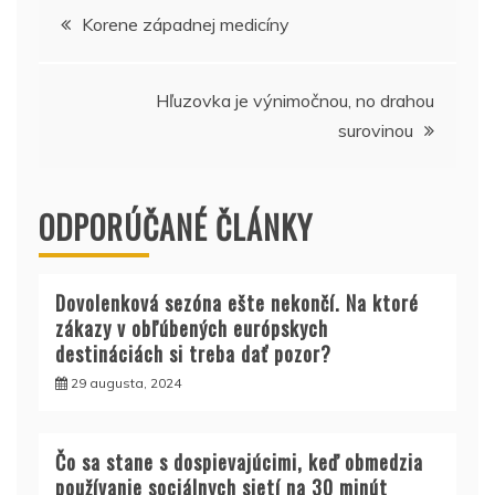
Navigácia
Korene západnej medicíny
v
Hľuzovka je výnimočnou, no drahou
článku
surovinou
ODPORÚČANÉ ČLÁNKY
Dovolenková sezóna ešte nekončí. Na ktoré
zákazy v obľúbených európskych
destináciách si treba dať pozor?
29 augusta, 2024
Čo sa stane s dospievajúcimi, keď obmedzia
používanie sociálnych sietí na 30 minút