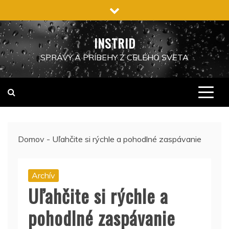
Preskočiť
na
obsah
INSTRID
SPRÁVY A PRÍBEHY Z CELÉHO SVETA
Domov
-
Uľahčite si rýchle a pohodlné zaspávanie
Archív
Uľahčite si rýchle a
pohodlné zaspávanie