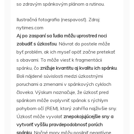
so zdravým spánkovým plánom a rutinou.
Ilustračná fotografia (nespavosť). Zdroj:
nytimes.com
Aj po zaspaní sa ľudia môžu uprostred noci
zobudiť s úzkosťou
. Návrat do postele môže
byť problém, ak ich myseľ opäť začne pretekať
s obavami. To môže viesť k fragmentácii
spánku, čo
znižuje kvantitu aj kvalitu ich spánku
.
Boli nájdené súvislosti medzi úzkostnými
poruchami a zmenami v spánkových cykloch
človeka. Výskum naznačuje, že úzkosť pred
spánkom môže ovplyvniť spánok s rýchlym
pohybom očí (REM), ktorý zahŕňa najživšie sny.
Úzkosť môže vyvolať
znepokojujúcejšie sny a
vytvoriť vyššiu pravdepodobnosť porúch
spánku
. Nočné mory môžu posilniť negatívne