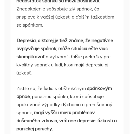
nedostatok spánku sa môžu posilňovať
.
Znepokojenie spôsobuje zlý spánok, čo
prispieva k väčšej úzkosti a ďalším ťažkostiam
so spánkom.
Depresia, o ktorej je tiež známe, že negatívne
ovplyvňuje spánok, môže situáciu ešte viac
skomplikovať
a vytvárať ďalšie prekážky pre
kvalitný spánok u ľudí, ktorí majú depresiu aj
úzkosť.
Zistilo sa, že ľudia s obštrukčným
spánkovým
apnoe
, poruchou spánku, ktorá spôsobuje
opakované výpadky dýchania a prerušovaný
spánok,
majú vyššiu mieru problémov
duševného zdravia, vrátane depresie, úzkosti a
panickej poruchy
.