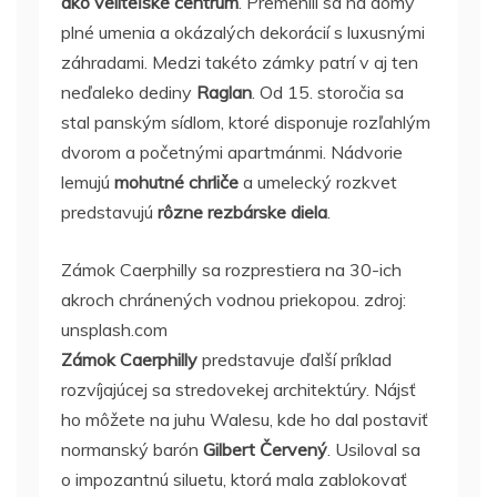
ako veliteľské centrum
. Premenili sa na domy
plné umenia a okázalých dekorácií s luxusnými
záhradami. Medzi takéto zámky patrí v aj ten
neďaleko dediny
Raglan
. Od 15. storočia sa
stal panským sídlom, ktoré disponuje rozľahlým
dvorom a početnými apartmánmi. Nádvorie
lemujú
mohutné chrliče
a umelecký rozkvet
predstavujú
rôzne rezbárske diela
.
Zámok Caerphilly sa rozprestiera na 30-ich
akroch chránených vodnou priekopou. zdroj:
unsplash.com
Zámok Caerphilly
predstavuje ďalší príklad
rozvíjajúcej sa stredovekej architektúry. Nájsť
ho môžete na juhu Walesu, kde ho dal postaviť
normanský barón
Gilbert Červený
. Usiloval sa
o impozantnú siluetu, ktorá mala zablokovať