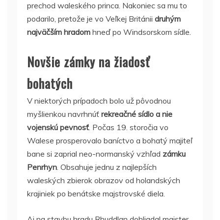
prechod waleského princa. Nakoniec sa mu to
podarilo, pretože je vo Veľkej Británii
druhým
najväčším hradom
hneď po Windsorskom sídle.
Novšie zámky na žiadosť
bohatých
V niektorých prípadoch bolo už pôvodnou
myšlienkou navrhnúť
rekreačné sídlo a nie
vojenskú pevnosť
. Počas 19. storočia vo
Walese prosperovalo baníctvo a bohatý majiteľ
bane si zaprial neo-normanský vzhľad
zámku
Penrhyn
. Obsahuje jednu z najlepších
waleských zbierok obrazov od holandských
krajiniek po benátske majstrovské diela.
Aj na stavbu hradu Rhuddlan dohliadal majster