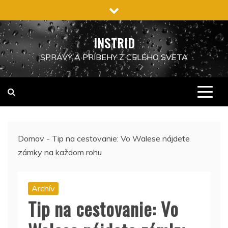
Preskočiť
na
obsah
INSTRID
SPRÁVY A PRÍBEHY Z CELÉHO SVETA
Domov
-
Tip na cestovanie: Vo Walese nájdete
zámky na každom rohu
Archív
Tip na cestovanie: Vo