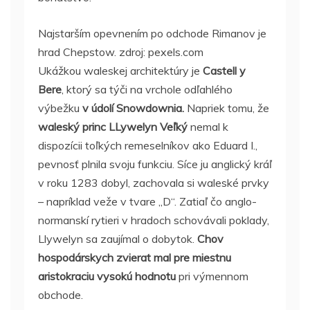
Najstarším opevnením po odchode Rimanov je
hrad Chepstow. zdroj: pexels.com
Ukážkou waleskej architektúry je
Castell y
Bere
, ktorý sa týči na vrchole odľahlého
výbežku
v údolí Snowdownia.
Napriek tomu, že
waleský princ
LLywelyn Veľký
nemal k
dispozícii toľkých remeselníkov ako Eduard I.,
pevnosť plnila svoju funkciu. Síce ju anglický kráľ
v roku 1283 dobyl, zachovala si waleské prvky
– napríklad veže v tvare „D“. Zatiaľ čo anglo-
normanskí rytieri v hradoch schovávali poklady,
Llywelyn sa zaujímal o dobytok.
Chov
hospodárskych zvierat mal pre miestnu
aristokraciu vysokú hodnotu
pri výmennom
obchode.