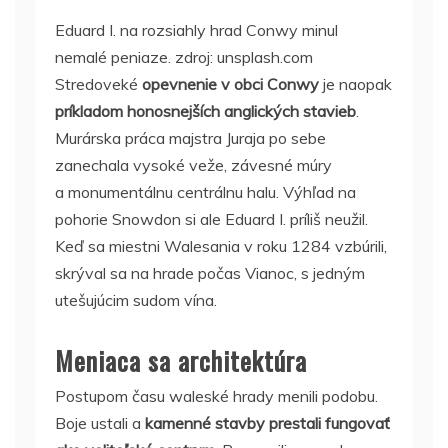
Eduard I. na rozsiahly hrad Conwy minul
nemalé peniaze. zdroj: unsplash.com
Stredoveké
opevnenie v obci Conwy
je naopak
príkladom honosnejších anglických stavieb
.
Murárska práca majstra Juraja po sebe
zanechala vysoké veže, závesné múry
a monumentálnu centrálnu halu. Výhľad na
pohorie Snowdon si ale Eduard I. príliš neužil.
Keď sa miestni Walesania v roku 1284 vzbúrili,
skrýval sa na hrade počas Vianoc, s jedným
utešujúcim sudom vína.
Meniaca sa architektúra
Postupom času waleské hrady menili podobu.
Boje ustali a
kamenné stavby prestali fungovať