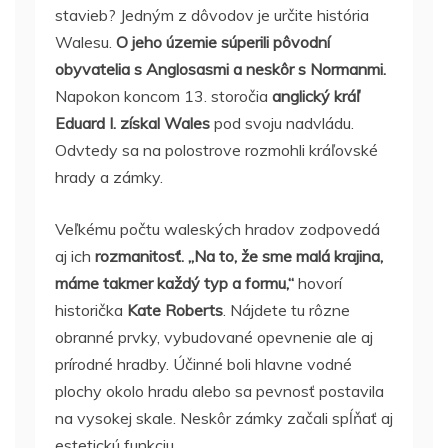
stavieb? Jedným z dôvodov je určite história
Walesu.
O jeho územie súperili pôvodní
obyvatelia s Anglosasmi a neskôr s Normanmi.
Napokon koncom 13. storočia
anglický kráľ
Eduard I. získal Wales
pod svoju nadvládu.
Odvtedy sa na polostrove rozmohli kráľovské
hrady a zámky.
Veľkému počtu waleských hradov zodpovedá
aj ich
rozmanitosť. „Na to, že sme malá krajina,
máme takmer každý typ a formu,“
hovorí
historička
Kate Roberts
. Nájdete tu rôzne
obranné prvky, vybudované opevnenie ale aj
prírodné hradby. Účinné boli hlavne vodné
plochy okolo hradu alebo sa pevnosť postavila
na vysokej skale. Neskôr zámky začali spĺňať aj
estetickú funkciu.