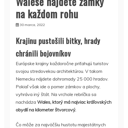
Walese nájdete zámky
na každom rohu
30 marca, 2022
Krajinu pustošili bitky, hrady
chránili bojovníkov
Európske krajiny každoročne priťahujú turistov
svojou stredovekou architektúrou. V takom
Nemecku nájdete dohromady 25 000 hradov.
Pokiaľ však ide o pomer zámkov a plochy,
vyhráva iný štát. Na vrchole rebríčka sa
nachádza
Wales, ktorý má najviac kráľovských
obydlí na kilometer štvorcový.
Čo môže za najväčšiu hustotu majestátnych