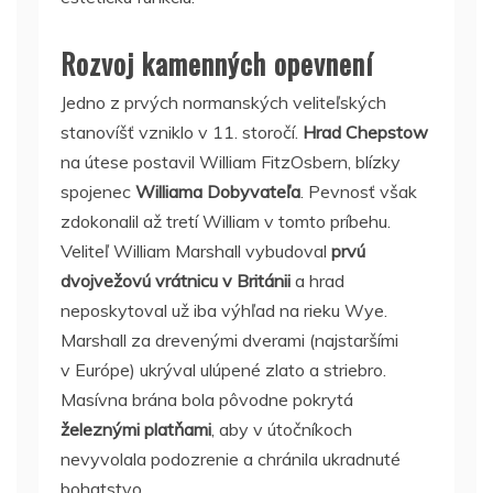
Rozvoj kamenných opevnení
Jedno z prvých normanských veliteľských
stanovíšť vzniklo v 11. storočí.
Hrad Chepstow
na útese postavil William FitzOsbern, blízky
spojenec
Williama Dobyvateľa
. Pevnosť však
zdokonalil až tretí William v tomto príbehu.
Veliteľ William Marshall vybudoval
prvú
dvojvežovú vrátnicu v Británii
a hrad
neposkytoval už iba výhľad na rieku Wye.
Marshall za drevenými dverami (najstaršími
v Európe) ukrýval ulúpené zlato a striebro.
Masívna brána bola pôvodne pokrytá
železnými platňami
, aby v útočníkoch
nevyvolala podozrenie a chránila ukradnuté
bohatstvo.