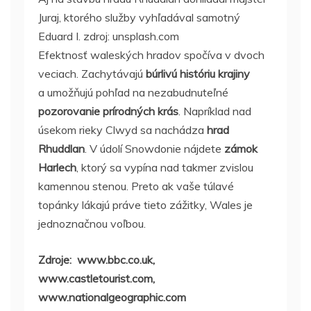
Juraj, ktorého služby vyhľadával samotný
Eduard I. zdroj: unsplash.com
Efektnosť waleských hradov spočíva v dvoch
veciach. Zachytávajú
búrlivú históriu krajiny
a umožňujú pohľad na nezabudnuteľné
pozorovanie prírodných krás
. Napríklad nad
úsekom rieky Clwyd sa nachádza
hrad
Rhuddlan
. V údolí Snowdonie nájdete
zámok
Harlech
, ktorý sa vypína nad takmer zvislou
kamennou stenou. Preto ak vaše túlavé
topánky lákajú práve tieto zážitky, Wales je
jednoznačnou voľbou.
Zdroje: www.bbc.co.uk,
www.castletourist.com,
www.nationalgeographic.com