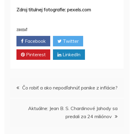
Zdroj titulnej fotografie: pexels.com
ZDIEĽAŤ
Facebook
Twitter
Pinterest
LinkedIn
Navigácia
Čo robiť a ako nepodľahnúť panike z inflácie?
v
Aktuálne: Jean B. S. Chardinové Jahody sa
článku
predali za 24 miliónov