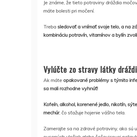
Je známe, že tieto potraviny dráždia močov
máte bolesti pri močení.
Treba
sledovať a vnímať svoje telo, a na z
kombináciu potravín, vitamínov a bylín zvol
Vylúčte zo stravy látky dráž
Ak máte
opakované problémy s týmito infek
sa mali rozhodne vyhnúť!
Kofeín, alkohol, korenené jedlo, nikotín, s
mechúr
, čo sťažuje hojenie vášho tela.
Zamerajte sa na zdravé potraviny, ako sú
ovsených vločiek alebo šošovicovej polievk