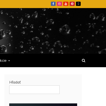
kcie
Hľadať