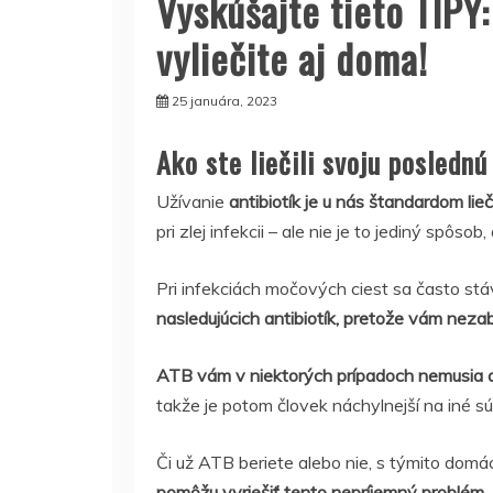
Vyskúšajte tieto TIPY
vyliečite aj doma!
25 januára, 2023
Ako ste liečili svoju posledn
Užívanie
antibiotík je u nás štandardom lie
pri zlej infekcii – ale nie je to jediný spôsob
Pri infekciách močových ciest sa často st
nasledujúcich antibiotík, pretože vám neza
ATB vám v niektorých prípadoch nemusia a
takže je potom človek náchylnejší na iné sú
Či už ATB beriete alebo nie, s týmito dom
pomôžu vyriešiť tento nepríjemný problém
.