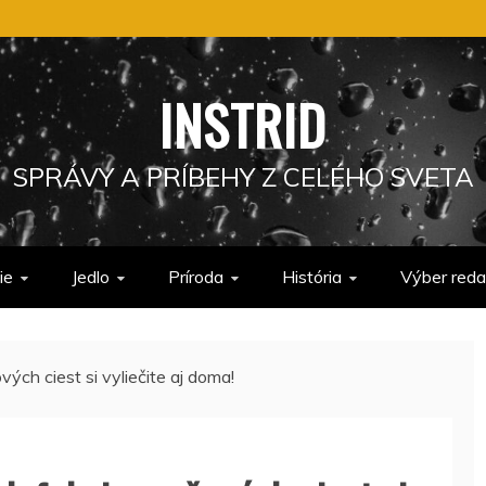
INSTRID
SPRÁVY A PRÍBEHY Z CELÉHO SVETA
ie
Jedlo
Príroda
História
Výber reda
ých ciest si vyliečite aj doma!