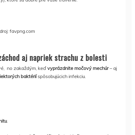
Zdroj: favpng.com
áchod aj napriek strachu z bolesti
tivé, no zakaždým, keď
vyprázdnite močový mechúr
– aj
iektorých baktérií
spôsobujúcich infekciu.
nitu
.