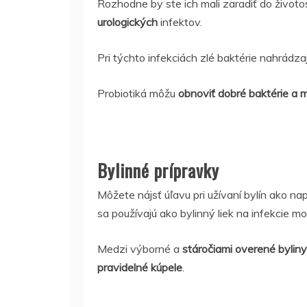
Rozhodne by ste ich mali zaradiť do životo
urologických
infektov.
Pri týchto infekciách zlé baktérie nahrádza
Probiotiká môžu
obnoviť dobré baktérie a m
Bylinné prípravky
Môžete nájsť úľavu pri užívaní bylín ako nap
sa používajú ako bylinný liek na infekcie m
Medzi výborné a
stáročiami overené byliny 
pravidelné kúpele
.