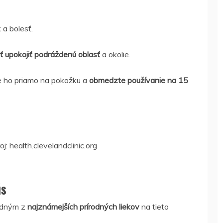
 a bolesť.
 upokojiť podráždenú oblasť
a okolie.
te ho priamo na pokožku a
obmedzte používanie na 15
: health.clevelandclinic.org
ús
jedným z
najznámejších prírodných liekov
na tieto