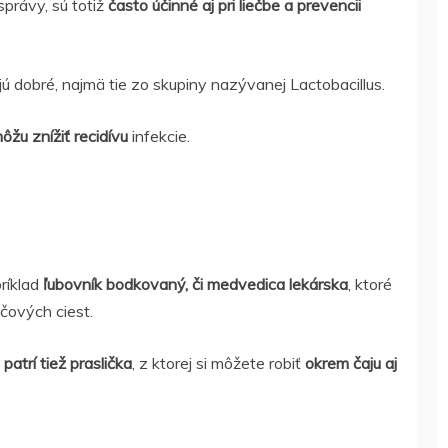
správy, sú totiž
často účinné aj pri liečbe a prevencii
jú dobré, najmä tie zo skupiny nazývanej Lactobacillus.
ôžu znížiť recidívu
infekcie.
ríklad
ľubovník bodkovaný, či medvedica lekárska
, ktoré
očových ciest.
patrí tiež praslička
, z ktorej si môžete robiť
okrem čaju aj