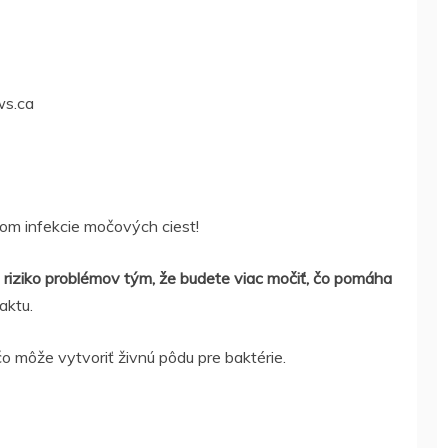
ws.ca
om infekcie močových ciest!
ť riziko problémov tým, že budete viac močiť, čo pomáha
aktu.
o môže vytvoriť živnú pôdu pre baktérie.