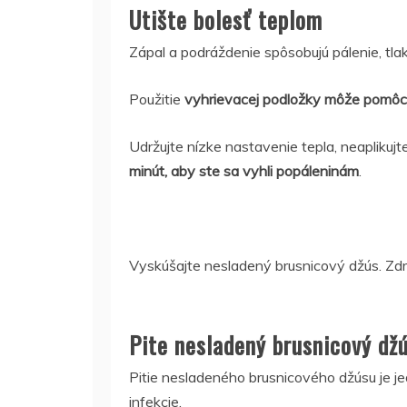
Utište bolesť teplom
Zápal a podráždenie spôsobujú pálenie, tlak
Použitie
vyhrievacej podložky môže pomôcť
Udržujte nízke nastavenie tepla, neaplikuj
minút, aby ste sa vyhli popáleninám
.
Vyskúšajte nesladený brusnicový džús. Zdroj
Pite nesladený brusnicový dž
Pitie nesladeného brusnicového džúsu je 
infekcie.