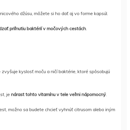
icového džúsu, môžete si ho dať aj vo forme kapsúl.
ať priľnutiu baktérií v močových cestách
.
 zvyšuje kyslosť moču a ničí baktérie, ktoré spôsobujú
t, je
nárast tohto vitamínu v tele veľmi nápomocný
.
est, možno sa budete chcieť vyhnúť citrusom alebo iným