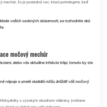
ý mechúr, čo je posledná vec, ktorú potrebujete, keď
áklade vašich osobných skúsenosti, sa rozhodnite akú
íte
.
diace močový mechúr
ciami, alebo vás aktuálne infekcia trápi, tomuto by ste
ýtené nápoje a umelé sladidlá môžu dráždiť váš močový
 uhľohydráty s vysokým obsahom vlákniny (vrátane
y), ktoré sú dobré pre vaše trávenie.