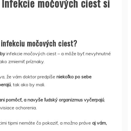
: Infekcie močových ciest si
ú infekciu močových ciest?
čby
infekcie močových ciest – a môže byť nevyhnutné
, ako zmierniť príznaky.
áva, že vám doktor predpíše
niekoľko po sebe
berajú
, tak ako by mali.
ni pomôcť, a navyše ľudský organizmus vyčerpajú
,
visiace ochorenia.
ácimi tipmi nemáte čo pokaziť, a možno práve
aj vám,