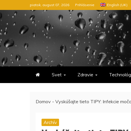
Preskočiť
piatok, august 07, 2026
Prihlásenie
English (UK)
na
obsah
Svet
Zdravie
Technológ
Domov
-
Vyskúšajte tieto TIPY: Infekcie močov
Archív