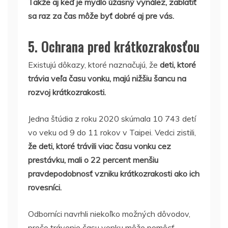
Takže aj keď je mydlo úžasný vynález, zablatiť
sa raz za čas môže byť dobré aj pre vás.
5. Ochrana pred krátkozrakosťou
Existujú dôkazy, ktoré naznačujú, že
deti, ktoré
trávia veľa času vonku, majú nižšiu šancu na
rozvoj krátkozrakosti.
Jedna štúdia z roku 2020 skúmala 10 743 detí
vo veku od 9 do 11 rokov v Taipei. Vedci zistili,
že deti, ktoré trávili viac času vonku cez
prestávku, mali o 22 percent menšiu
pravdepodobnosť vzniku krátkozrakosti ako ich
rovesníci.
Odborníci navrhli niekoľko možných dôvodov,
prečo trávenie času vonku môže pomôcť