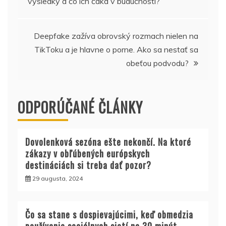
výsledky a čo ich čaká v budúcnosti?
článku
Deepfake zažíva obrovský rozmach nielen na
TikToku a je hlavne o porne. Ako sa nestať sa
obeťou podvodu?
ODPORÚČANÉ ČLÁNKY
Dovolenková sezóna ešte nekončí. Na ktoré
zákazy v obľúbených európskych
destináciách si treba dať pozor?
29 augusta, 2024
Čo sa stane s dospievajúcimi, keď obmedzia