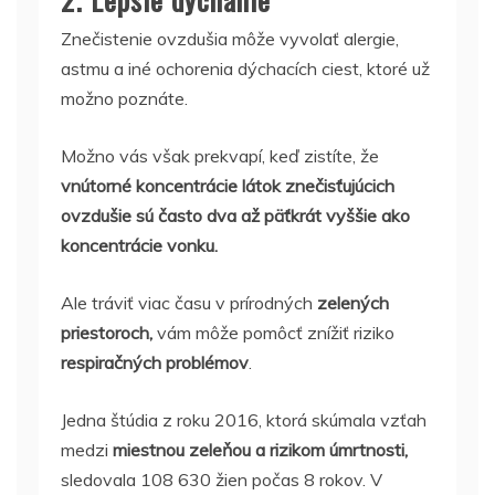
Znečistenie ovzdušia môže vyvolať alergie,
astmu a iné ochorenia dýchacích ciest, ktoré už
možno poznáte.
Možno vás však prekvapí, keď zistíte, že
vnútorné koncentrácie látok znečisťujúcich
ovzdušie sú často dva až päťkrát vyššie ako
koncentrácie vonku.
Ale tráviť viac času v prírodných
zelených
priestoroch,
vám môže pomôcť znížiť riziko
respiračných problémov
.
Jedna štúdia z roku 2016, ktorá skúmala vzťah
medzi
miestnou zeleňou a rizikom úmrtnosti,
sledovala 108 630 žien počas 8 rokov. V