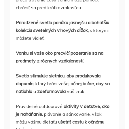
chrániť sa pred krátkozrakosťou:
Prirodzené svetlo ponúka jasnejšiu a bohatšiu
kolekciu svetelných vlnových dĺžok,
s ktorými
môžete vidieť.
Vonku si vaše oko precvičí pozeranie sa na
predmety z rôznych vzdialeností.
Svetlo stimuluje sietnicu, aby produkovala
dopamín,
ktorý bráni vašej
očnej buľve, aby sa
natiahla
a
zdeformovala
váš zrak.
Pravidelné outdoorové
aktivity v detstve, ako
je naháňanie,
plávanie a sánkovanie, však
môžu vášmu dieťaťu
ušetriť cestu k očnému