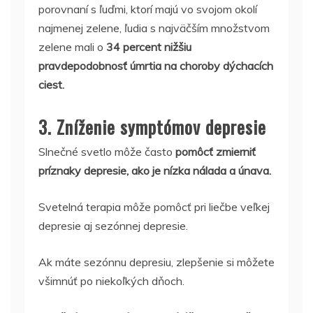
porovnaní s ľuďmi, ktorí majú vo svojom okolí
najmenej zelene, ľudia s najväčším množstvom
zelene mali o
34 percent nižšiu
pravdepodobnosť úmrtia na choroby dýchacích
ciest.
3. Zníženie symptómov depresie
Slnečné svetlo môže často
pomôcť zmierniť
príznaky depresie, ako je nízka nálada a únava.
Svetelná terapia môže pomôcť pri liečbe veľkej
depresie aj sezónnej depresie.
Ak máte sezónnu depresiu, zlepšenie si môžete
všimnúť po niekoľkých dňoch.