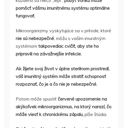
každého sa niečo „lepí“,
pobyt vonku môže
pomôcť vášmu imunitnému systému optimálne
fungovať.
Mikroorganizmy vyskytujúce sa v prírode, ktoré
nie sú nebezpečné
, môžu s vaším imunitným
systémom
takpovediac cvičiť, aby ste ho
pripravili na závažnejšie infekcie.
Ak žijete svoj život v úplne sterilnom prostredí,
váš imunitný systém môže stratiť schopnosť
rozpoznať, čo je a čo nie je nebezpečné.
Potom môže spustiť
červené upozornenie na
akýkoľvek mikroorganizmus, na ktorý narazí, čo
môže viesť k chronickému zápalu,
píše štúdia.