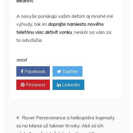
lekárovi.
A navyše ponúkajú vašim deťom aj mnohé iné
výhody, tak im
doprajte namiesto nového
telefónu
viac aktivít vonku
, neskôr sa vám za
to odvďačia.
ZDIEĽAŤ
Facebook
Twitter
Pinterest
LinkedIn
Navigácia
Rover Perseverance a helikoptéra Ingenuity
sú na Marse už takmer tri roky. Aké sú ich
v