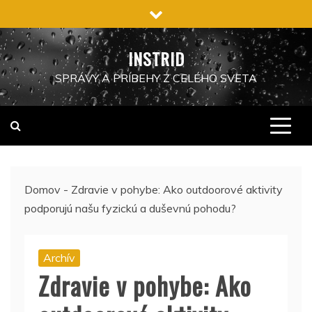
Preskočiť
na
obsah
INSTRID
SPRÁVY A PRÍBEHY Z CELÉHO SVETA
Domov
-
Zdravie v pohybe: Ako outdoorové aktivity
podporujú našu fyzickú a duševnú pohodu?
Archív
Zdravie v pohybe: Ako