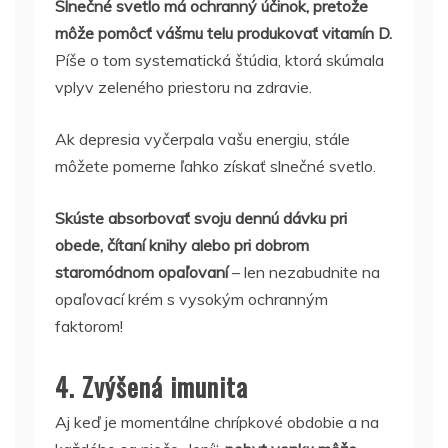
Slnečné svetlo má ochranný účinok, pretože
môže pomôcť vášmu telu produkovať vitamín D.
Píše o tom systematická štúdia, ktorá skúmala
vplyv zeleného priestoru na zdravie.
Ak depresia vyčerpala vašu energiu, stále
môžete pomerne ľahko získať slnečné svetlo.
Skúste absorbovať svoju dennú dávku pri
obede, čítaní knihy alebo pri dobrom
staromódnom opaľovaní
– len nezabudnite na
opaľovací krém s vysokým ochranným
faktorom!
4. Zvýšená imunita
Aj keď je momentálne chrípkové obdobie a na