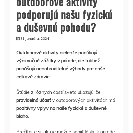
outdoorové aktivity
podporujú našu fyzickú
a duševnú pohodu?
31 januára, 2024
Outdoorové aktivity nielenže ponúkajú
výnimočné zážitky v prírode, ale taktiež
prinášajú nenahraditeľné výhody pre naše
celkové zdravie.
Štúdie z rôznych častí sveta ukazujú, že
pravidelná účasť
v outdoorových aktivitách má
pozitívny vplyv na naše fyzické a duševné
blaho.
Prečítajte si, ako je možné spojiť lásku k prírode