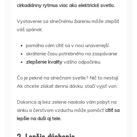
cirkadiánny rytmus viac ako elektrické svetlo.
Vystavenie sa slnečnému žiareniu môže zlepšiť
váš spánok:
pomáha vám cítiť sa v noci unavenejší
skrátenie času potrebného na zaspávanie
zlepšenie kvality
vášho odpočinku
Čo je pekné na slnečnom svetle? Nič to nestojí.
Ak chcete získať dennú dávku, stačí vyjsť von.
Dokonca aj bez zelene naokolo vám pobyt na
slnku a čerstvom vzduchu môže pomôcť
cítiť sa
lepšie na duši aj tele.
2. Lepšie dýchanie