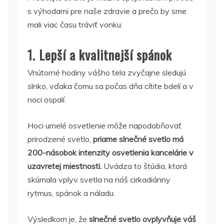
s výhodami pre naše zdravie a prečo by sme
mali viac času tráviť vonku.
1. Lepší a kvalitnejší spánok
Vnútorné hodiny vášho tela zvyčajne sledujú
slnko, vďaka čomu sa počas dňa cítite bdelí a v
noci ospalí.
Hoci umelé osvetlenie môže napodobňovať
prirodzené svetlo,
priame slnečné svetlo má
200-násobok intenzity
osvetlenia kancelárie v
uzavretej miestnosti.
Uvádza to štúdia, ktorá
skúmala vplyv svetla na náš cirkadiánny
rytmus, spánok a náladu.
Výsledkom je, že
slnečné svetlo ovplyvňuje váš