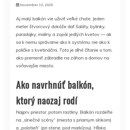
November 10, 2025
Aj malý balkón vie uživiť veľké chute. Jeden
meter štvorcový dokáže dať šaláty, bylinky,
paradajky, maliny a zopár jedlých kvetov — ak
sa k nemu správame ako k systému, nie ako k
poličke s kvetináčmi. Toto je dlhé čítanie o tom,
ako premeniť zábradlie na záhon a domov na
voňavejšie miesto.
Ako navrhnúť balkón,
ktorý naozaj rodí
Najprv priestor, potom rastliny. Balkón rozdeľte
na „slnečné scény“ (miesta s priamym slnkom)
a „polotieň“ (pri stene, pod markízou). Hĺbka