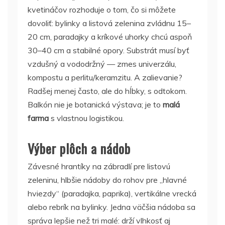
kvetináčov rozhoduje o tom, čo si môžete
dovoliť: bylinky a listová zelenina zvládnu 15–
20 cm, paradajky a kríkové uhorky chcú aspoň
30–40 cm a stabilné opory. Substrát musí byť
vzdušný a vododržný — zmes univerzálu,
kompostu a perlitu/keramzitu. A zalievanie?
Radšej menej často, ale do hĺbky, s odtokom.
Balkón nie je botanická výstava; je to
malá
farma
s vlastnou logistikou.
Výber plôch a nádob
Závesné hrantíky na zábradlí pre listovú
zeleninu, hlbšie nádoby do rohov pre „hlavné
hviezdy“ (paradajka, paprika), vertikálne vrecká
alebo rebrík na bylinky. Jedna väčšia nádoba sa
správa lepšie než tri malé: drží vlhkosť aj