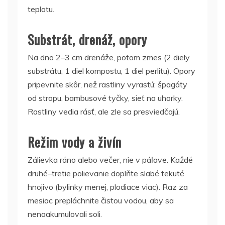
teplotu.
Substrát, drenáž, opory
Na dno 2–3 cm drenáže, potom zmes (2 diely
substrátu, 1 diel kompostu, 1 diel perlitu). Opory
pripevnite skôr, než rastliny vyrastú: špagáty
od stropu, bambusové tyčky, sieť na uhorky.
Rastliny vedia rásť, ale zle sa presviedčajú.
Režim vody a živín
Zálievka ráno alebo večer, nie v páľave. Každé
druhé–tretie polievanie doplňte slabé tekuté
hnojivo (bylinky menej, plodiace viac). Raz za
mesiac prepláchnite čistou vodou, aby sa
nenaakumulovali soli.