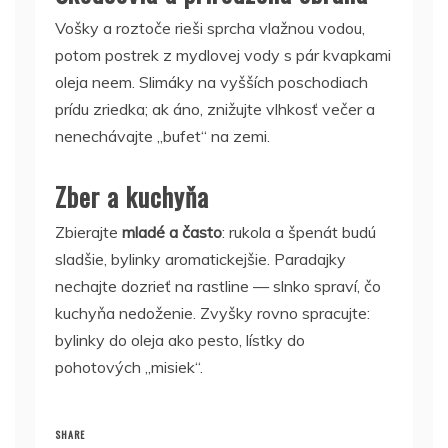
Vošky a roztoče rieši sprcha vlažnou vodou,
potom postrek z mydlovej vody s pár kvapkami
oleja neem. Slimáky na vyšších poschodiach
prídu zriedka; ak áno, znižujte vlhkosť večer a
nenechávajte „bufet“ na zemi.
Zber a kuchyňa
Zbierajte
mladé a často
: rukola a špenát budú
sladšie, bylinky aromatickejšie. Paradajky
nechajte dozrieť na rastline — slnko spraví, čo
kuchyňa nedoženie. Zvyšky rovno spracujte:
bylinky do oleja ako pesto, lístky do
pohotových „misiek“.
SHARE