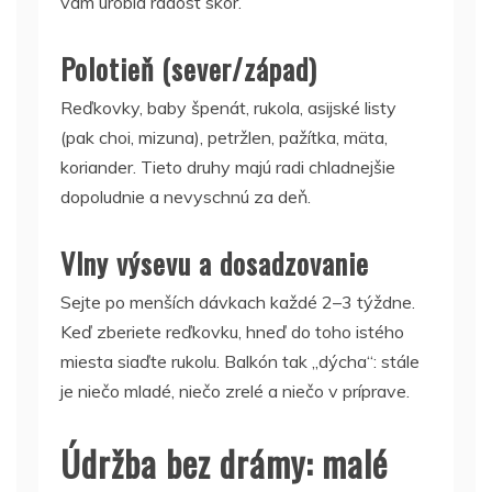
vám urobia radosť skôr.
Polotieň (sever/západ)
Reďkovky, baby špenát, rukola, asijské listy
(pak choi, mizuna), petržlen, pažítka, mäta,
koriander. Tieto druhy majú radi chladnejšie
dopoludnie a nevyschnú za deň.
Vlny výsevu a dosadzovanie
Sejte po menších dávkach každé 2–3 týždne.
Keď zberiete reďkovku, hneď do toho istého
miesta siaďte rukolu. Balkón tak „dýcha“: stále
je niečo mladé, niečo zrelé a niečo v príprave.
Údržba bez drámy: malé