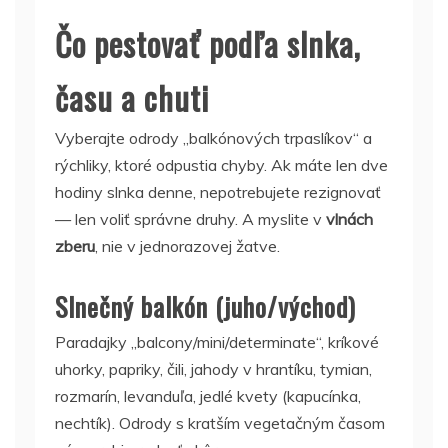
Čo pestovať podľa slnka,
času a chuti
Vyberajte odrody „balkónových trpaslíkov“ a
rýchliky, ktoré odpustia chyby. Ak máte len dve
hodiny slnka denne, nepotrebujete rezignovať
— len voliť správne druhy. A myslite v
vlnách
zberu
, nie v jednorazovej žatve.
Slnečný balkón (juho/východ)
Paradajky „balcony/mini/determinate“, kríkové
uhorky, papriky, čili, jahody v hrantíku, tymian,
rozmarín, levanduľa, jedlé kvety (kapucínka,
nechtík). Odrody s kratším vegetačným časom