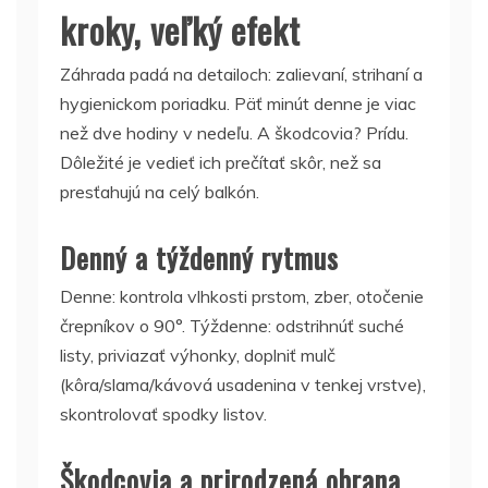
kroky, veľký efekt
Záhrada padá na detailoch: zalievaní, strihaní a
hygienickom poriadku. Päť minút denne je viac
než dve hodiny v nedeľu. A škodcovia? Prídu.
Dôležité je vedieť ich prečítať skôr, než sa
presťahujú na celý balkón.
Denný a týždenný rytmus
Denne: kontrola vlhkosti prstom, zber, otočenie
črepníkov o 90°. Týždenne: odstrihnúť suché
listy, priviazať výhonky, doplniť mulč
(kôra/slama/kávová usadenina v tenkej vrstve),
skontrolovať spodky listov.
Škodcovia a prirodzená obrana