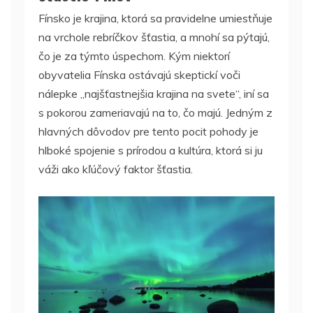
Fínsko je krajina, ktorá sa pravidelne umiestňuje
na vrchole rebríčkov šťastia, a mnohí sa pýtajú,
čo je za týmto úspechom. Kým niektorí
obyvatelia Fínska ostávajú skeptickí voči
nálepke „najšťastnejšia krajina na svete“, iní sa
s pokorou zameriavajú na to, čo majú. Jedným z
hlavných dôvodov pre tento pocit pohody je
hlboké spojenie s prírodou a kultúra, ktorá si ju
váži ako kľúčový faktor šťastia.