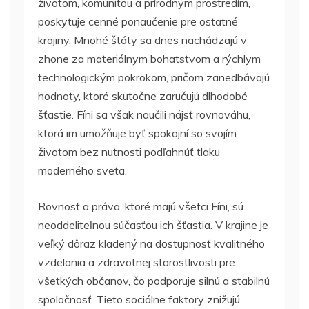
životom, komunitou a prírodným prostredím,
poskytuje cenné ponaučenie pre ostatné
krajiny. Mnohé štáty sa dnes nachádzajú v
zhone za materiálnym bohatstvom a rýchlym
technologickým pokrokom, pričom zanedbávajú
hodnoty, ktoré skutočne zaručujú dlhodobé
šťastie. Fíni sa však naučili nájsť rovnováhu,
ktorá im umožňuje byť spokojní so svojím
životom bez nutnosti podľahnúť tlaku
moderného sveta.
Rovnosť a práva, ktoré majú všetci Fíni, sú
neoddeliteľnou súčasťou ich šťastia. V krajine je
veľký dôraz kladený na dostupnosť kvalitného
vzdelania a zdravotnej starostlivosti pre
všetkých občanov, čo podporuje silnú a stabilnú
spoločnosť. Tieto sociálne faktory znižujú