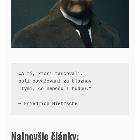
„A tí, ktorí tancovali, 
boli považovaní za bláznov
 tými, čo nepočuli hudbu.“
— Friedrich Nietzsche
Najnovšie články: