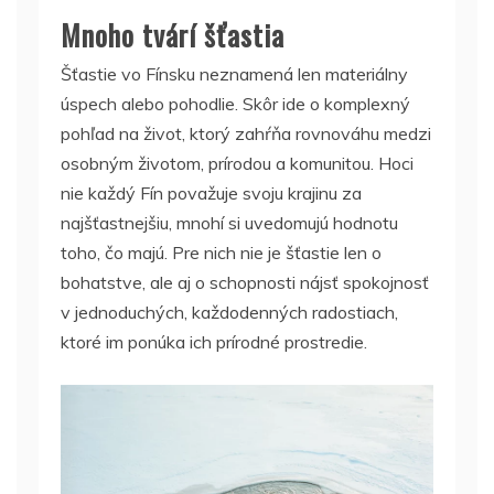
Mnoho tvárí šťastia
Šťastie vo Fínsku neznamená len materiálny
úspech alebo pohodlie. Skôr ide o komplexný
pohľad na život, ktorý zahŕňa rovnováhu medzi
osobným životom, prírodou a komunitou. Hoci
nie každý Fín považuje svoju krajinu za
najšťastnejšiu, mnohí si uvedomujú hodnotu
toho, čo majú. Pre nich nie je šťastie len o
bohatstve, ale aj o schopnosti nájsť spokojnosť
v jednoduchých, každodenných radostiach,
ktoré im ponúka ich prírodné prostredie.