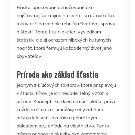
Fínsko, opakovane označované ako
najšťastnejšia krajina na svete, sa už niekoľko
rokov drží na vrchole rebríčka Svetovej správy
o šťastí.
Tento titul nie je len výsledkom
štatistík, ale aj odrazom hlbokých kultúrnych
hodnôt, ktoré formujú každodenný život jeho
obyvateľov.
Príroda ako základ šťastia
Jedným z kľúčových faktorov, ktoré prispievajú
k šťastiu Fínov, je ich neoddeliteľný vzťah k
prírode.
Koncept „kaikkien oikeus“ alebo „právo
každého človeka“ umožňuje obyvateľom
prístup k lesom, jazerám a pobrežným
oblastiam bez ohľadu na vlastníctvo.
Tento
prístup podporuje aktivity ako kempovanie,