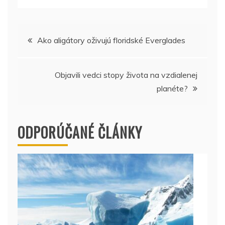
Navigácia
Ako aligátory oživujú floridské Everglades
v
Objavili vedci stopy života na vzdialenej
článku
planéte?
ODPORÚČANÉ ČLÁNKY