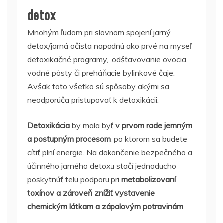
detox
Mnohým ľudom pri slovnom spojení jarný
detox/jarná očista napadnú ako prvé na myseľ
detoxikačné programy, odšťavovanie ovocia,
vodné pôsty či preháňacie bylinkové čaje.
Avšak toto všetko sú spôsoby akými sa
neodporúča pristupovať k detoxikácii.
Detoxikácia
by mala byť
v prvom rade jemným
a postupným procesom
, po ktorom sa budete
cítiť plní energie. Na dokončenie bezpečného a
účinného jarného detoxu stačí jednoducho
poskytnúť telu podporu pri
metabolizovaní
toxínov a zároveň znížiť vystavenie
chemickým látkam a zápalovým potravinám
.