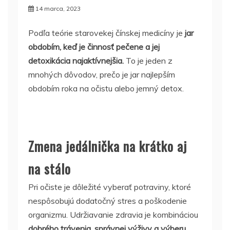
14 marca, 2023
Podľa teórie starovekej čínskej medicíny je
jar
obdobím, keď je činnosť pečene a jej
detoxikácia najaktívnejšia.
To je jeden z
mnohých dôvodov, prečo je jar najlepším
obdobím roka na očistu alebo jemný detox.
Zmena jedálnička na krátko aj
na stálo
Pri očiste je dôležité vyberať potraviny, ktoré
nespôsobujú dodatočný stres a poškodenie
organizmu. Udržiavanie zdravia je kombináciou
dobrého trávenia, správnej výživy a výberu