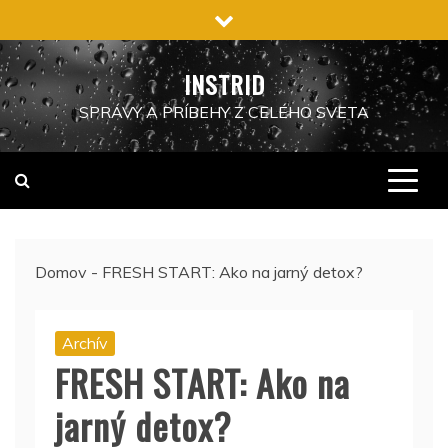
Preskočiť
na
obsah
INSTRID
SPRÁVY A PRÍBEHY Z CELÉHO SVETA
Domov
-
FRESH START: Ako na jarný detox?
Archív
FRESH START: Ako na
jarný detox?