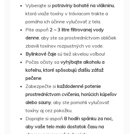
Vyberajte si
potraviny bohaté na vlákninu
,
ktorá viaže toxíny v tráviacom trakte a
pomáha ich účinne vylučovať z tela.
Pite aspoň
2 – 3 litre filtrovanej vody
denne
, aby ste sa prostredníctvom obličiek
zbavili toxínov rozpustných vo vode.
Bylinkové čaje
sú tiež skvelou voľbou!
Počas očisty sa
vyhýbajte alkoholu a
kofeínu, ktoré spôsobujú ďalšiu záťaž
pečene
.
Zabezpečte si
každodenné potenie
prostredníctvom cvičenia, horúcich kúpeľov
alebo sauny
, aby ste pomohli vylučovať
toxíny aj cez pokožku.
Doprajte si aspoň
8 hodín spánku za noc,
aby vaše telo malo dostatok času na