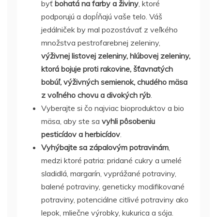
byť
bohatá na farby a živiny
, ktoré
podporujú a dopĺňajú vaše telo. Váš
jedálniček by mal pozostávať z veľkého
množstva pestrofarebnej zeleniny,
výživnej listovej zeleniny, hlúbovej zeleniny,
ktorá bojuje proti rakovine, šťavnatých
bobúľ, výživných semienok, chudého mäsa
z voľného chovu a divokých rýb
.
Vyberajte si čo najviac bioproduktov a bio
mäsa, aby ste sa
vyhli pôsobeniu
pesticídov a herbicídov
.
Vyhýbajte sa zápalovým potravinám
,
medzi ktoré patria: pridané cukry a umelé
sladidlá, margarín, vyprážané potraviny,
balené potraviny, geneticky modifikované
potraviny, potenciálne citlivé potraviny ako
lepok, mliečne výrobky, kukurica a sója.