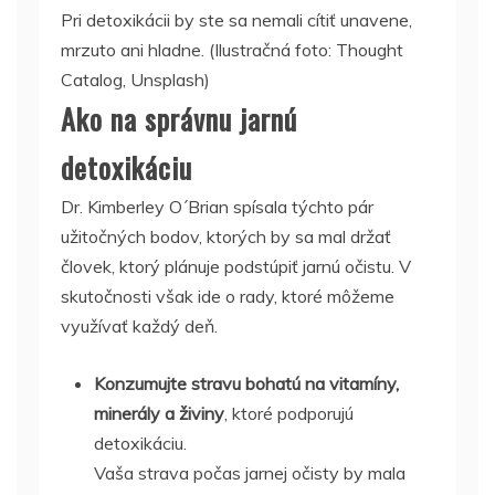
Pri detoxikácii by ste sa nemali cítiť unavene,
mrzuto ani hladne. (Ilustračná foto: Thought
Catalog, Unsplash)
Ako na správnu jarnú
detoxikáciu
Dr. Kimberley O´Brian spísala týchto pár
užitočných bodov, ktorých by sa mal držať
človek, ktorý plánuje podstúpiť jarnú očistu. V
skutočnosti však ide o rady, ktoré môžeme
využívať každý deň.
Konzumujte stravu bohatú na vitamíny,
minerály a živiny
, ktoré podporujú
detoxikáciu.
Vaša strava počas jarnej očisty by mala