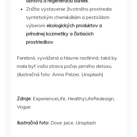
obnovu a regeneráciu buniek
.
Znížte vystavenie životného prostredia
syntetickým chemikáliám a pesticídom
výberom
ekologických produktov a
prírodnej kozmetiky a čistiacich
prostriedkov
.
Farebná, vyvážená a hlavne rastlinná, taká by
mala byť vaša strava počas jarného detoxu.
(Ilustračná foto: Anna Pelzer, Unsplash)
Zdroje:
ExperienceLife, HealthyLifeRedesign,
Vogue
Ilustračná foto:
Dose Juice, Unsplash