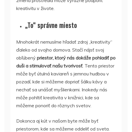
zmena prostredia môže výrazne podporiť
kreativitu v živote.
„To“ správne miesto
Mnohokrát nemusíme hľadať zdroj „kreativity“
ďaleko od svojho domova. Stačí nájsť svoj
obľúbený
priestor, ktorý nás dokáže pohladiť po
duši a stimulovať našu tvorivosť
. Tento priestor
môže byť útulná kaviareň s jemnou hudbou v
pozadí, kde si môžeme dopriať šálku kávy a
nechať sa unášať myšlienkami. Inokedy nás
môže pohltiť kreativita v knižnici, kde sa
môžeme ponoriť do rôznych svetov.
Dokonca aj kút v našom byte môže byť
priestorom, kde sa môžeme oddeliť od sveta.