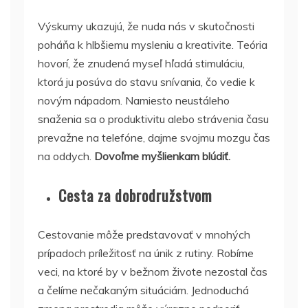
Výskumy ukazujú, že nuda nás v skutočnosti
poháňa k hlbšiemu mysleniu a kreativite. Teória
hovorí, že znudená myseľ hľadá stimuláciu,
ktorá ju posúva do stavu snívania, čo vedie k
novým nápadom. Namiesto neustáleho
snaženia sa o produktivitu alebo strávenia času
prevažne na telefóne, dajme svojmu mozgu čas
na oddych.
Dovoľme myšlienkam blúdiť.
Cesta za dobrodružstvom
Cestovanie môže predstavovať v mnohých
prípadoch príležitosť na únik z rutiny. Robíme
veci, na ktoré by v bežnom živote nezostal čas
a čelíme nečakaným situáciám. Jednoduchá