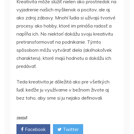
Kreativita môže slúžiť nielen ako prostriedok na
vyjadrenie našich myšlienok a pocitov, ale aj
ako zdroj zábavy. Mnohí ľudia si užívajú tvorivé
procesy ako hobby, ktoré im prináša radosť a
napĺňa ich. No niektorí dokážu svoju kreativitu
pretransformovať na podnikanie. Týmto
spôsobom môžu vytvárať diela (akéhokoľvek
charakteru), ktoré majú hodnotu a dokážu ich
predávať.
Teda kreativita je dôležitá ako pre všetkých
ľudí, keďže ju využívame v bežnom živote aj
bez toho, aby sme si ju nejako definovali.
ZDIEĽAŤ
Facebook
Twitter