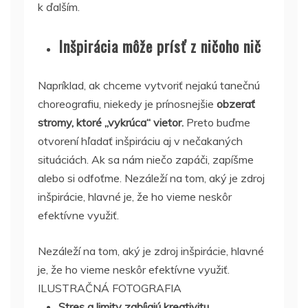
k ďalším.
Inšpirácia môže prísť z ničoho nič
Napríklad, ak chceme vytvoriť nejakú tanečnú
choreografiu, niekedy je prínosnejšie
obzerať
stromy, ktoré „vykrúca“ vietor.
Preto buďme
otvorení hľadať inšpiráciu aj v nečakaných
situáciách. Ak sa nám niečo zapáči, zapíšme
alebo si odfoťme. Nezáleží na tom, aký je zdroj
inšpirácie, hlavné je, že ho vieme neskôr
efektívne využiť.
Nezáleží na tom, aký je zdroj inšpirácie, hlavné
je, že ho vieme neskôr efektívne využiť.
ILUSTRAČNÁ FOTOGRAFIA
Stres a limity zabíjajú kreativitu