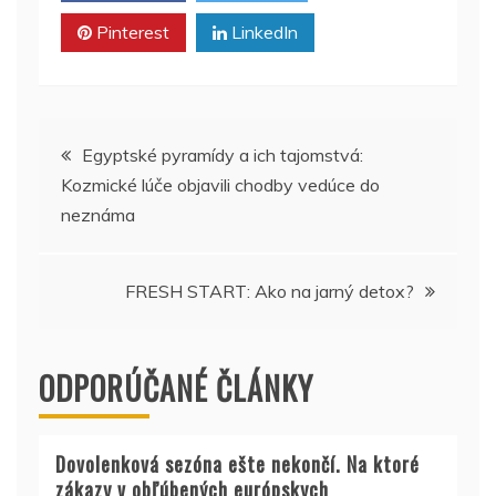
Pinterest
LinkedIn
Navigácia
Egyptské pyramídy a ich tajomstvá:
Kozmické lúče objavili chodby vedúce do
v
neznáma
článku
FRESH START: Ako na jarný detox?
ODPORÚČANÉ ČLÁNKY
Dovolenková sezóna ešte nekončí. Na ktoré
zákazy v obľúbených európskych