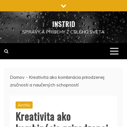
Preskočiť
na
obsah
INSTRID
SPRÁVY A PRÍBEHY Z CELÉHO SVETA
Domov
-
Kreativita ako kombinácia prirodzenej
zručnosti a naučených schopností
Archív
Kreativita ako